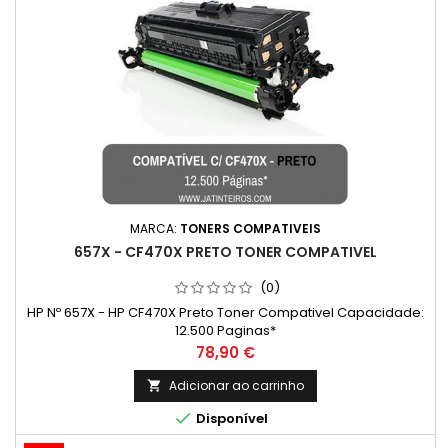
MARCA:
TONERS COMPATIVEIS
657X - CF470X PRETO TONER COMPATIVEL
(0)
HP Nº 657X - HP CF470X Preto Toner Compativel Capacidade:
12.500 Paginas*
Preço
78,90 €
Adicionar ao carrinho


Disponível