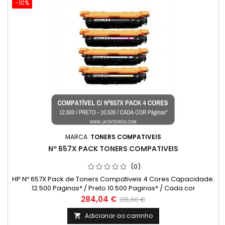
-10%
MARCA:
TONERS COMPATIVEIS
Nº 657X PACK TONERS COMPATIVEIS
(0)
HP Nº 657X Pack de Toners Compativeis 4 Cores Capacidade:
12.500 Paginas* / Preto 10.500 Paginas* / Cada cor
Preço
Preço
284,04 €
315,60 €
normal
Adicionar ao carrinho
