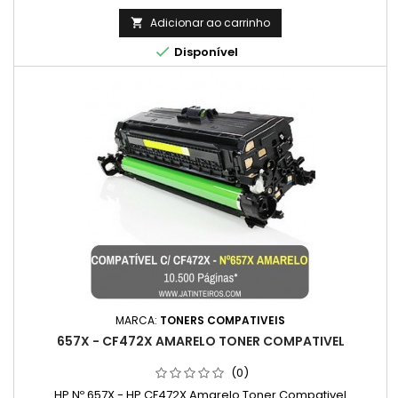
Adicionar ao carrinho


Disponível
MARCA:
TONERS COMPATIVEIS
657X - CF472X AMARELO TONER COMPATIVEL
(0)
HP Nº 657X - HP CF472X Amarelo Toner Compativel