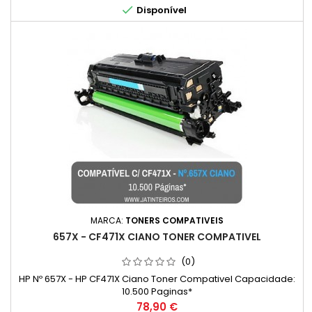

Disponível
MARCA:
TONERS COMPATIVEIS
657X - CF471X CIANO TONER COMPATIVEL
(0)
HP Nº 657X - HP CF471X Ciano Toner Compativel Capacidade:
10.500 Paginas*
Preço
78,90 €