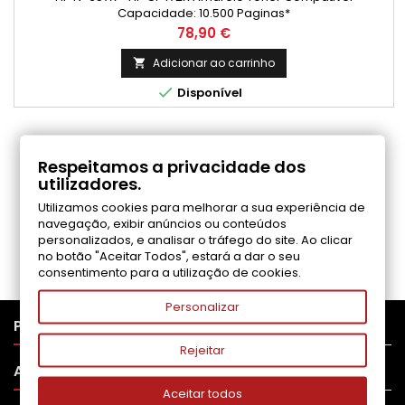
Capacidade: 10.500 Paginas*
Preço
78,90 €
Adicionar ao carrinho


Disponível
COMENTÁRIOS (0)
Respeitamos a privacidade dos
utilizadores.
Utilizamos cookies para melhorar a sua experiência de
Seja o primeiro a fazer uma avaliação
navegação, exibir anúncios ou conteúdos
personalizados, e analisar o tráfego do site. Ao clicar
no botão "Aceitar Todos", estará a dar o seu
consentimento para a utilização de cookies.
Personalizar

PRODUTOS
Rejeitar

APOIO AO CLIENTE
Aceitar todos