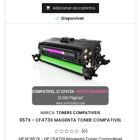
normal
Adicionar ao carrinho


Disponível
MARCA:
TONERS COMPATIVEIS
657X - CF473X MAGENTA TONER COMPATIVEL
(0)
HP Nº 657X - HP CF473X Magenta Toner Compativel