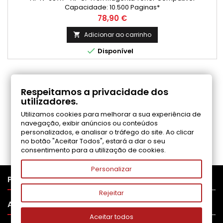
Capacidade: 10.500 Paginas*
Preço
78,90 €
Adicionar ao carrinho


Disponível
COMENTÁRIOS (0)
Respeitamos a privacidade dos
utilizadores.
Utilizamos cookies para melhorar a sua experiência de
Seja o primeiro a fazer uma avaliação
navegação, exibir anúncios ou conteúdos
personalizados, e analisar o tráfego do site. Ao clicar
no botão "Aceitar Todos", estará a dar o seu
consentimento para a utilização de cookies.
Personalizar

PRODUTOS
Rejeitar

APOIO AO CLIENTE
Aceitar todos