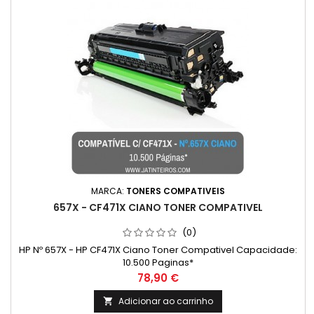
MARCA:
TONERS COMPATIVEIS
657X - CF471X CIANO TONER COMPATIVEL
(0)
HP Nº 657X - HP CF471X Ciano Toner Compativel Capacidade:
10.500 Paginas*
Preço
78,90 €
Adicionar ao carrinho
