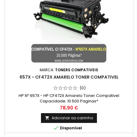
MARCA:
TONERS COMPATIVEIS
657X - CF472X AMARELO TONER COMPATIVEL
(0)
HP Nº 657X - HP CF472X Amarelo Toner Compativel
Capacidade: 10.500 Paginas*
Preço
78,90 €
Adicionar ao carrinho


Disponível