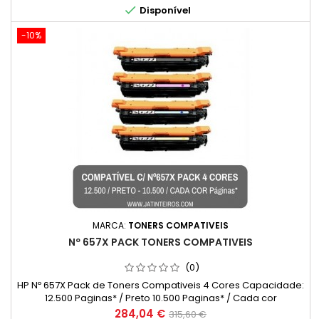

Disponível
-10%
MARCA:
TONERS COMPATIVEIS
Nº 657X PACK TONERS COMPATIVEIS
(0)
HP Nº 657X Pack de Toners Compativeis 4 Cores Capacidade:
12.500 Paginas* / Preto 10.500 Paginas* / Cada cor
Preço
Preço
284,04 €
315,60 €