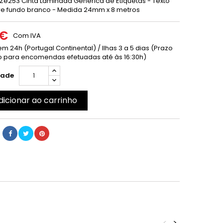
TZe253 Cinta Laminada Generica de Etiquetas - Texto
re fundo branco - Medida 24mm x 8 metros
 €
Com IVA
m 24h (Portugal Continental) / Ilhas 3 a 5 dias (Prazo
 para encomendas efetuadas até às 16:30h)
dade
dicionar ao carrinho
<
>