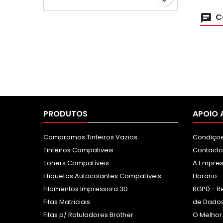
C
PRODUTOS
APOIO 
Compramos Tinteiros Vazios
Condiçoe
Tinteiros Compativeis
Contacto
Toners Compatíveis
A Empre
Etiquetas Autocolantes Compatíveis
Horário
Filamentos Impressora 3D
RGPD - R
Fitas Matriciais
de Dados
Fitas p/ Rotuladores Brother
O Melhor