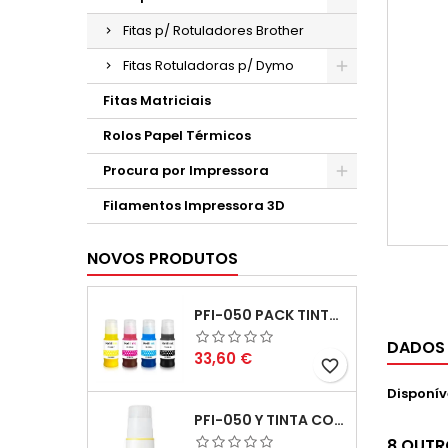
Fitas p/ Rotuladores Brother
Fitas Rotuladoras p/ Dymo
Fitas Matriciais
Rolos Papel Térmicos
Procura por Impressora
Filamentos Impressora 3D
NOVOS PRODUTOS
PFI-050 PACK TINTAS COMPATIVEIS
DADOS
Preço
33,60 €
favorite_border
Disponív
PFI-050 Y TINTA COMPATÍVEL AMARELO
8 OUTR