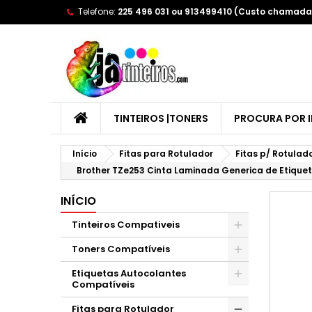
Telefone:
225 496 031 ou 913499410 (Custo chamada 
A
C
E
add_circle_outline
Yo
Wi
TINTEIROS |TONERS
PROCURA POR 
Início
Fitas para Rotulador
Fitas p/ Rotulad
Brother TZe253 Cinta Laminada Generica de Etiquet
INÍCIO
Tinteiros Compativeis
Toners Compatíveis
Etiquetas Autocolantes
Compatíveis
Fitas para Rotulador