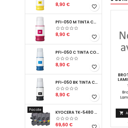
Preço
8,90 €
favorite_border
PFI-050 M TINTA COMPATÍVEL MAGENTA
Preço
8,90 €
favorite_border
PFI-050 C TINTA COMPATÍVEL CIANO
Preço
8,90 €
favorite_border
BROT
LAMI
PFI-050 BK TINTA COMPATÍVEL PRETA
ET
BRA
Br
AZUL 
Preço
8,90 €
favorite_border
Lam
Etiq
sobre
Pacote
KYOCERA TK-5480 PACK TONERS COMPATÍVEIS
2
A

Preço
69,60 €
favorite_border