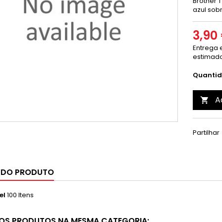
Brother 
azul sob
3,90
Entrega e
estimado
Quanti
A

Partilhar
 DO PRODUTO
el
100 Itens
OS PRODUTOS NA MESMA CATEGORIA: