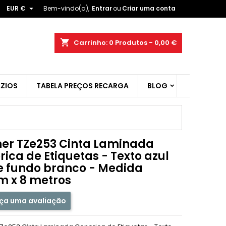

EUR €
Bem-vindo(a),
Entrar
ou
Criar uma conta
×
×
×
shopping_cart
Carrinho:
0
Produtos - 0,00 €
ZIOS
TABELA PREÇOS RECARGA
BLOG
r
t
her TZe253 Cinta Laminada
ica de Etiquetas - Texto azul
e fundo branco - Medida
 x 8 metros
ça uma avaliação