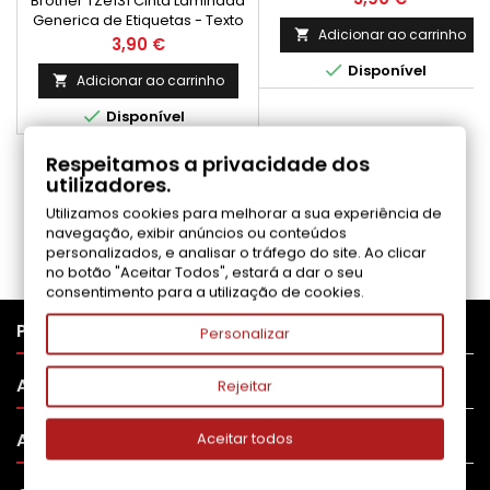
Brother TZe131 Cinta Laminada
TRANSPARENTE - MEDIDA
transparente - Medida 24mm 
Generica de Etiquetas - Texto
12MM X 8 METROS
8 metros
Adicionar ao carrinho

preto sobre fundo
Preço
3,90 €
transparente - Medida 12mm x

Disponível
8 metros
Adicionar ao carrinho


Disponível
Respeitamos a privacidade dos
COMENTÁRIOS (0)
utilizadores.
Utilizamos cookies para melhorar a sua experiência de
navegação, exibir anúncios ou conteúdos
Seja o primeiro a fazer uma avaliação
personalizados, e analisar o tráfego do site. Ao clicar
no botão "Aceitar Todos", estará a dar o seu
consentimento para a utilização de cookies.

PRODUTOS
Personalizar

APOIO AO CLIENTE
Rejeitar

A SUA CONTA
Aceitar todos