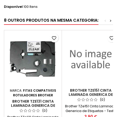
Disponível
100 Itens
8 OUTROS PRODUTOS NA MESMA CATEGORIA:
<
>
favorite_border
favorite_border
BROTHER TZE151 CINTA
MARCA:
FITAS COMPATIVEIS
LAMINADA GENERICA DE
ROTULADORES BROTHER
ETIQUETAS - TEXTO PRETO
(0)
BROTHER TZE131 CINTA
SOBRE FUNDO
LAMINADA GENERICA DE
Brother TZe151 Cinta Laminada
TRANSPARENTE - MEDIDA
ETIQUETAS - TEXTO PRETO
(0)
Generica de Etiquetas - Texto
24MM X 8 METROS
SOBRE FUNDO
preto sobre fundo
Preço
3,90 €