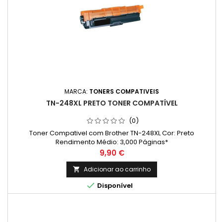
MARCA:
TONERS COMPATIVEIS
TN-248XL PRETO TONER COMPATÍVEL
(0)
Toner Compativel com Brother TN-248XL Cor: Preto
Rendimento Médio: 3,000 Páginas*
Preço
9,90 €
Adicionar ao carrinho


Disponível