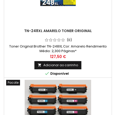
TN-248XL AMARELO TONER ORIGINAL
(0)
Toner Original Brother TN-248XL Cor: Amarelo Rendimento
Médio: 2,300 Páginas*
Preço
127,50 €
Adicionar ao carrinho


Disponível
Pacote