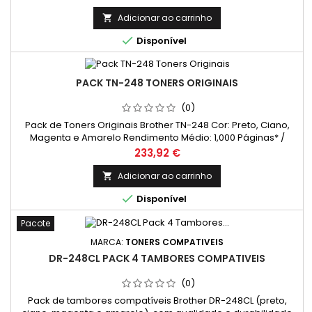
Adicionar ao carrinho


Disponível
PACK TN-248 TONERS ORIGINAIS
(0)
Pack de Toners Originais Brother TN-248 Cor: Preto, Ciano,
Magenta e Amarelo Rendimento Médio: 1,000 Páginas* /
cada cor
Preço
233,92 €
Adicionar ao carrinho


Disponível
Pacote
MARCA:
TONERS COMPATIVEIS
DR-248CL PACK 4 TAMBORES COMPATIVEIS
(0)
Pack de tambores compatíveis Brother DR-248CL (preto,