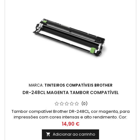
MARCA:
TINTEIROS COMPATÍVEIS BROTHER
DR-248CL MAGENTA TAMBOR COMPATÍVEL
(0)
Tambor compatível Brother DR-248CL, cor magenta, para
impressões com cores intensas e alto rendimento. Cor:
Magenta Rendimento Médio: 30,000 Páginas* *Rendimento
Preço
14,90 €
médio de páginas: (Média com base na norma ISO/IEC 24711
e impressão contínua. O rendimento real varia
Adicionar ao carrinho

consideravelmente com base no conteúdo das páginas