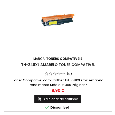
MARCA:
TONERS COMPATIVEIS
TN-248XL AMARELO TONER COMPATÍVEL
(0)
Toner Compativel com Brother TN-248XL Cor: Amarelo
Rendimento Médio: 2.300 Páginas*
Preço
9,90 €
Adicionar ao carrinho


Disponível