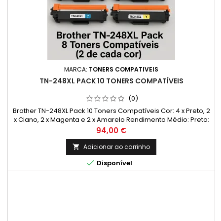
MARCA:
TONERS COMPATIVEIS
TN-248XL PACK 10 TONERS COMPATÍVEIS
(0)
Brother TN-248XL Pack 10 Toners Compatíveis Cor: 4 x Preto, 2
x Ciano, 2 x Magenta e 2 x Amarelo Rendimento Médio: Preto:
3.000 Páginas Cada Cor: 2.300 Páginas* *Rendimento médio
Preço
94,00 €
de páginas: (Média com base na norma ISO/IEC 24711 e
impressão contínua. O rendimento real varia
Adicionar ao carrinho

consideravelmente com base no conteúdo das páginas

Disponível
impressas e noutros...