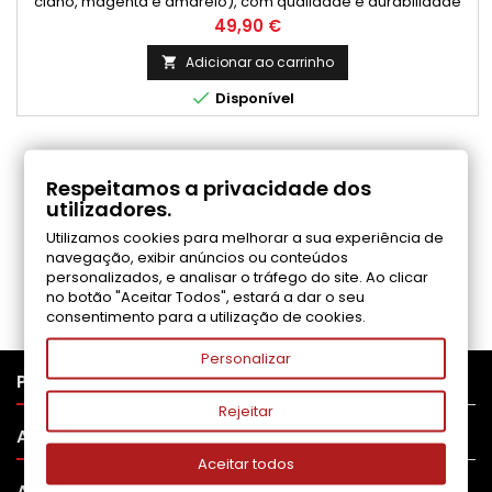
ciano, magenta e amarelo), com qualidade e durabilidade
para impressões profissionais. Rendimento Médio: 30,000
Preço
49,90 €
Páginas* / cada *Rendimento médio de páginas: (Média
com base na norma ISO/IEC 24711 e impressão contínua. O
Adicionar ao carrinho

rendimento real varia consideravelmente com base no

Disponível
conteúdo das páginas...
COMENTÁRIOS (0)
Respeitamos a privacidade dos
utilizadores.
Utilizamos cookies para melhorar a sua experiência de
Seja o primeiro a fazer uma avaliação
navegação, exibir anúncios ou conteúdos
personalizados, e analisar o tráfego do site. Ao clicar
no botão "Aceitar Todos", estará a dar o seu
consentimento para a utilização de cookies.
Personalizar

PRODUTOS
Rejeitar

APOIO AO CLIENTE
Aceitar todos

A SUA CONTA