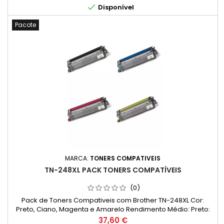

Disponível
impressas e noutros factores.)
Pacote
MARCA:
TONERS COMPATIVEIS
TN-248XL PACK TONERS COMPATÍVEIS
(0)
Pack de Toners Compativeis com Brother TN-248XL Cor:
Preto, Ciano, Magenta e Amarelo Rendimento Médio: Preto:
3.000 Páginas Cada Cor: 2.300 Páginas*
Preço
37,60 €