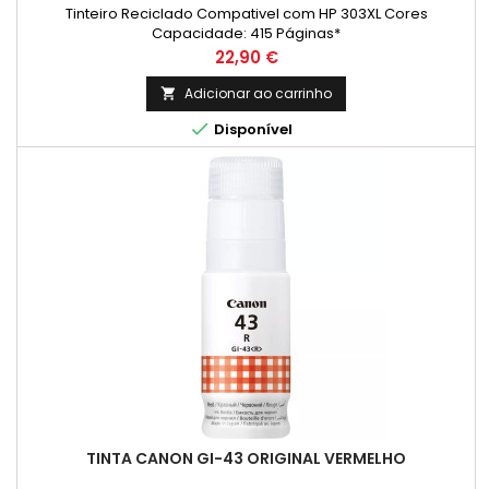
Tinteiro Reciclado Compativel com HP 303XL Cores
Capacidade: 415 Páginas*
Preço
22,90 €
Adicionar ao carrinho


Disponível
TINTA CANON GI-43 ORIGINAL VERMELHO