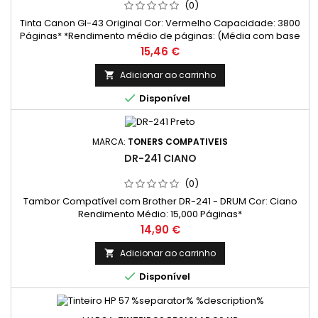
(0)
Tinta Canon GI-43 Original Cor: Vermelho Capacidade: 3800
Páginas* *Rendimento médio de páginas: (Média com base
na norma ISO/IEC 24711 e impressão contínua. O rendimento
Preço
15,46 €
real varia consideravelmente com base no conteúdo das
páginas impressas e noutros factores.)
Adicionar ao carrinho


Disponível
MARCA:
TONERS COMPATIVEIS
DR-241 CIANO
(0)
Tambor Compatível com Brother DR-241 - DRUM Cor: Ciano
Rendimento Médio: 15,000 Páginas*
Preço
14,90 €
Adicionar ao carrinho


Disponível