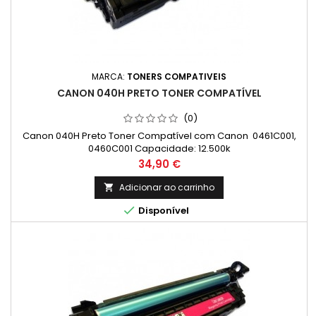
MARCA:
TONERS COMPATIVEIS
CANON 040H PRETO TONER COMPATÍVEL
(0)
Canon 040H Preto Toner Compatível com Canon 0461C001,
0460C001 Capacidade: 12.500k
Preço
34,90 €
Adicionar ao carrinho


Disponível