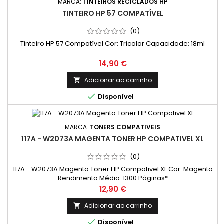
MARCA:
TINTEIROS RECICLADOS HP
TINTEIRO HP 57 COMPATÍVEL
(0)
Tinteiro HP 57 Compatível Cor: Tricolor Capacidade: 18ml
Preço
14,90 €
Adicionar ao carrinho


Disponível
MARCA:
TONERS COMPATIVEIS
117A - W2073A MAGENTA TONER HP COMPATIVEL XL
(0)
117A - W2073A Magenta Toner HP Compativel XL Cor: Magenta
Rendimento Médio: 1300 Páginas*
Preço
12,90 €
Adicionar ao carrinho


Disponível