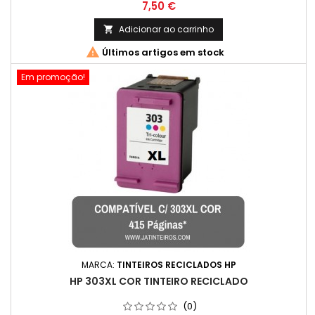
ml 1 X Cor: Ciano - Capacidade: 16,6 ml 1 X Cor: Magenta
Preço
7,50 €
- Capacidade: 16,6 ml 1 X Cor: Amarelo - Capacidade: 16,6 ml
Adicionar ao carrinho


Últimos artigos em stock
Em promoção!
MARCA:
TINTEIROS RECICLADOS HP
HP 303XL COR TINTEIRO RECICLADO
(0)