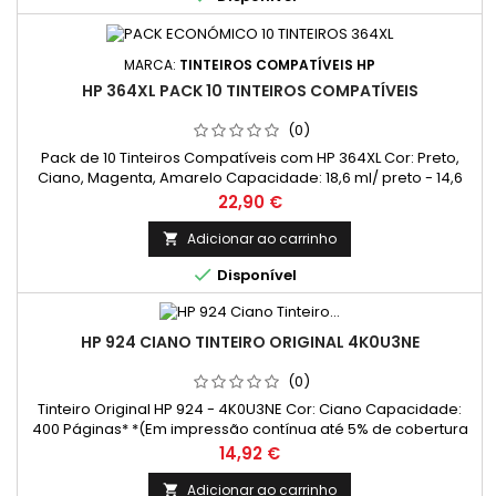
MARCA:
TINTEIROS COMPATÍVEIS HP
HP 364XL PACK 10 TINTEIROS COMPATÍVEIS
(0)
Pack de 10 Tinteiros Compatíveis com HP 364XL Cor: Preto,
Ciano, Magenta, Amarelo Capacidade: 18,6 ml/ preto - 14,6
ml/ cada cor Rendimento Médio: 550 Páginas* / preto - 750
Preço
22,90 €
Páginas*/ cada cor
Adicionar ao carrinho


Disponível
HP 924 CIANO TINTEIRO ORIGINAL 4K0U3NE
(0)
Tinteiro Original HP 924 - 4K0U3NE Cor: Ciano Capacidade:
400 Páginas* *(Em impressão contínua até 5% de cobertura
de uma Folha A4)
Preço
14,92 €
Adicionar ao carrinho
