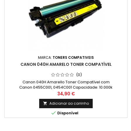
MARCA:
TONERS COMPATIVEIS
CANON 040H AMARELO TONER COMPATÍVEL
(0)
Canon 040H Amarello Toner Compatível com
Canon 0455C001, 0454C001 Capacidade: 10.000k
Preço
34,90 €
Adicionar ao carrinho


Disponível