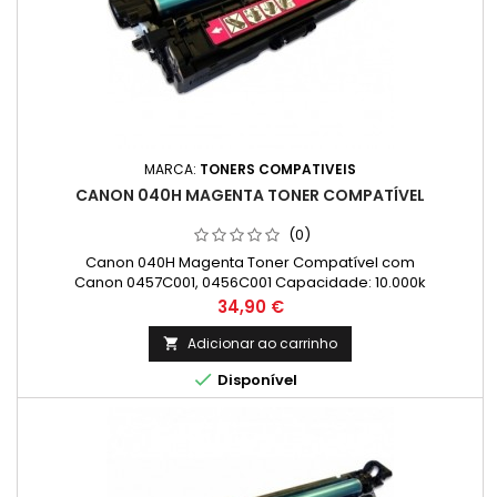
MARCA:
TONERS COMPATIVEIS
CANON 040H MAGENTA TONER COMPATÍVEL
(0)
Canon 040H Magenta Toner Compatível com
Canon 0457C001, 0456C001 Capacidade: 10.000k
Preço
34,90 €
Adicionar ao carrinho


Disponível