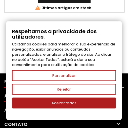

Últimos artigos em stock
COMENTÁRIOS (0)
Respeitamos a privacidade dos
utilizadores.
Utilizamos cookies para melhorar a sua experiência de
Seja o primeiro a fazer uma avaliação
navegação, exibir anúncios ou conteúdos
personalizados, e analisar o tráfego do site. Ao clicar
no botão "Aceitar Todos", estará a dar o seu
consentimento para a utilização de cookies.
Personalizar

PRODUTOS
Rejeitar

APOIO AO CLIENTE
Aceitar todos

A SUA CONTA

CONTATO