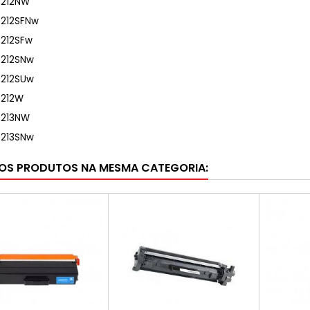
P 212NW
P 212SFNw
P 212SFw
P 212SNw
P 212SUw
P 212W
P 213NW
P 213SNw
OS PRODUTOS NA MESMA CATEGORIA: