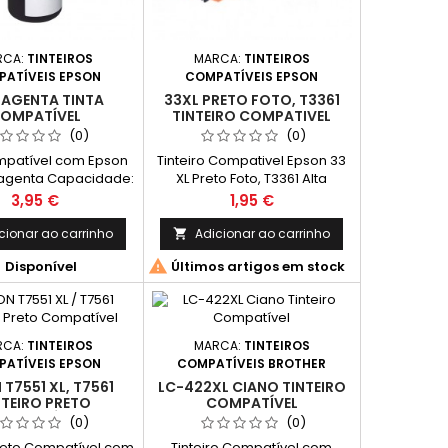
RCA:
TINTEIROS
MARCA:
TINTEIROS
ATÍVEIS EPSON
COMPATÍVEIS EPSON
MAGENTA TINTA
33XL PRETO FOTO, T3361
OMPATÍVEL
TINTEIRO COMPATIVEL
(0)
(0)
mpatível com Epson
Tinteiro Compativel Epson 33
Magenta Capacidade:
XL Preto Foto, T3361 Alta
70 ml
Capacidade Compatível com
Preço
Preço
3,95 €
1,95 €
Epson Expression Premium
XP-530, XP-630, XP-635, XP-
cionar ao carrinho
Adicionar ao carrinho

830


Disponível
Últimos artigos em stock
RCA:
TINTEIROS
MARCA:
TINTEIROS
ATÍVEIS EPSON
COMPATÍVEIS BROTHER
 T7551 XL, T7561
LC-422XL CIANO TINTEIRO
NTEIRO PRETO
COMPATÍVEL
OMPATÍVEL
(0)
(0)
Preto Compatível com
Tinteiro Compatível com