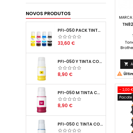
NOVOS PRODUTOS
MARCA
TN82
PFI-050 PACK TINTAS COMPATIVEIS
Ton
Preço
33,60 €
Brothe
Rendi
PFI-050 Y TINTA COMPATÍVEL AMARELO
A


Preço
Últi
8,90 €
- 2,00 
PFI-050 M TINTA COMPATÍVEL MAGENTA
Pacote
Preço
8,90 €
PFI-050 C TINTA COMPATÍVEL CIANO