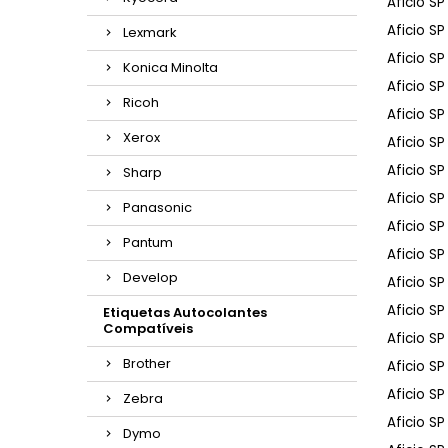
Aficio S
Aficio S
Lexmark
Aficio S
Konica Minolta
Aficio SP 
Ricoh
Aficio SP
Xerox
Aficio SP
Aficio S
Sharp
Aficio S
Panasonic
Aficio S
Pantum
Aficio S
Develop
Aficio S
Aficio SP
Etiquetas Autocolantes
Compatíveis
Aficio S
Brother
Aficio SP
Aficio S
Zebra
Aficio S
Dymo