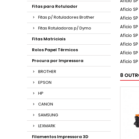
Aficio S
Fitas para Rotulador
Aficio S
Fitas p/ Rotuladores Brother
Aficio S
Aficio S
Fitas Rotuladoras p/ Dymo
Aficio S
Fitas Matriciais
Aficio S
Rolos Papel Térmicos
Aficio S
Procura por Impressora
Aficio S
BROTHER
8 OUTR
EPSON
HP
CANON
SAMSUNG
LEXMARK
Filamentos Impressora 3D