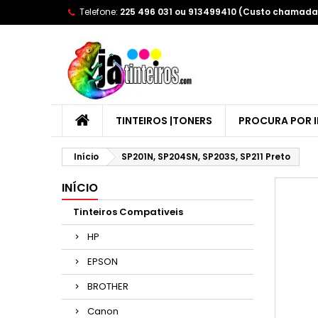
Telefone:
225 496 031 ou 913499410 (Custo chamada 
A
(
E
Yo
((l
TINTEIROS |TONERS
PROCURA POR 
Início
SP201N, SP204SN, SP203S, SP211 Preto
INÍCIO
Tinteiros Compativeis
HP
EPSON
BROTHER
Canon