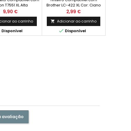
n T7551 XL Alta
Brother LC-422 XL Cor: Ciano
acidade, T7561
Rendimento Médio: 1.500
Preço
Preço
9,90 €
2,99 €
Páginas*
cionar ao carrinho
Adicionar ao carrinho



Disponível
Disponível
a avaliação