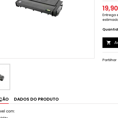
19,9
Entrega e
estimado
Quanti
A

Partilhar
IÇÃO
DADOS DO PRODUTO
vel com: