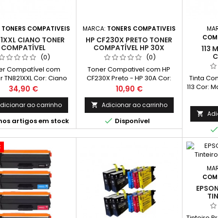
:
TONERS COMPATIVEIS
MARCA:
TONERS COMPATIVEIS
MA
COMP
1XXL CIANO TONER
HP CF230X PRETO TONER
COMPATÍVEL
COMPATÍVEL HP 30X
113 
C
(0)
(0)
er Compatível com
Toner Compativel com HP
r TN821XXL Cor: Ciano
CF230X Preto - HP 30A Cor:
Tinta Co
mento Médio: 12.000
Preto Rendimento
113 Cor: 
Preço
Preço
34,90 €
10,90 €
Páginas*
Médio: 6,000 Páginas*
dicionar ao carrinho
Adicionar ao carrinho

Adi


mos artigos em stock
Disponível
€
MA
COMP
EPSON
TI
C
Tinteiro 