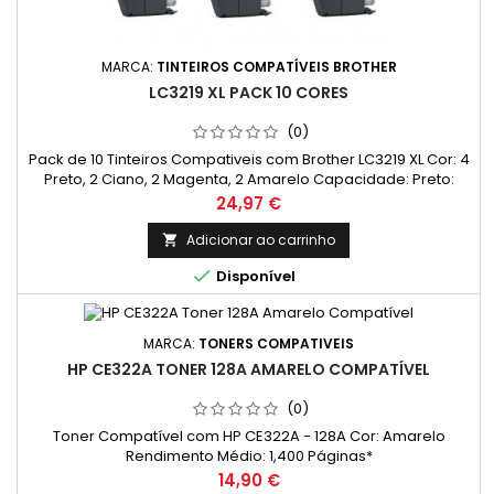
MARCA:
TINTEIROS COMPATÍVEIS BROTHER
LC3219 XL PACK 10 CORES
(0)
Pack de 10 Tinteiros Compativeis com Brother LC3219 XL Cor: 4
Preto, 2 Ciano, 2 Magenta, 2 Amarelo Capacidade: Preto:
60ml Cada Cor: 18ml O Pack de 10 Tinteiros Compatíveis com
Preço
24,97 €
Brother LC3219"é um conjunto de cartuchos de tinta de
reposição projetados para impressoras Brother. Este pacote
Adicionar ao carrinho

inclui cores preto, ciano, magenta e amarelo, oferecendo

Disponível
uma...
MARCA:
TONERS COMPATIVEIS
HP CE322A TONER 128A AMARELO COMPATÍVEL
(0)
Toner Compatível com HP CE322A - 128A Cor: Amarelo
Rendimento Médio: 1,400 Páginas*
Preço
14,90 €