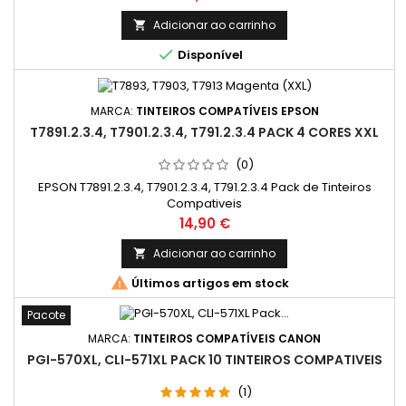
Adicionar ao carrinho


Disponível
MARCA:
TINTEIROS COMPATÍVEIS EPSON
T7891.2.3.4, T7901.2.3.4, T791.2.3.4 PACK 4 CORES XXL
(0)
EPSON T7891.2.3.4, T7901.2.3.4, T791.2.3.4 Pack de Tinteiros
Compativeis
Preço
14,90 €
Adicionar ao carrinho


Últimos artigos em stock
Pacote
MARCA:
TINTEIROS COMPATÍVEIS CANON
PGI-570XL, CLI-571XL PACK 10 TINTEIROS COMPATIVEIS
(1)