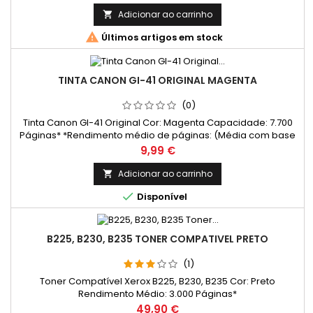
Adicionar ao carrinho


Últimos artigos em stock
TINTA CANON GI-41 ORIGINAL MAGENTA
(0)
Tinta Canon GI-41 Original Cor: Magenta Capacidade: 7.700
Páginas* *Rendimento médio de páginas: (Média com base
na norma ISO/IEC 24711 e impressão contínua. O rendimento
Preço
9,99 €
real varia consideravelmente com base no conteúdo das
páginas impressas e noutros factores.)
Adicionar ao carrinho


Disponível
B225, B230, B235 TONER COMPATIVEL PRETO
(1)
Toner Compatível Xerox B225, B230, B235 Cor: Preto
Rendimento Médio: 3.000 Páginas*
Preço
49,90 €