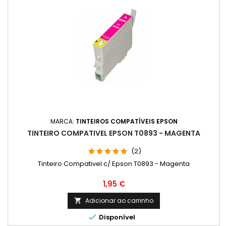
MARCA:
TINTEIROS COMPATÍVEIS EPSON
TINTEIRO COMPATIVEL EPSON T0893 - MAGENTA
(2)
Tinteiro Compativel c/ Epson T0893 - Magenta
Preço
1,95 €
Adicionar ao carrinho


Disponível