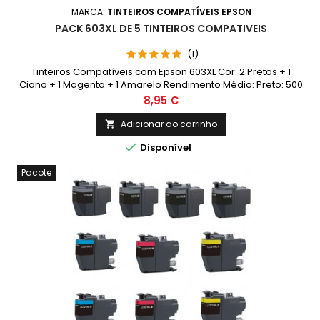
MARCA:
TINTEIROS COMPATÍVEIS EPSON
PACK 603XL DE 5 TINTEIROS COMPATIVEIS
(1)
Tinteiros Compatíveis com Epson 603XL Cor: 2 Pretos + 1
Ciano + 1 Magenta + 1 Amarelo Rendimento Médio: Preto: 500
Páginas* Cada Cor: 350 Páginas*
Preço
8,95 €
Adicionar ao carrinho


Disponível
Pacote