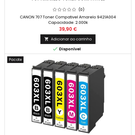
(0)
CANON 707 Toner Compativel Amarelo 9421A004
Capacidade: 2.000k
Preço
39,90 €
Adicionar ao carrinho


Disponível
Pacote