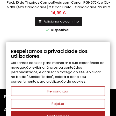
Pack 10 de Tinteiros Compatíveis com Canon PGI-570XL e CLI-
571XL (Alta Capacidade) 2 X Cor: Preto - Capacidade: 22 ml 2
X Cor: Preto Foto - Capacidade: 11 ml 2 X Cor: Ciano
Preço
14,99 €
- Capacidade: 11 ml 2 X Cor: Magenta - Capacidade: 11 ml 2 X
Cor: Amarelo - Capacidade: 11 ml
Adicionar ao carrinho


Disponível
COMENTÁRIOS (0)
Respeitamos a privacidade dos
utilizadores.
Utilizamos cookies para melhorar a sua experiência de
Seja o primeiro a fazer uma avaliação
navegação, exibir anúncios ou conteúdos
personalizados, e analisar o tráfego do site. Ao clicar
no botão "Aceitar Todos", estará a dar o seu
consentimento para a utilização de cookies.
Personalizar

PRODUTOS
Rejeitar

APOIO AO CLIENTE