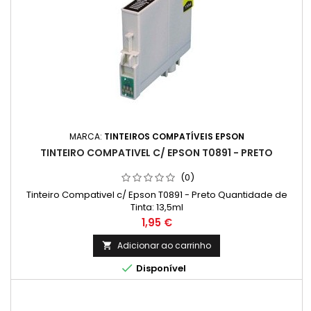
MARCA:
TINTEIROS COMPATÍVEIS EPSON
TINTEIRO COMPATIVEL C/ EPSON T0891 - PRETO
(0)
Tinteiro Compativel c/ Epson T0891 - Preto Quantidade de
Tinta: 13,5ml
Preço
1,95 €
Adicionar ao carrinho


Disponível