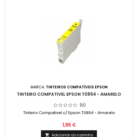
MARCA:
TINTEIROS COMPATÍVEIS EPSON
TINTEIRO COMPATIVEL EPSON T0894 - AMARELO
(0)
Tinteiro Compativel c/ Epson T0894 - Amarelo
Preço
1,95 €
Adicionar ao carrinho
