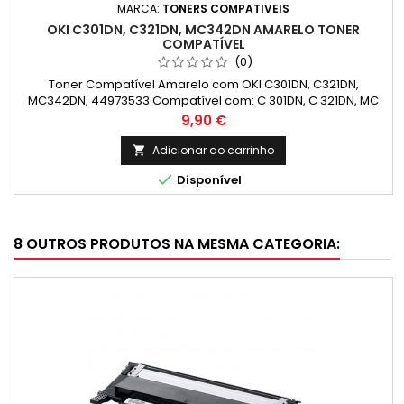
MARCA:
TONERS COMPATIVEIS
OKI C301DN, C321DN, MC342DN AMARELO TONER
COMPATÍVEL
(0)
Toner Compatível Amarelo com OKI C301DN, C321DN,
MC342DN, 44973533 Compatível com: C 301DN, C 321DN, MC
332DN, MC 342DN, MC 342DNW
Preço
9,90 €
Adicionar ao carrinho


Disponível
8 OUTROS PRODUTOS NA MESMA CATEGORIA: