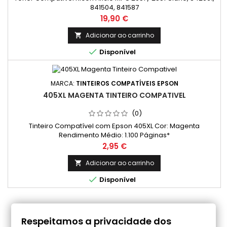
841504, 841587
Preço
19,90 €
Adicionar ao carrinho


Disponível
MARCA:
TINTEIROS COMPATÍVEIS EPSON
405XL MAGENTA TINTEIRO COMPATIVEL
(0)
Tinteiro Compatível com Epson 405XL Cor: Magenta
Rendimento Médio: 1.100 Páginas*
Preço
2,95 €
Adicionar ao carrinho


Disponível
COMENTÁRIOS (0)
Respeitamos a privacidade dos