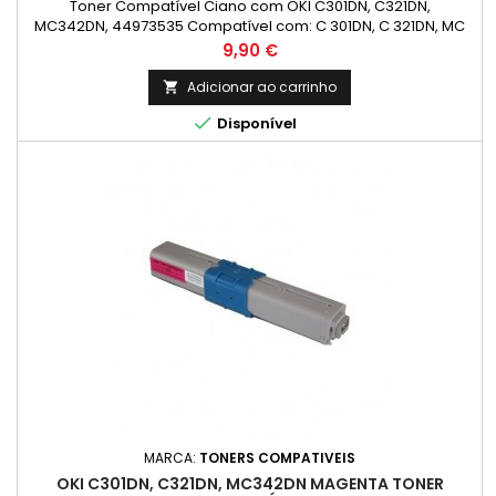
Toner Compatível Ciano com OKI C301DN, C321DN,
MC342DN, 44973535 Compatível com: C 301DN, C 321DN, MC
332DN, MC 342DN, MC 342DNW
Preço
9,90 €
Adicionar ao carrinho


Disponível
MARCA:
TONERS COMPATIVEIS
OKI C301DN, C321DN, MC342DN MAGENTA TONER