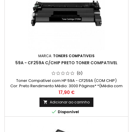
MARCA:
TONERS COMPATIVEIS
59A - CF259A C/CHIP PRETO TONER COMPATIVEL
(0)
Toner Compatível com HP 59A - CF259A (COM CHIP)
Cor: Preto Rendimento Médio: 3000 Páginas* *(Média com
base na norma ISO/IEC 24711 e impressão contínua. O
Preço
17,90 €
rendimento real varia consideravelmente com base no
conteúdo das páginas impressas e noutros factores.)
Adicionar ao carrinho


Disponível