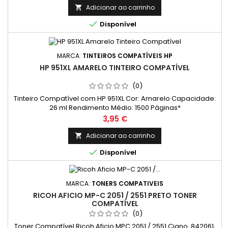
normal
Páginas* *(Média com base na norma ISO/IEC 24711 e
Adicionar ao carrinho

impressão contínua. O rendimento real varia

Disponível
consideravelmente com base no conteúdo...
MARCA:
TINTEIROS COMPATÍVEIS HP
HP 951XL AMARELO TINTEIRO COMPATÍVEL
(0)
Tinteiro Compatível com HP 951XL Cor: Amarelo Capacidade:
26 ml Rendimento Médio: 1500 Páginas*
Preço
3,95 €
Adicionar ao carrinho


Disponível
MARCA:
TONERS COMPATIVEIS
RICOH AFICIO MP-C 2051 / 2551 PRETO TONER
COMPATÍVEL
(0)
Toner Compatível Ricoh Aficio MPC 2051 / 2551 Ciano, 842061,