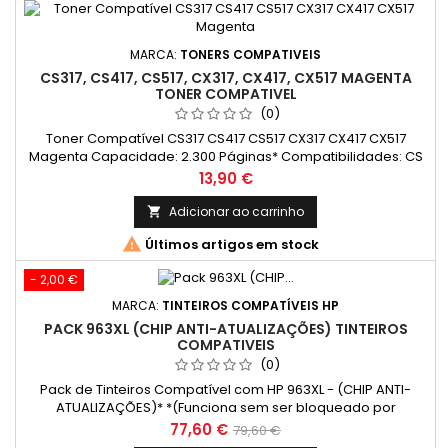
MARCA:
TONERS COMPATIVEIS
CS317, CS417, CS517, CX317, CX417, CX517 MAGENTA
TONER COMPATIVEL
(0)
Toner Compatível CS317 CS417 CS517 CX317 CX417 CX517
Magenta Capacidade: 2.300 Páginas* Compatibilidades: CS
317dn; CS 417dn; CS 517de; CX 317dn; CX 417de; CX 517de.
Preço
13,90 €
Adicionar ao carrinho


Últimos artigos em stock
- 2,00 €
MARCA:
TINTEIROS COMPATÍVEIS HP
PACK 963XL (CHIP ANTI-ATUALIZAÇÕES) TINTEIROS
COMPATIVEIS
(0)
Pack de Tinteiros Compatível com HP 963XL - (CHIP ANTI-
ATUALIZAÇÕES)* *(Funciona sem ser bloqueado por
atualizações da HP) cor: 1 Preto, 1 Ciano, 1 Magenta, 1 Amarelo
Preço
Preço
77,60 €
79,60 €
Rendimento Médio: Preto - 2000 Páginas* Cada Cor - 1600