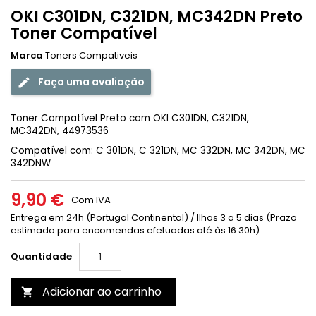
OKI C301DN, C321DN, MC342DN Preto
Toner Compatível
Marca
Toners Compativeis
Faça uma avaliação
Toner Compatível Preto com OKI C301DN, C321DN,
MC342DN, 44973536
Compatível com: C 301DN,
C 321DN,
MC 332DN,
MC 342DN,
MC
342DNW
9,90 €
Com IVA
Entrega em 24h (Portugal Continental) / Ilhas 3 a 5 dias (Prazo
estimado para encomendas efetuadas até às 16:30h)
Quantidade
Adicionar ao carrinho
