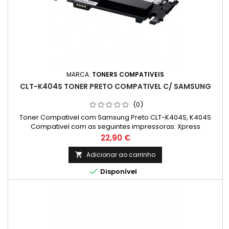
MARCA:
TONERS COMPATIVEIS
CLT-K404S TONER PRETO COMPATIVEL C/ SAMSUNG
(0)
Toner Compativel com Samsung Preto CLT-K404S, K404S
Compativel com as seguintes impressoras: Xpress
C430, Xpress C430W, Xpress C480, Xpress C480W, Xpress
Preço
22,90 €
C480FN, Xpress C480FW
Adicionar ao carrinho


Disponível