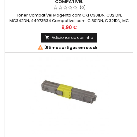
COMPATÍVEL
(0)
Toner Compatível Magenta com OKI C301DN, C321DN,
MC342DN, 44973534 Compatível com: C 301DN, C 321DN, MC
332DN, MC 342DN, MC 342DNW
Preço
9,90 €
Adicionar ao carrinho


Últimos artigos em stock