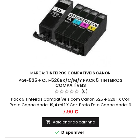
MARCA:
TINTEIROS COMPATÍVEIS CANON
PGI-525 + CLI-526BK/C/M/Y PACK 5 TINTEIROS
COMPATÍVEIS
(0)
Pack 5 Tinteiros Compatíveis com Canon 525 e 526 1 X Cor:
Preto Capacidade: 19,4 ml 1 X Cor: Preto Foto Capacidade: 9
ml 1 X Cor: Ciano Capacidade: 9 ml 1 X Cor:
Preço
7,90 €
Magenta Capacidade: 9 ml 1 X Cor: Amarelo Capacidade: 9
ml
Adicionar ao carrinho


Disponível