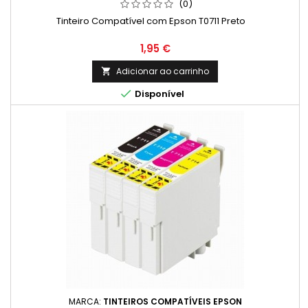
(0)
Tinteiro Compatível com Epson T0711 Preto
Preço
1,95 €
Adicionar ao carrinho


Disponível
MARCA:
TINTEIROS COMPATÍVEIS EPSON