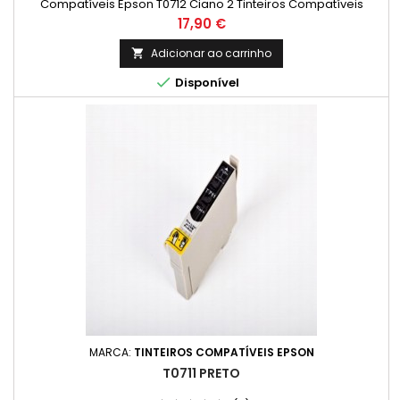
Compatíveis Epson T0712 Ciano 2 Tinteiros Compatíveis
Epson T0713 Magenta 2 Tinteiros Compatíveis Epson T0714
Preço
17,90 €
Amarelo
Adicionar ao carrinho


Disponível
MARCA:
TINTEIROS COMPATÍVEIS EPSON
T0711 PRETO