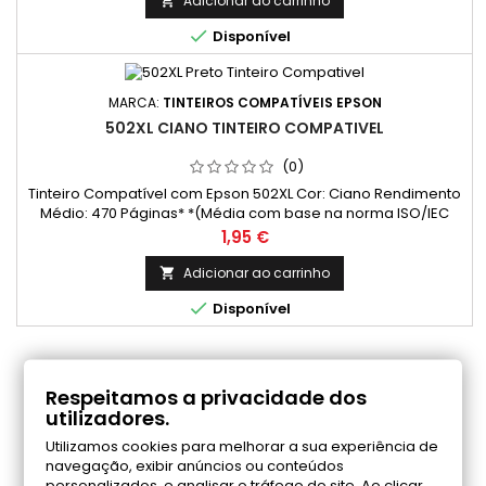
Adicionar ao carrinho


Disponível
MARCA:
TINTEIROS COMPATÍVEIS EPSON
502XL CIANO TINTEIRO COMPATIVEL
(0)
Tinteiro Compatível com Epson 502XL Cor: Ciano Rendimento
Médio: 470 Páginas* *(Média com base na norma ISO/IEC
24711 e impressão contínua. O rendimento real varia
Preço
1,95 €
consideravelmente com base no conteúdo das páginas
impressas e noutros factores.)
Adicionar ao carrinho


Disponível
COMENTÁRIOS (0)
Respeitamos a privacidade dos
utilizadores.
Utilizamos cookies para melhorar a sua experiência de
Seja o primeiro a fazer uma avaliação
navegação, exibir anúncios ou conteúdos
personalizados, e analisar o tráfego do site. Ao clicar