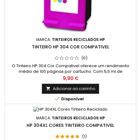
MARCA:
TINTEIROS RECICLADOS HP
TINTEIRO HP 304 COR COMPATIVEL
(0)
O Tinteiro HP 304 Cor Compativel oferece um rendimento
médio de 100 páginas por cartucho. Com 5,5 ml de
capacidade, garante impressões nítidas e cores vibrantes.
Preço
9,90 €
Ideal para quem imprime documentos e imagens com
frequência, sem comprometer o orçamento. A instalação do
Adicionar ao carrinho

cartucho é simples e rápida, permitindo um uso sem

Disponível
complicações. Proporciona um excelente...
MARCA:
TINTEIROS RECICLADOS HP
HP 304XL CORES TINTEIRO COMPATIVEL
(1)