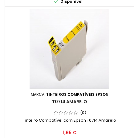

Disponível
MARCA:
TINTEIROS COMPATÍVEIS EPSON
T0714 AMARELO
(0)
Tinteiro Compatível com Epson T0714 Amarelo
Preço
1,95 €