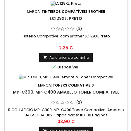
MARCA:
TINTEIROS COMPATÍVEIS BROTHER
LC129XL, PRETO
(0)
Tinteiro Compatível com Brother LC129XL Preto
Preço
2,35 €
Adicionar ao carrinho


Disponível
MARCA:
TONERS COMPATIVEIS
MP-C300, MP-C400 AMARELO TONER COMPATIVEL
(0)
RICOH AFICIO MP-C300, MP-C400 Toner Compativel Amarelo
841553, 841302 Capacidade: 10.000 Páginas
Preço
33,90 €