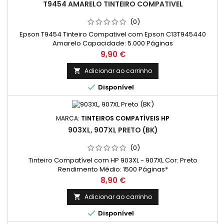
T9454 AMARELO TINTEIRO COMPATIVEL
(0)
Epson T9454 Tinteiro Compativel com Epson C13T945440
Amarelo Capacidade: 5.000 Páginas
Preço
9,90 €
Adicionar ao carrinho


Disponível
MARCA:
TINTEIROS COMPATÍVEIS HP
903XL, 907XL PRETO (BK)
(0)
Tinteiro Compatível com HP 903XL - 907XL Cor: Preto
Rendimento Médio: 1500 Páginas*
Preço
8,90 €
Adicionar ao carrinho


Disponível