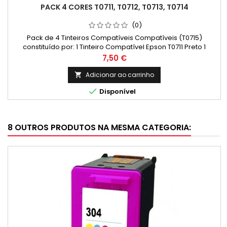
PACK 4 CORES T0711, T0712, T0713, T0714
(0)
Pack de 4 Tinteiros Compatíveis Compatíveis (T0715)
constituído por: 1 Tinteiro Compatível Epson T0711 Preto 1
Tinteiro Compatível Epson T0712 Ciano 1 Tinteiro Compatível
Preço
7,50 €
Epson T0713 Magenta 1 Tinteiro Compatível Epson T0714
Amarelo
Adicionar ao carrinho


Disponível
8 OUTROS PRODUTOS NA MESMA CATEGORIA: