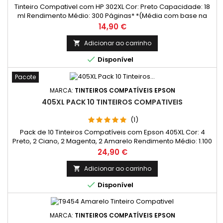
Tinteiro Compativel com HP 302XL Cor: Preto Capacidade: 18
ml Rendimento Médio: 300 Páginas* *(Média com base na
norma ISO/IEC 24711 e impressão contínua. O rendimento real
Preço
14,90 €
varia consideravelmente com base no conteúdo das
páginas impressas e noutros factores.)
Adicionar ao carrinho


Disponível
Pacote
MARCA:
TINTEIROS COMPATÍVEIS EPSON
405XL PACK 10 TINTEIROS COMPATIVEIS
(1)
Pack de 10 Tinteiros Compatíveis com Epson 405XL Cor: 4
Preto, 2 Ciano, 2 Magenta, 2 Amarelo Rendimento Médio: 1.100
Páginas* / cada cor
Preço
24,90 €
Adicionar ao carrinho


Disponível
MARCA:
TINTEIROS COMPATÍVEIS EPSON