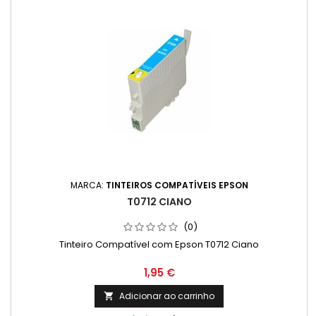
MARCA:
TINTEIROS COMPATÍVEIS EPSON
T0712 CIANO
(0)
Tinteiro Compatível com Epson T0712 Ciano
Preço
1,95 €
Adicionar ao carrinho
