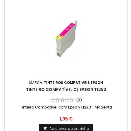
MARCA:
TINTEIROS COMPATÍVEIS EPSON
TINTEIRO COMPATÍVEL C/ EPSON T1293
(0)
Tinteiro Compatível com Epson T1293 - Magenta
Preço
1,95 €
Adicionar ao carrinho
