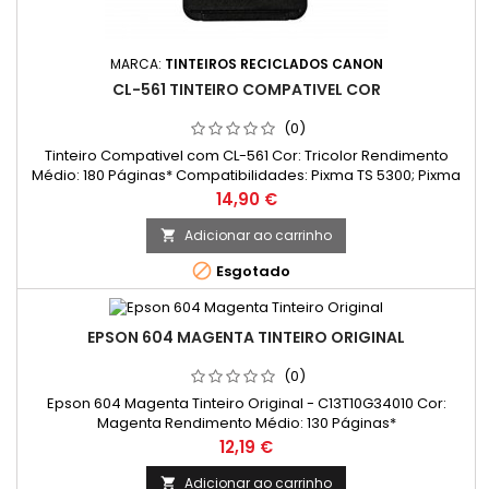
MARCA:
TINTEIROS RECICLADOS CANON
CL-561 TINTEIRO COMPATIVEL COR
(0)
Tinteiro Compativel com CL-561 Cor: Tricolor Rendimento
Médio: 180 Páginas* Compatibilidades: Pixma TS 5300; Pixma
TS 5350; Pixma TS 5350a; Pixma TS 5350i; Pixma TS 5351; Pixma
Preço
14,90 €
TS 5351a; Pixma TS 5351i; Pixma TS 5352; Pixma TS 5352a; Pixma
TS 5353; Pixma TS 5353a; Pixma TS 5355; Pixma TS 5355a;
Adicionar ao carrinho

Pixma TS 5400; Pixma TS 5450; Pixma TS 5451; Pixma TS 5452;...

Esgotado
EPSON 604 MAGENTA TINTEIRO ORIGINAL
(0)
Epson 604 Magenta Tinteiro Original - C13T10G34010 Cor:
Magenta Rendimento Médio: 130 Páginas*
Preço
12,19 €
Adicionar ao carrinho
