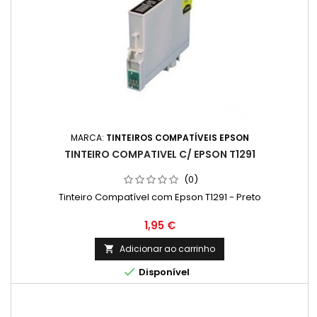
MARCA:
TINTEIROS COMPATÍVEIS EPSON
TINTEIRO COMPATIVEL C/ EPSON T1291
(0)
Tinteiro Compatível com Epson T1291 - Preto
Preço
1,95 €
Adicionar ao carrinho


Disponível