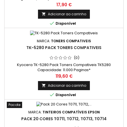
de uma Folha A4)
Preço
17,90 €
Adicionar ao carrinho


Disponível
MARCA:
TONERS COMPATIVEIS
TK-5280 PACK TONERS COMPATIVEIS
(0)
Kyocera TK-5280 Pack Toners Compativeis TK5280
Capacidade: 11.000 Paginas*
Preço
119,60 €
Adicionar ao carrinho


Disponível
Pacote
MARCA:
TINTEIROS COMPATÍVEIS EPSON
PACK 20 CORES T0711, T0712, T0713, T0714