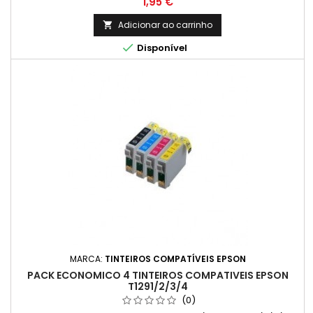
Preço
1,95 €
Adicionar ao carrinho


Disponível
MARCA:
TINTEIROS COMPATÍVEIS EPSON
PACK ECONOMICO 4 TINTEIROS COMPATIVEIS EPSON
T1291/2/3/4
(0)