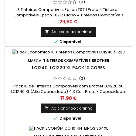
(0)
8 Tinteiros Compatíveis Epson T0711 Preto 4 Tinteiros
Compatíveis Epson T0712 Ciano 4 Tinteiros Compatíveis
Epson T0713 Magenta 4 Tinteiros Compatíveis Epson T0714
Preço
29,90 €
Amarelo
Adicionar ao carrinho


Disponível
MARCA:
TINTEIROS COMPATÍVEIS BROTHER
LC1240, LC1220 XL PACK 10 CORES
(0)
Pack 10 de Tinteiros Compatíveis com Brother LC1220 ou
LC1240 XL (Alta Capacidade) 4 X Cor: Preto - Capacidade:
32,6 ml 2 X Cor: Ciano - Capacidade: 16,6 ml 2 X Cor: Magenta
Preço
17,90 €
- Capacidade: 16,6 ml 2 X Cor: Amarelo - Capacidade: 16,6 ml
Adicionar ao carrinho


Disponível