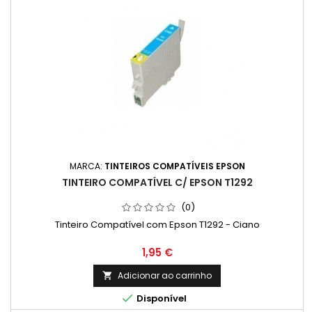
MARCA:
TINTEIROS COMPATÍVEIS EPSON
TINTEIRO COMPATÍVEL C/ EPSON T1292
(0)
Tinteiro Compatível com Epson T1292 - Ciano
Preço
1,95 €
Adicionar ao carrinho


Disponível