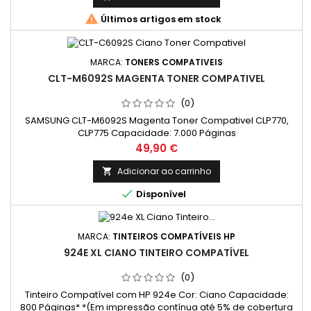

Últimos artigos em stock
MARCA:
TONERS COMPATIVEIS
CLT-M6092S MAGENTA TONER COMPATIVEL
(0)
SAMSUNG CLT-M6092S Magenta Toner Compativel CLP770,
CLP775 Capacidade: 7.000 Páginas
Preço
49,90 €
Adicionar ao carrinho


Disponível
MARCA:
TINTEIROS COMPATÍVEIS HP
924E XL CIANO TINTEIRO COMPATÍVEL
(0)
Tinteiro Compatível com HP 924e Cor: Ciano Capacidade:
800 Páginas* *(Em impressão contínua até 5% de cobertura