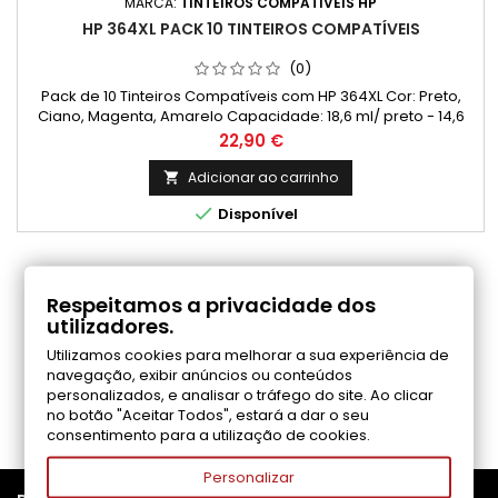
MARCA:
TINTEIROS COMPATÍVEIS HP
HP 364XL PACK 10 TINTEIROS COMPATÍVEIS
(0)
Pack de 10 Tinteiros Compatíveis com HP 364XL Cor: Preto,
Ciano, Magenta, Amarelo Capacidade: 18,6 ml/ preto - 14,6
ml/ cada cor Rendimento Médio: 550 Páginas* / preto - 750
Preço
22,90 €
Páginas*/ cada cor
Adicionar ao carrinho


Disponível
COMENTÁRIOS (0)
Respeitamos a privacidade dos
utilizadores.
Utilizamos cookies para melhorar a sua experiência de
Seja o primeiro a fazer uma avaliação
navegação, exibir anúncios ou conteúdos
personalizados, e analisar o tráfego do site. Ao clicar
no botão "Aceitar Todos", estará a dar o seu
consentimento para a utilização de cookies.
Personalizar