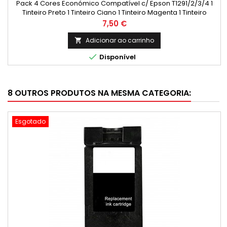
Pack 4 Cores Económico Compatível c/ Epson T1291/2/3/4 1
Tinteiro Preto 1 Tinteiro Ciano 1 Tinteiro Magenta 1 Tinteiro
Amarelo
Preço
7,50 €
Adicionar ao carrinho


Disponível
8 OUTROS PRODUTOS NA MESMA CATEGORIA:
Esgotado