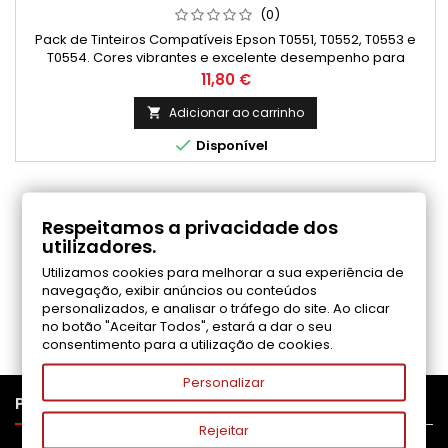
(0)
Pack de Tinteiros Compatíveis Epson T0551, T0552, T0553 e
T0554. Cores vibrantes e excelente desempenho para
impressoras Epson Stylus.
Preço
11,80 €
Adicionar ao carrinho


Disponível
COMENTÁRIOS (0)
Respeitamos a privacidade dos
utilizadores.
Utilizamos cookies para melhorar a sua experiência de
Seja o primeiro a fazer uma avaliação
navegação, exibir anúncios ou conteúdos
personalizados, e analisar o tráfego do site. Ao clicar
no botão "Aceitar Todos", estará a dar o seu
consentimento para a utilização de cookies.
Personalizar

PRODUTOS
Rejeitar