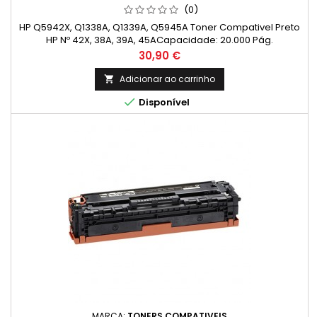
(0)
HP Q5942X, Q1338A, Q1339A, Q5945A Toner Compativel Preto
HP Nº 42X, 38A, 39A, 45ACapacidade: 20.000 Pág.
Preço
30,90 €
Adicionar ao carrinho


Disponível
MARCA:
TONERS COMPATIVEIS