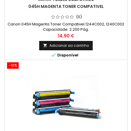
045H MAGENTA TONER COMPATIVEL
(0)
Canon 045H Magenta Toner Compativel 1244C002, 1240C002
Capacidade: 2.200 Pág.
Preço
14,90 €
Adicionar ao carrinho


Disponível
-10%