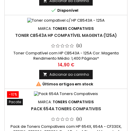
Adicionar ao carrinho


Disponível
MARCA:
TONERS COMPATIVEIS
TONER CB543A HP COMPATÍVEL MAGENTA (125A)
(0)
Toner Compatível com HP CB543A - 125A Cor: Magenta
Rendimento Médio: 1,400 Páginas*
Preço
14,90 €
Adicionar ao carrinho


Últimos artigos em stock
-10%
Pacote
MARCA:
TONERS COMPATIVEIS
PACK 654A TONERS COMPATIVEIS
(0)
Pack de Toners Compativeis com HP 654X, 654A - CF330X,