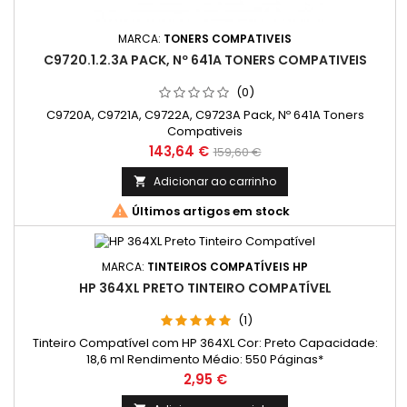
MARCA:
TONERS COMPATIVEIS
C9720.1.2.3A PACK, Nº 641A TONERS COMPATIVEIS
(0)
C9720A, C9721A, C9722A, C9723A Pack, Nº 641A Toners
Compativeis
Preço
Preço
143,64 €
159,60 €
normal
Adicionar ao carrinho


Últimos artigos em stock
MARCA:
TINTEIROS COMPATÍVEIS HP
HP 364XL PRETO TINTEIRO COMPATÍVEL
(1)
Tinteiro Compatível com HP 364XL Cor: Preto Capacidade:
18,6 ml Rendimento Médio: 550 Páginas*
Preço
2,95 €