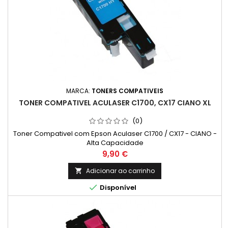
MARCA:
TONERS COMPATIVEIS
TONER COMPATIVEL ACULASER C1700, CX17 CIANO XL
(0)
Toner Compativel com Epson Aculaser C1700 / CX17 - CIANO -
Alta Capacidade
Preço
9,90 €
Adicionar ao carrinho


Disponível