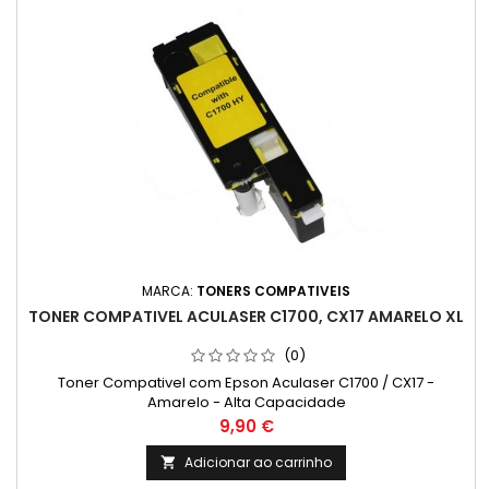
MARCA:
TONERS COMPATIVEIS
TONER COMPATIVEL ACULASER C1700, CX17 AMARELO XL
(0)
Toner Compativel com Epson Aculaser C1700 / CX17 -
Amarelo - Alta Capacidade
Preço
9,90 €
Adicionar ao carrinho
