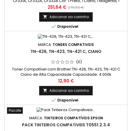
CF331A, CF332A, CF333A Cor: 1 Preto, 1 Ciano, 1 Magenta, 1
Amarelo Rendimento Médio: Preto 20500 Páginas* Cada Cor:
Preço
Preço
251,64 €
279,60 €
15000 Páginas*
normal
Adicionar ao carrinho


Disponível
MARCA:
TONERS COMPATIVEIS
TN-426, TN-423, TN-421 C, CIANO
(0)
Toner Compatível com Brother TN-426, TN-423, TN-421 C
Ciano de Alta Capacidade Capacidade: 4.000k
Preço
12,90 €
Adicionar ao carrinho


Disponível
Pacote
MARCA:
TINTEIROS COMPATÍVEIS EPSON
PACK TINTEIROS COMPATIVEIS T0551.2.3.4