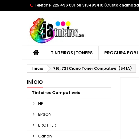
Telefone:
225 496 031 ou 913499410 (Custo chamada 
A
(
E
Yo
((l
TINTEIROS |TONERS
PROCURA POR 
Início
716, 731 Ciano Toner Compativel (541A)
INÍCIO
Tinteiros Compativeis
HP
EPSON
BROTHER
Canon