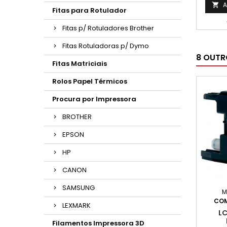
A

Fitas para Rotulador
Fitas p/ Rotuladores Brother
Fitas Rotuladoras p/ Dymo
8 OUTR
Fitas Matriciais
Rolos Papel Térmicos
Procura por Impressora
BROTHER
EPSON
HP
CANON
SAMSUNG
M
COM
LEXMARK
LC
Filamentos Impressora 3D