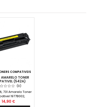
ONERS COMPATIVEIS
31 AMARELO TONER
ATIVEL (542A)
(0)
, 731 Amarelo Toner
tivel 1977B002,
 Capacidade: 1.400k
Preço
14,90 €