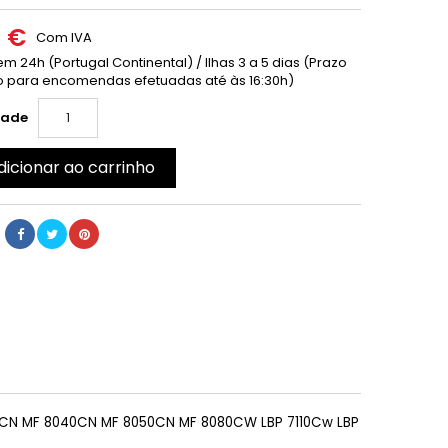
0 €
Com IVA
m 24h (Portugal Continental) / Ilhas 3 a 5 dias (Prazo
 para encomendas efetuadas até às 16:30h)
dade
dicionar ao carrinho
0CN MF 8040CN MF 8050CN MF 8080CW LBP 7110Cw LBP