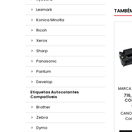
Lexmark
TAMBÉ
Konica Minolta
Ricoh
Xerox
Sharp
Panasonic
Pantum
Develop
MARCA
Etiquetas Autocolantes
716
Compatíveis
CO
Brother
CANON
Zebra
Com
6273
Dymo