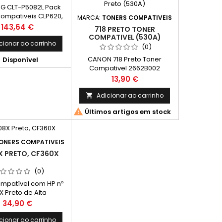
G CLT-P5082L Pack
ompativeis CLP620,
MARCA:
TONERS COMPATIVEIS
 CLT-P5082L, CLT-
Preço
143,64 €
718 PRETO TONER
, CLT-C5082L, CLT-
COMPATIVEL (530A)
2L, CLT-Y5082L
cionar ao carrinho
(0)

CANON 718 Preto Toner
Disponível
Compativel 2662B002
Capacidade: 4.400k
Preço
13,90 €
Adicionar ao carrinho


Últimos artigos em stock
ONERS COMPATIVEIS
X PRETO, CF360X
(0)
mpatível com HP nº
X Preto de Alta
cidade CF360X
Preço
34,90 €
de: 12.500 páginas.
cionar ao carrinho