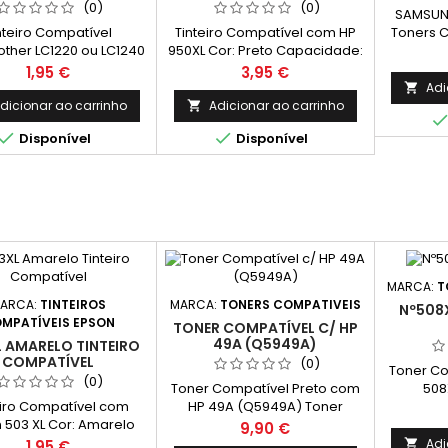
(0)
(0)
SAMSUN
nteiro Compatível
Tinteiro Compatível com HP
Toners C
ther LC1220 ou LC1240
950XL Cor: Preto Capacidade:
CLP670
lta Capacidade) Cor:
75 ml Rendimento Médio: 2300
K5082L
Preço
Preço
1,95 €
3,95 €
a Capacidade: 16,6 ml
Páginas*
M508
Adi

dicionar ao carrinho
Adicionar ao carrinho



Disponível
Disponível
MARCA:
T
ARCA:
TINTEIROS
MARCA:
TONERS COMPATIVEIS
Nº508
MPATÍVEIS EPSON
TONER COMPATÍVEL C/ HP
49A (Q5949A)
 AMARELO TINTEIRO
COMPATÍVEL
(0)
Toner Co
(0)
Toner Compatível Preto com
508
eiro Compatível com
HP 49A (Q5949A) Toner
Capa
 503 XL Cor: Amarelo
Compativel com os seguintes
Capacida
Preço
9,90 €
dimento Médio: 700
moidelos de impressoras: HP
Preço
Adi
1,95 €
