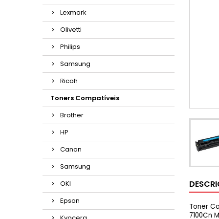
Lexmark
Olivetti
Philips
Samsung
Ricoh
Toners Compatíveis
Brother
HP
Canon
Samsung
DESCR
OKI
Epson
Toner Co
7100Cn 
Kyocera