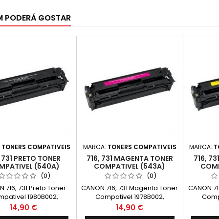
M PODERÁ GOSTAR
:
TONERS COMPATIVEIS
MARCA:
TONERS COMPATIVEIS
MARCA:
T
, 731 PRETO TONER
716, 731 MAGENTA TONER
716, 7
MPATIVEL (540A)
COMPATIVEL (543A)
COMP
(0)
(0)
 716, 731 Preto Toner
CANON 716, 731 Magenta Toner
CANON 716
pativel 1980B002,
Compativel 1978B002,
Compa
B002 Capaciadade:
6270B002 Capacidade: 1.400k
6269B002
Preço
Preço
14,90 €
14,90 €
2.200k