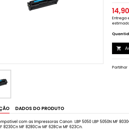
14,9
Entrega e
estimado
Quanti
A

Partilhar
IÇÃO
DADOS DO PRODUTO
mpativel com as Impressoras Canon LBP 5050 LBP 5050N MF 803
MF 8230Cn MF 8280Cw MF 628Cw MF 623Cn.