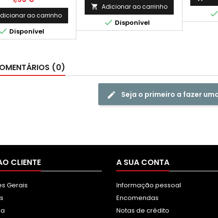
Páginas*
Lasejet 1160,1160LE, 1320, 1320N,
Adicionar ao carrinho

1320NW, 1320TN, 3390, 3392;
dicionar ao carrinho

Disponível
CANON LBP 3300/3360, HP

Disponível
LaserJet P2010,P2014, P2015,
P2015DN, P2015X, M2727MFP,
CANON LBP3310,3370
OMENTÁRIOS (0)
Seja o primeiro a fazer um
AO CLIENTE
A SUA CONTA
s Gerais
Informação pessoal
s
Encomendas
sa
Notas de crédito