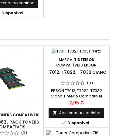
cionar ao carrinho

Disponível
MARCA:
TINTEIROS
COMPATÍVEIS EPSON
T7012, T7022, T7032 CIANO
(0)
EPSON T7012, T7022, T7032
Ciano Tinteiro Compativel
C13T70124010, C13T70224010,
Preço
2,95 €
C13T70324010 Capacidade:
35ml
Adicionar ao carrinho

ONERS COMPATIVEIS
082L PACK TONERS

Disponível
OMPATIVEIS
(0)