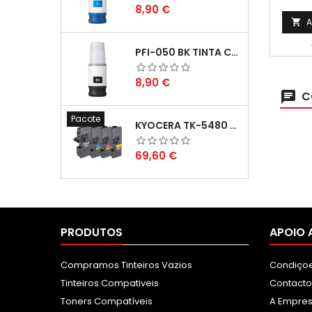
Preço
8,90 €
A

PFI-050 BK TINTA COMPATÍVEL PRETA
Preço
8,90 €
C
Pacote
KYOCERA TK-5480 PACK TONERS COMPATÍVEIS
Preço
69,60 €
PRODUTOS
APOIO 
Compramos Tinteiros Vazios
Condiçoe
Tinteiros Compativeis
Contacto
Toners Compatíveis
A Empre