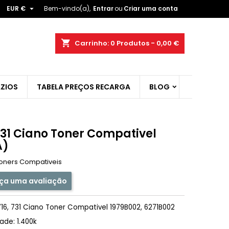

EUR €
Bem-vindo(a),
Entrar
ou
Criar uma conta
×
×
×
shopping_cart
Carrinho:
0
Produtos - 0,00 €
ist
ZIOS
TABELA PREÇOS RECARGA
BLOG
)
)
731 Ciano Toner Compativel
A)
oners Compativeis
ça uma avaliação
6, 731 Ciano Toner Compativel 1979B002, 6271B002
de: 1.400k