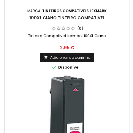
MARCA:
TINTEIROS COMPATÍVEIS LEXMARK
100XL CIANO TINTEIRO COMPATIVEL
(0)
Tinteiro Compativel Lexmark 100XL Ciano
Preço
2,95 €
Adicionar ao carrinho


Disponível