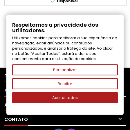

Disponível
COMENTÁRIOS (0)
Respeitamos a privacidade dos
utilizadores.
Utilizamos cookies para melhorar a sua experiência de
Seja o primeiro a fazer uma avaliação
navegação, exibir anúncios ou conteúdos
personalizados, e analisar o tráfego do site. Ao clicar
no botão "Aceitar Todos", estará a dar o seu
consentimento para a utilização de cookies.
Personalizar

PRODUTOS
Rejeitar

APOIO AO CLIENTE
Aceitar todos

A SUA CONTA

CONTATO