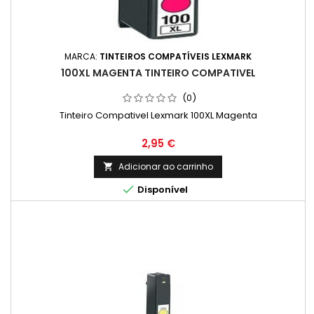
MARCA:
TINTEIROS COMPATÍVEIS LEXMARK
100XL MAGENTA TINTEIRO COMPATIVEL
(0)
Tinteiro Compativel Lexmark 100XL Magenta
Preço
2,95 €
Adicionar ao carrinho


Disponível