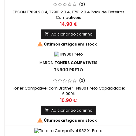
(0)
EPSON T7891.2.3.4, T7901.2.3.4, T791.2.3.4 Pack de Tinteiros
Compativeis
Preço
14,90 €
Adicionar ao carrinho


Últimos artigos em stock
MARCA:
TONERS COMPATIVEIS
TN900 PRETO
(0)
Toner Compativel com Brother TN900 Preto Capacidade:
6.000k
Preço
10,90 €
Adicionar ao carrinho


Últimos artigos em stock