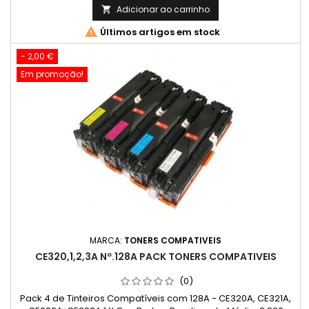
Adicionar ao carrinho


Últimos artigos em stock
- 2,00 €
Em promoção!
MARCA:
TONERS COMPATIVEIS
CE320,1,2,3A Nº.128A PACK TONERS COMPATIVEIS
(0)
Pack 4 de Tinteiros Compatíveis com 128A - CE320A, CE321A,