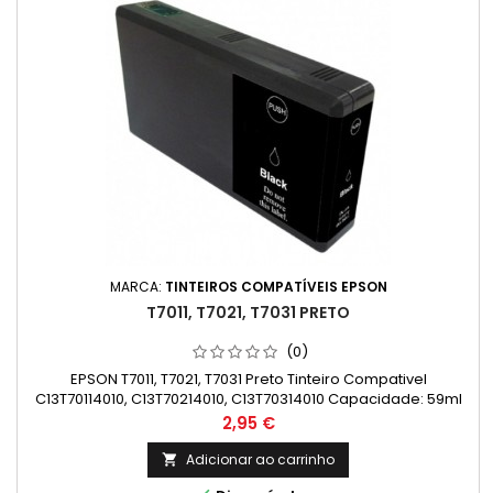
MARCA:
TINTEIROS COMPATÍVEIS EPSON
T7011, T7021, T7031 PRETO
(0)
EPSON T7011, T7021, T7031 Preto Tinteiro Compativel
C13T70114010, C13T70214010, C13T70314010 Capacidade: 59ml
Preço
2,95 €
Adicionar ao carrinho
