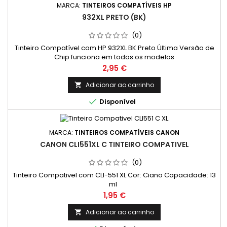
MARCA:
TINTEIROS COMPATÍVEIS HP
932XL PRETO (BK)
(0)
Tinteiro Compatível com HP 932XL BK Preto Última Versão de
Chip funciona em todos os modelos
Preço
2,95 €
Adicionar ao carrinho


Disponível
MARCA:
TINTEIROS COMPATÍVEIS CANON
CANON CLI551XL C TINTEIRO COMPATIVEL
(0)
Tinteiro Compativel com CLI-551 XL Cor: Ciano Capacidade: 13
ml
Preço
1,95 €
Adicionar ao carrinho
