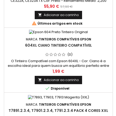
CE322A, CE323A 1 X Cor: Preto - Rendimento Médio: 2,200
Páginas* 1 X Cor: Ciano - Rendimento Médio: 1,400 Páginas* 1
Preço
Preço
55,90 €
57,90 €
X Cor: Magenta - Rendimento Médio: 1,400 Páginas* 1 X Cor:
normal
Amarelo - Rendimento Médio: 1,400 Páginas*
Adicionar ao carrinho


Últimos artigos em stock
MARCA:
TINTEIROS COMPATÍVEIS EPSON
604XL CIANO TINTEIRO COMPATÍVEL
(0)
O Tinteiro Compatível com Epson 604XL - Cor: Ciano é a
escolha ideal para quem busca um equilíbrio perfeito entre
qualidade e economia. Desenvolvido para impressoras
Preço
1,99 €
Epson, ele oferece impressões vibrantes e consistentes, com
um rendimento médio de 500 páginas* a 5% de cobertura,
Adicionar ao carrinho

sendo perfeito para usuários que precisam de alto

Disponível
desempenho em impressões...
MARCA:
TINTEIROS COMPATÍVEIS EPSON
T7891.2.3.4, T7901.2.3.4, T791.2.3.4 PACK 4 CORES XXL