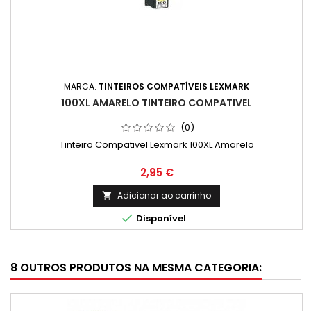
MARCA:
TINTEIROS COMPATÍVEIS LEXMARK
100XL AMARELO TINTEIRO COMPATIVEL
(0)
Tinteiro Compativel Lexmark 100XL Amarelo
Preço
2,95 €
Adicionar ao carrinho


Disponível
8 OUTROS PRODUTOS NA MESMA CATEGORIA: