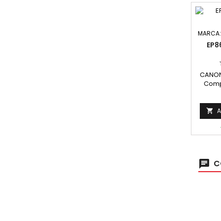
MARCA
EP8
CANON
Comp
A

C