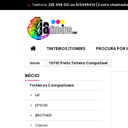
Telefone:
225 496 031 ou 913499410 (Custo chamada 
A
(
E
Yo
((l
TINTEIROS |TONERS
PROCURA POR 
Início
T0791 Preto Tinteiro Compativel
INÍCIO
Tinteiros Compativeis
HP
EPSON
BROTHER
Canon