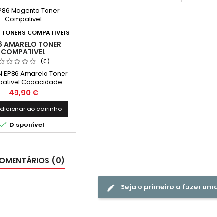
:
TONERS COMPATIVEIS
6 AMARELO TONER
COMPATIVEL
(0)
 EP86 Amarelo Toner
ativel Capacidade:
11.000k
Preço
49,90 €
dicionar ao carrinho

Disponível
OMENTÁRIOS (0)
Seja o primeiro a fazer um