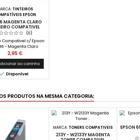
ARCA:
TINTEIROS
MPATÍVEIS EPSON
6 MAGENTA CLARO
TEIRO COMPATIVEL
(0)
ro Compativel c/ Epson
96 - Magenta Claro
Preço
2,95 €
dicionar ao carrinho

Disponível
OS PRODUTOS NA MESMA CATEGORIA:
EPSON 6
MARCA:
TONERS COMPATIVEIS
213Y - W2133Y MAGENTA
TONER COMPATIVEL