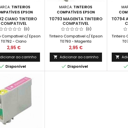
ARCA:
TINTEIROS
MARCA:
TINTEIROS
MA
MPATÍVEIS EPSON
COMPATÍVEIS EPSON
COMP
2 CIANO TINTEIRO
T0793 MAGENTA TINTEIRO
T0794 
COMPATIVEL
COMPATIVEL
C
(0)
(0)
ro Compativel c/ Epson
Tinteiro Compativel c/ Epson
Tinteiro
T0792 - Ciano
T0793 - Magenta
T0
Preço
Preço
2,95 €
2,95 €
dicionar ao carrinho
Adicionar ao carrinho
Adi




Disponível
Disponível