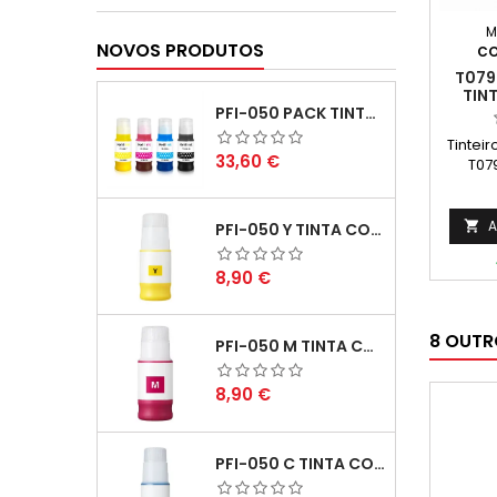
M
NOVOS PRODUTOS
CO
T079
TIN
PFI-050 PACK TINTAS COMPATIVEIS
Tintei
Preço
33,60 €
T07
A

PFI-050 Y TINTA COMPATÍVEL AMARELO
Preço
8,90 €
8 OUTR
PFI-050 M TINTA COMPATÍVEL MAGENTA
Preço
8,90 €
PFI-050 C TINTA COMPATÍVEL CIANO