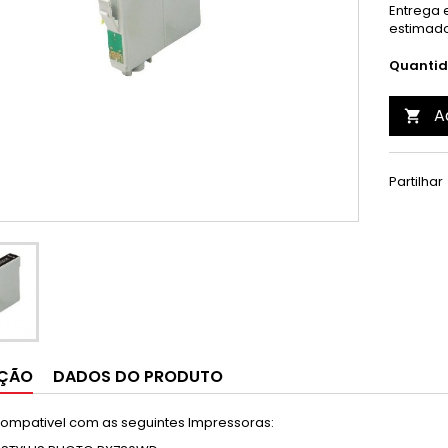
Entrega e
estimado
Quanti
A

Partilhar
IÇÃO
DADOS DO PRODUTO
 Compativel com as seguintes Impressoras: