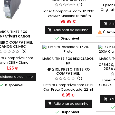
(0)
Epson 
Original
Toner Compativel com HP 213Y
Ciano Re
- W2133Y funciona também
com os modelos 213A e 213X |
Preço
99,99 €
Adi

W2133A e W2133X Cor:
Magenta Rendimento Médio:
Adicionar ao carrinho


ARCA:
TINTEIROS
Último
12.000 Páginas* *Rendimento
MPATÍVEIS CANON

Disponível
médio de páginas: (Média
TEIRO COMPATIVEL
com base na norma ISO/IEC
CANON CLI-8C
24711 e impressão contínua. O
(0)
rendimento real varia
consideravelmente com base
eiro Compatível com
MARCA:
TINTEIROS RECICLADOS
MARCA:
T
no conteúdo das páginas
non CLI8 - Ciano
HP
CF542X, 
impressas e noutros
Preço
1,25 €
203A 
HP 21XL PRETO TINTEIRO
factores.)
C
COMPATIVEL
dicionar ao carrinho
(0)
Toner 
Tinteiro Compatível com HP 21
CF542X -

Disponível
Cor: Preto Capacidade: 22 ml
(Alta 
Rendimento Médio: 475
Amar
Preço
6,95 €
Páginas*
Médio
Adi

Adicionar ao carrinho


Disponível