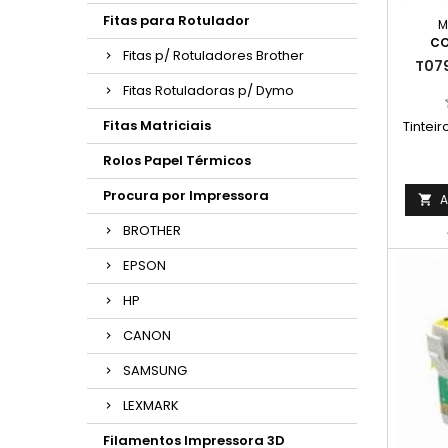
Fitas para Rotulador
M
CO
Fitas p/ Rotuladores Brother
T079
Fitas Rotuladoras p/ Dymo
Fitas Matriciais
Tintei
Rolos Papel Térmicos
Procura por Impressora
A

BROTHER
EPSON
HP
CANON
SAMSUNG
LEXMARK
Filamentos Impressora 3D