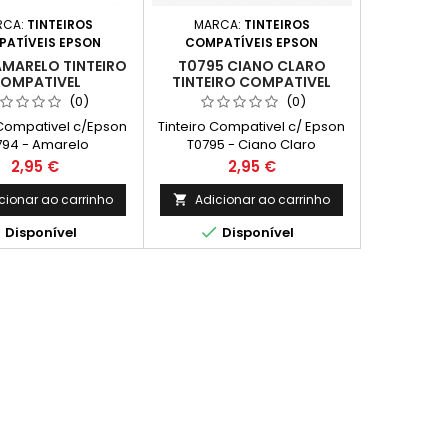
RCA:
TINTEIROS
MARCA:
TINTEIROS
ATÍVEIS EPSON
COMPATÍVEIS EPSON
AMARELO TINTEIRO
T0795 CIANO CLARO
OMPATIVEL
TINTEIRO COMPATIVEL
(0)
(0)
 Compativel c/Epson
Tinteiro Compativel c/ Epson
794 - Amarelo
T0795 - Ciano Claro
Preço
Preço
2,95 €
2,95 €
cionar ao carrinho
Adicionar ao carrinho



Disponível
Disponível