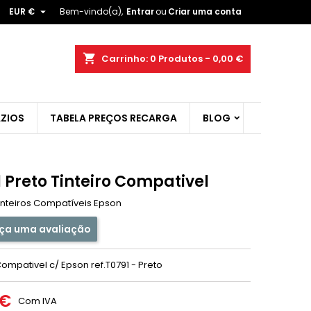

EUR €
Bem-vindo(a),
Entrar
ou
Criar uma conta
×
×
×
shopping_cart
Carrinho:
0
Produtos - 0,00 €
ist
ZIOS
TABELA PREÇOS RECARGA
BLOG
)
)
 Preto Tinteiro Compativel
inteiros Compatíveis Epson
ça uma avaliação
Compativel c/ Epson ref.T0791 - Preto
 €
Com IVA