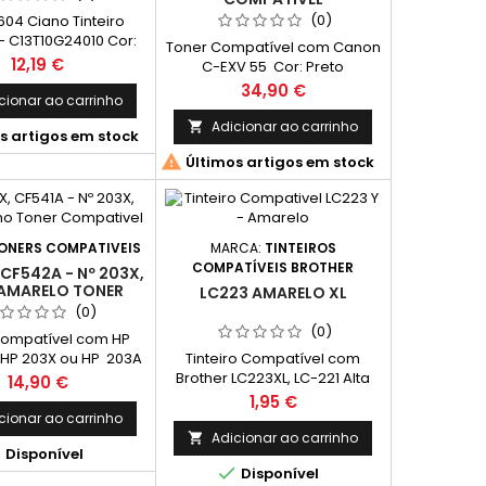
(0)
604 Ciano Tinteiro
 - C13T10G24010 Cor:
Toner Compatível com Canon
ndimento Médio: 130
Preço
12,19 €
C-EXV 55 Cor: Preto
Páginas*
Rendimento Médio: 23,000
Preço
34,90 €
cionar ao carrinho
Páginas* *(Média com base
na norma ISO/IEC 24711 e
Adicionar ao carrinho

s artigos em stock
impressão contínua. O

Últimos artigos em stock
rendimento real varia
consideravelmente com base
no conteúdo das páginas
impressas e noutros
factores.)
ONERS COMPATIVEIS
MARCA:
TINTEIROS
COMPATÍVEIS BROTHER
CF542A - Nº 203X,
AMARELO TONER
LC223 AMARELO XL
OMPATIVEL
(0)
(0)
Compatível com HP
 HP 203X ou HP 203A
Tinteiro Compatível com
Capacidade) Cor:
Brother LC223XL, LC-221 Alta
Preço
14,90 €
elo Rendimento
Capacidade Cor: Amarelo
Preço
1,95 €
: 2,500 Páginas*
Rendimento Médio: 550
cionar ao carrinho
Páginas*
Adicionar ao carrinho


Disponível

Disponível