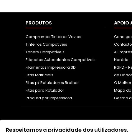
PRODUTOS
APOIO 
Compramos Tinteiros Vazios
Condiçoe
Tinteiros Compativeis
Contacto
Toners Compatíveis
A Empre
Etiquetas Autocolantes Compatíveis
Horário
Filamentos Impressora 3D
RGPD - R
Fitas Matriciais
de Dados
Fitas p/ Rotuladores Brother
O Melhor
Fitas para Rotulador
Mapa do 
Procura por Impressora
Gestão d
Respeitamos a privacidade dos utilizadores.