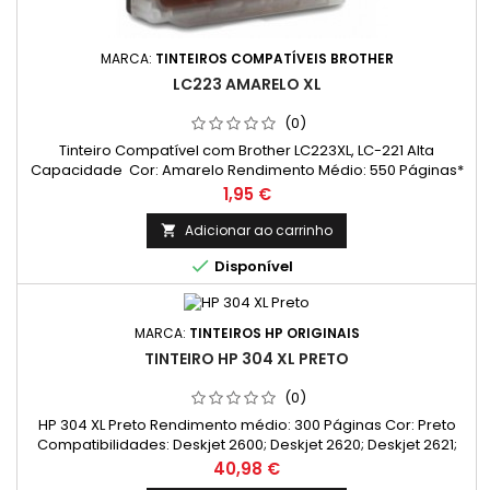
MARCA:
TINTEIROS COMPATÍVEIS BROTHER
LC223 AMARELO XL
(0)
Tinteiro Compatível com Brother LC223XL, LC-221 Alta
Capacidade Cor: Amarelo Rendimento Médio: 550 Páginas*
Preço
1,95 €
Adicionar ao carrinho


Disponível
MARCA:
TINTEIROS HP ORIGINAIS
TINTEIRO HP 304 XL PRETO
(0)
HP 304 XL Preto Rendimento médio: 300 Páginas Cor: Preto
Compatibilidades: Deskjet 2600; Deskjet 2620; Deskjet 2621;
Deskjet 2622; Deskjet 2623; Deskjet 2624; Deskjet 2630;
Preço
40,98 €
Deskjet 2632; Deskjet 2633; Deskjet 2634; Deskjet 2635;