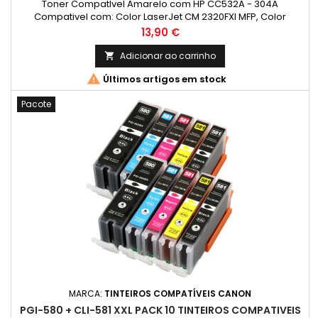
Toner CompatIvel Amarelo com HP CC532A - 304A
Compativel com: Color LaserJet CM 2320FXI MFP, Color
LaserJet CM 2320N MFPColor, LaserJet CM 2320NF MFP, Color
Preço
13,90 €
LaserJet CP 2020, Color LaserJet CM 2323, Color LaserJet CP
2025, Color LaserJet CP 2025DN, Color LaserJet CP
Adicionar ao carrinho

2025N, Color LaserJet CP 2025X

Últimos artigos em stock
Pacote
MARCA:
TINTEIROS COMPATÍVEIS CANON
PGI-580 + CLI-581 XXL PACK 10 TINTEIROS COMPATIVEIS