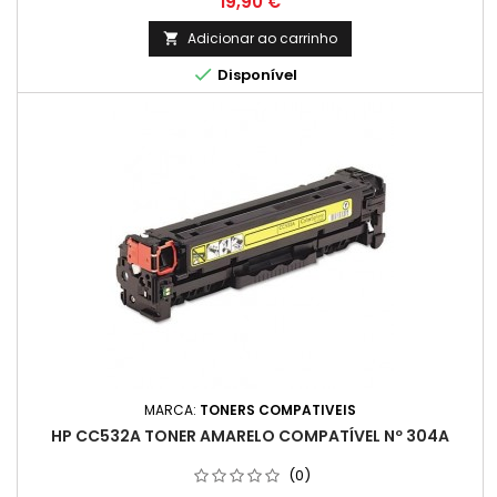
Preço
19,90 €
rendimento real varia consideravelmente com base no
conteúdo das páginas impressas e noutros factores.)
Adicionar ao carrinho


Disponível
MARCA:
TONERS COMPATIVEIS
HP CC532A TONER AMARELO COMPATÍVEL Nº 304A
(0)