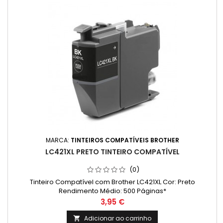
MARCA:
TINTEIROS COMPATÍVEIS BROTHER
LC421XL PRETO TINTEIRO COMPATÍVEL
(0)
Tinteiro Compatível com Brother LC421XL Cor: Preto
Rendimento Médio: 500 Páginas*
Preço
3,95 €
Adicionar ao carrinho
