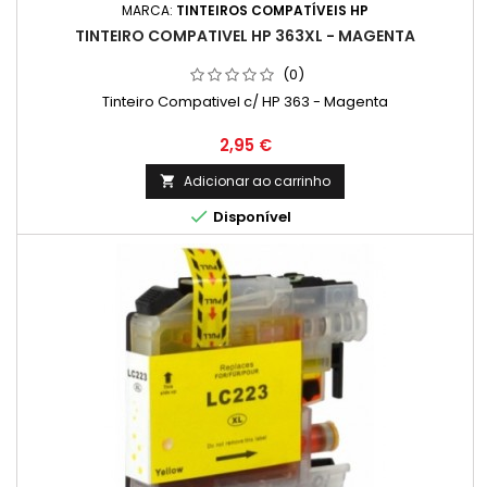
MARCA:
TINTEIROS COMPATÍVEIS HP
TINTEIRO COMPATIVEL HP 363XL - MAGENTA
(0)
Tinteiro Compativel c/ HP 363 - Magenta
Preço
2,95 €
Adicionar ao carrinho


Disponível