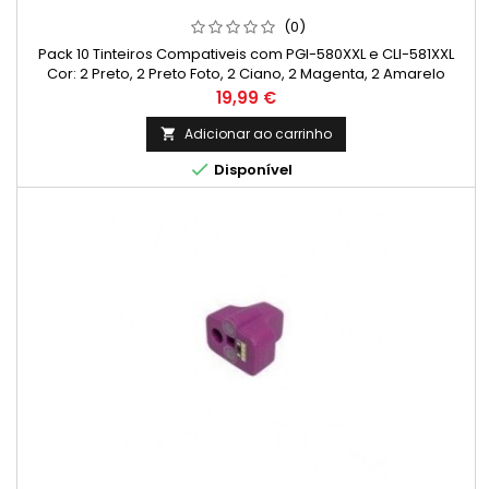
(0)
Pack 10 Tinteiros Compativeis com PGI-580XXL e CLI-581XXL
Cor: 2 Preto, 2 Preto Foto, 2 Ciano, 2 Magenta, 2 Amarelo
Capacidade: Preto: 600 Páginas * Preto Foto: 4590 Páginas *
Preço
19,99 €
Ciano: 830 Páginas * Magenta: 747 Páginas * Amarelo: 830
Páginas * *(Em impressão contínua até 5% de cobertura de
Adicionar ao carrinho

uma Folha A4)

Disponível