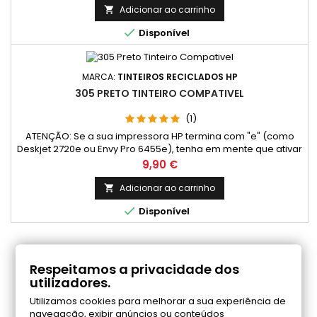
Deskjet 2652; Deskjet 2655; Deskjet 3720; Deskjet 3720 Blue;
Adicionar ao carrinho

Deskjet 3720 seagrass; Deskjet 3720 Series; Deskjet 3721;

Disponível
Deskjet...
MARCA:
TINTEIROS RECICLADOS HP
305 PRETO TINTEIRO COMPATIVEL
(1)
ATENÇÃO: Se a sua impressora HP termina com "e" (como
Deskjet 2720e ou Envy Pro 6455e), tenha em mente que ativar
o programa HP+ pode limitar o uso de tinteiros compatíveis e
Preço
9,90 €
reciclados. O HP+ oferece vantagens como impressão na
nuvem, mas requer apenas tinteiros originais e conexão à
Adicionar ao carrinho

Internet. Recomendação: Para utilizar tinteiros compatíveis

Disponível
ou...
COMENTÁRIOS (0)
Respeitamos a privacidade dos
utilizadores.
Utilizamos cookies para melhorar a sua experiência de
Seja o primeiro a fazer uma avaliação
navegação, exibir anúncios ou conteúdos