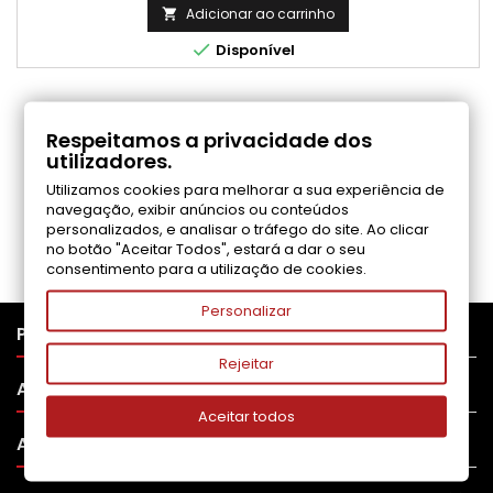
Adicionar ao carrinho


Disponível
COMENTÁRIOS (0)
Respeitamos a privacidade dos
utilizadores.
Utilizamos cookies para melhorar a sua experiência de
Seja o primeiro a fazer uma avaliação
navegação, exibir anúncios ou conteúdos
personalizados, e analisar o tráfego do site. Ao clicar
no botão "Aceitar Todos", estará a dar o seu
consentimento para a utilização de cookies.
Personalizar

PRODUTOS
Rejeitar

APOIO AO CLIENTE
Aceitar todos

A SUA CONTA