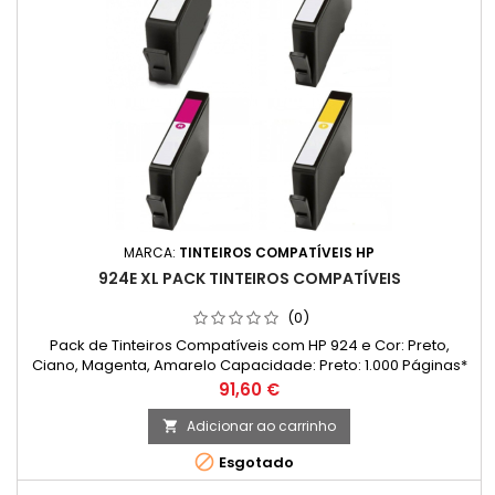
MARCA:
TINTEIROS COMPATÍVEIS HP
924E XL PACK TINTEIROS COMPATÍVEIS
(0)
Pack de Tinteiros Compatíveis com HP 924 e Cor: Preto,
Ciano, Magenta, Amarelo Capacidade: Preto: 1.000 Páginas*
Cada cor: 800 Páginas* *(Em impressão contínua até 5% de
Preço
91,60 €
cobertura de uma Folha A4)
Adicionar ao carrinho


Esgotado