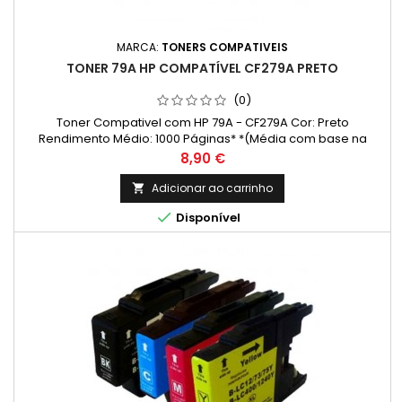
MARCA:
TONERS COMPATIVEIS
TONER 79A HP COMPATÍVEL CF279A PRETO
(0)
Toner Compativel com HP 79A - CF279A Cor: Preto
Rendimento Médio: 1000 Páginas* *(Média com base na
norma ISO/IEC 24711 e impressão contínua. O rendimento real
Preço
8,90 €
varia consideravelmente com base no conteúdo das
páginas impressas e noutros factores.)
Adicionar ao carrinho


Disponível