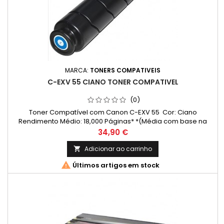
MARCA:
TONERS COMPATIVEIS
C-EXV 55 CIANO TONER COMPATIVEL
(0)
Toner Compatível com Canon C-EXV 55 Cor: Ciano
Rendimento Médio: 18,000 Páginas* *(Média com base na
norma ISO/IEC 24711 e impressão contínua. O rendimento real
Preço
34,90 €
varia consideravelmente com base no conteúdo das
páginas impressas e noutros factores.)
Adicionar ao carrinho


Últimos artigos em stock