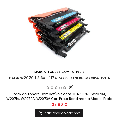
MARCA:
TONERS COMPATIVEIS
PACK W2070.1.2.3A - 117A PACK TONERS COMPATIVEIS
(0)
Pack de Toners Compatíveis com HP Nº.117A - W2070A,
W2071A, W2072A, W2073A Cor: Preto Rendimento Médio: Preto
1,000 Páginas* / Cor 700 Páginas*
Preço
37,90 €
Adicionar ao carrinho
