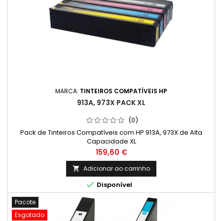
MARCA:
TINTEIROS COMPATÍVEIS HP
913A, 973X PACK XL
(0)
Pack de Tinteiros Compatíveis com HP 913A, 973X de Alta
Capacidade XL
Preço
159,60 €
Adicionar ao carrinho


Disponível
Pacote
Esgotado