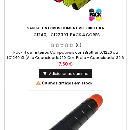
MARCA:
TINTEIROS COMPATÍVEIS BROTHER
LC1240, LC1220 XL PACK 4 CORES
(0)
Pack 4 de Tinteiros Compatíveis com Brother LC1220 ou
LC1240 XL (Alta Capacidade) 1 X Cor: Preto - Capacidade: 32,6
ml 1 X Cor: Ciano - Capacidade: 16,6 ml 1 X Cor: Magenta
Preço
7,50 €
- Capacidade: 16,6 ml 1 X Cor: Amarelo - Capacidade: 16,6 ml
Adicionar ao carrinho


Últimos artigos em stock