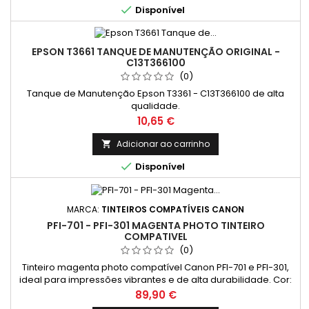

Disponível
EPSON T3661 TANQUE DE MANUTENÇÃO ORIGINAL -
C13T366100
(0)
Tanque de Manutenção Epson T3361 - C13T366100 de alta
qualidade.
Preço
10,65 €
Adicionar ao carrinho


Disponível
MARCA:
TINTEIROS COMPATÍVEIS CANON
PFI-701 - PFI-301 MAGENTA PHOTO TINTEIRO
COMPATIVEL
(0)
Tinteiro magenta photo compatível Canon PFI-701 e PFI-301,
ideal para impressões vibrantes e de alta durabilidade. Cor:
Magenta Photo Capacidade: 700ml
Preço
89,90 €