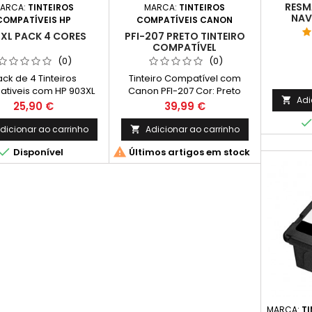
RESMA
ARCA:
TINTEIROS
MARCA:
TINTEIROS
NAV
COMPATÍVEIS HP
COMPATÍVEIS CANON
XL PACK 4 CORES
PFI-207 PRETO TINTEIRO
COMPATÍVEL
(0)
(0)
ck de 4 Tinteiros
Tinteiro Compatível com
tiveis com HP 903XL
Canon PFI-207 Cor: Preto
Adi

eto + Ciano + Magenta
Capacidade: 300ml
Preço
Preço
25,90 €
39,99 €
marelo Rendimento
 1500 Páginas* / preto
dicionar ao carrinho
Adicionar ao carrinho

Páginas* / cada cor


Disponível
Últimos artigos em stock
MARCA:
TI