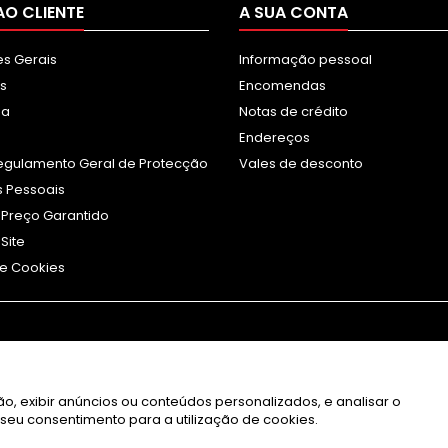
AO CLIENTE
A SUA CONTA
s Gerais
Informação pessoal
s
Encomendas
sa
Notas de crédito
Endereços
egulamento Geral de Protecção
Vales de desconto
 Pessoais
 Preço Garantido
Site
e Cookies
o, exibir anúncios ou conteúdos personalizados, e analisar o
 o seu consentimento para a utilização de cookies.
© Copyright 2026 Jatinteiros. All Rights Reserved.