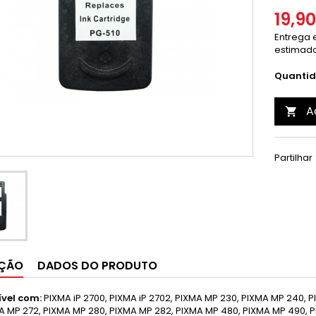
19,9
Entrega e
estimado
Quanti
A

Partilhar
IÇÃO
DADOS DO PRODUTO
vel com:
PIXMA iP 2700,
PIXMA iP 2702,
PIXMA MP 230,
PIXMA MP 240,
P
A MP 272,
PIXMA MP 280,
PIXMA MP 282,
PIXMA MP 480,
PIXMA MP 490,
P