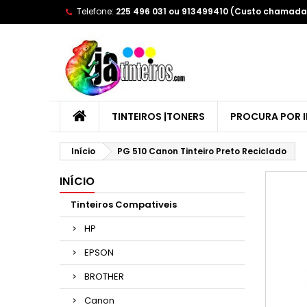
Telefone:
225 496 031 ou 913499410 (Custo chamada 
A
(
E
Yo
((l
TINTEIROS |TONERS
PROCURA POR 
Início
PG 510 Canon Tinteiro Preto Reciclado
INÍCIO
Tinteiros Compativeis
HP
EPSON
BROTHER
Canon