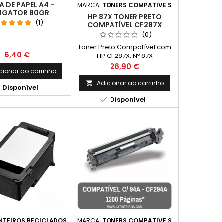
 DE PAPEL A4 -
MARCA:
TONERS COMPATIVEIS
IGATOR 80GR
HP 87X TONER PRETO
(1)
COMPATÍVEL CF287X
(0)
Toner Preto Compatível com
Preço
6,40 €
HP CF287X, Nº 87X
Capacidade: 18.000 Pág.
Preço
26,90 €
cionar ao carrinho
Adicionar ao carrinho


Disponível

Disponível
NTEIROS RECICLADOS
MARCA:
TONERS COMPATIVEIS