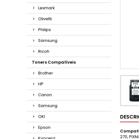
Lexmark
Olivetti
Philips
Samsung
Ricoh
Toners Compatíveis
Brother
HP
Canon
Samsung
DESCR
OKI
Epson
Compatí
270,
PIXM
Kyocera