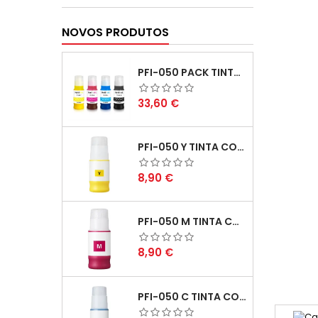
NOVOS PRODUTOS
PFI-050 PACK TINTAS COMPATIVEIS
Preço
33,60 €
PFI-050 Y TINTA COMPATÍVEL AMARELO
Preço
8,90 €
PFI-050 M TINTA COMPATÍVEL MAGENTA
Preço
8,90 €
PFI-050 C TINTA COMPATÍVEL CIANO