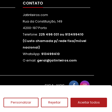
CONTATO
Jatinteiros.com
Rua da Constituição, 149
4200-197 Porto
Telefone:
225 496 031 ou 913499410
(Custo chamada p/ rede fixa/móvel
nacional)
WhatsApp:
913499410
O email:
geral@jatinteiros.com
SIGA-NOS
Personalizar
Rejeitar
Aceitar todos