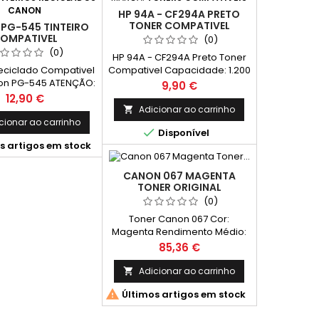
CANON
HP 94A - CF294A PRETO
TONER COMPATIVEL
PG-545 TINTEIRO
OMPATIVEL
(0)
(0)
HP 94A - CF294A Preto Toner
Reciclado Compativel
Compativel Capacidade: 1.200
n PG-545 ATENÇÃO:
Páginas*
Preço
9,90 €
NTEIRO NÃO INDICA O
Preço
12,90 €
A TINTA (ACOMPANHA
Adicionar ao carrinho

RUÇÕES) Cor: Preto
cionar ao carrinho

Disponível
de: 6 ml Rendimento
s artigos em stock
o: 180 Páginas*
CANON 067 MAGENTA
TONER ORIGINAL
(0)
Toner Canon 067 Cor:
Magenta Rendimento Médio:
1250 Páginas* *(Em impressão
Preço
85,36 €
contínua até 5% de cobertura
de uma Folha A4)
Adicionar ao carrinho


Últimos artigos em stock