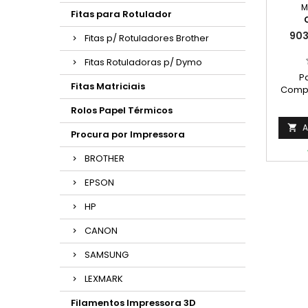
M
Fitas para Rotulador
903
Fitas p/ Rotuladores Brother
Fitas Rotuladoras p/ Dymo
Pa
Fitas Matriciais
Compa
Cor: Pr
Rolos Papel Térmicos
+ A
Médio*:
A

Procura por Impressora
825 
BROTHER
EPSON
HP
CANON
SAMSUNG
LEXMARK
Filamentos Impressora 3D