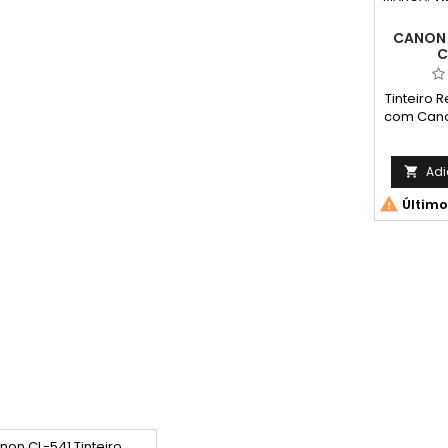
CANON 
C
Tinteiro 
com Cano
ESTE TI
NÍVEL D
COM INST
Adi

Capacida

Último
Médi