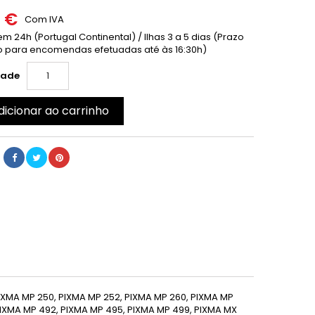
0 €
Com IVA
m 24h (Portugal Continental) / Ilhas 3 a 5 dias (Prazo
 para encomendas efetuadas até às 16:30h)
dade
dicionar ao carrinho
IXMA MP 250,
PIXMA MP 252,
PIXMA MP 260, PIXMA MP
IXMA MP 492,
PIXMA MP 495, PIXMA MP 499,
PIXMA MX