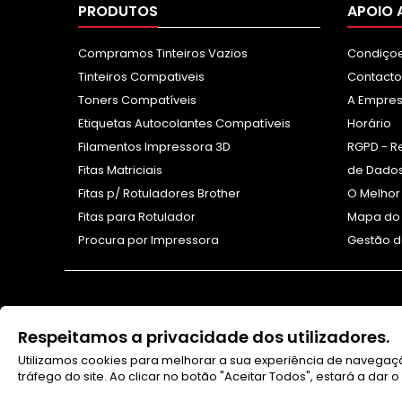
PRODUTOS
APOIO 
Compramos Tinteiros Vazios
Condiçoe
Tinteiros Compativeis
Contacto
Toners Compatíveis
A Empre
Etiquetas Autocolantes Compatíveis
Horário
Filamentos Impressora 3D
RGPD - R
Fitas Matriciais
de Dados
Fitas p/ Rotuladores Brother
O Melhor
Fitas para Rotulador
Mapa do 
Procura por Impressora
Gestão d
Respeitamos a privacidade dos utilizadores.
Utilizamos cookies para melhorar a sua experiência de navegaçã
tráfego do site. Ao clicar no botão "Aceitar Todos", estará a dar
WhatsApp