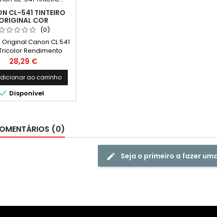
N CL-541 TINTEIRO
ORIGINAL COR
(0)
o Original Canon CL 541
 Tricolor Rendimento
 180 Páginas* *(Média
Preço
28,29 €
ase na norma ISO/IEC
 impressão contínua. O
dicionar ao carrinho
dimento real varia

Disponível
eravelmente com base
onteúdo das páginas
pressas e noutros
factores.)
OMENTÁRIOS (0)
Seja o primeiro a fazer um