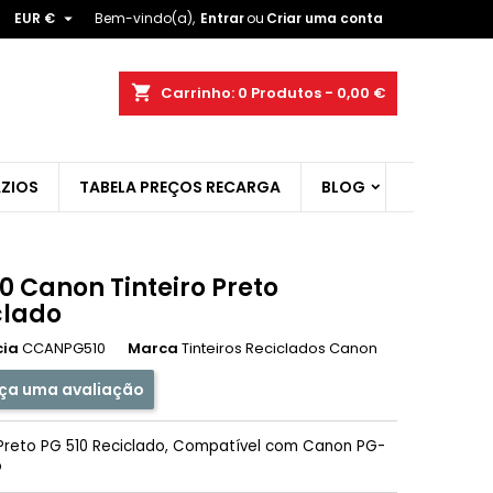

EUR €
Bem-vindo(a),
Entrar
ou
Criar uma conta
×
×
×
shopping_cart
Carrinho:
0
Produtos - 0,00 €
ist
ZIOS
TABELA PREÇOS RECARGA
BLOG
)
)
0 Canon Tinteiro Preto
clado
cia
CCANPG510
Marca
Tinteiros Reciclados Canon
ça uma avaliação
 Preto PG 510 Reciclado, Compatível com Canon PG-
o