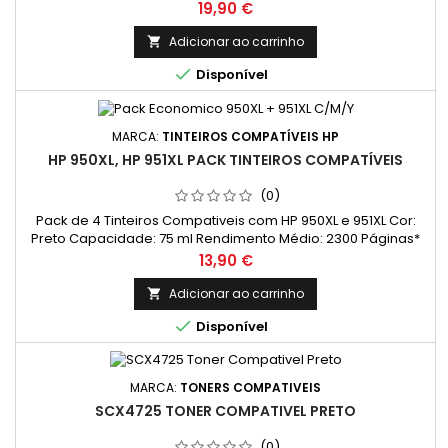
norma ISO/IEC 24711 e impressão contínua. O rendimento real
Preço
19,90 €
varia consideravelmente com base no conteúdo das
páginas impressas e noutros factores.)
Adicionar ao carrinho


Disponível
MARCA:
TINTEIROS COMPATÍVEIS HP
HP 950XL, HP 951XL PACK TINTEIROS COMPATÍVEIS
(0)
Pack de 4 Tinteiros Compativeis com HP 950XL e 951XL Cor:
Preto Capacidade: 75 ml Rendimento Médio: 2300 Páginas*
Cor: Cada Cor (Ciano, Magenta, Amarelo) Capacidade: 26
Preço
13,90 €
ml Rendimento Médio: 1500 Páginas*
Adicionar ao carrinho


Disponível
MARCA:
TONERS COMPATIVEIS
SCX4725 TONER COMPATIVEL PRETO
(0)