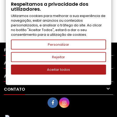
COMENTÁRIOS (0)
Respeitamos a privacidade dos
utilizadores.
Utilizamos cookies para melhorar a sua experiência de
Seja o primeiro a fazer uma avaliação
navegação, exibir anúncios ou conteúdos
personalizados, e analisar o tráfego do site. Ao clicar
no botão "Aceitar Todos", estará a dar o seu
consentimento para a utilização de cookies.
Personalizar

PRODUTOS
Rejeitar

APOIO AO CLIENTE
Aceitar todos

A SUA CONTA

CONTATO