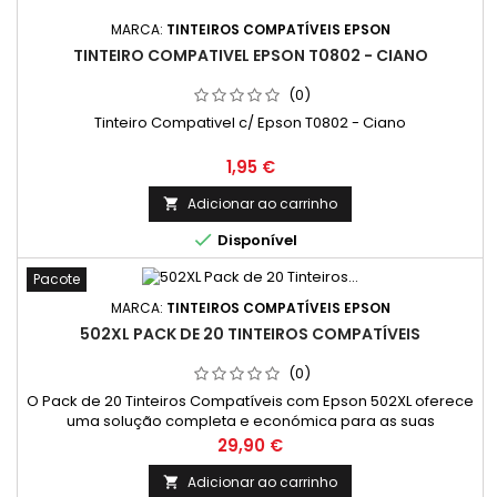
MARCA:
TINTEIROS COMPATÍVEIS EPSON
TINTEIRO COMPATIVEL EPSON T0802 - CIANO
(0)
Tinteiro Compativel c/ Epson T0802 - Ciano
Preço
1,95 €
Adicionar ao carrinho


Disponível
Pacote
MARCA:
TINTEIROS COMPATÍVEIS EPSON
502XL PACK DE 20 TINTEIROS COMPATÍVEIS
(0)
O Pack de 20 Tinteiros Compatíveis com Epson 502XL oferece
uma solução completa e económica para as suas
necessidades de impressão. Composto por 8 tinteiros
Preço
29,90 €
pretos, 4 cianos, 4 magentas e 4 amarelos, garante
impressões nítidas e vibrantes, seja para documentos em
Adicionar ao carrinho
