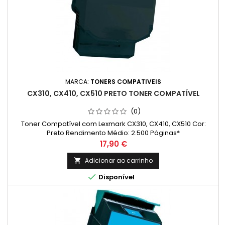
MARCA:
TONERS COMPATIVEIS
CX310, CX410, CX510 PRETO TONER COMPATÍVEL
(0)
Toner Compatível com Lexmark CX310, CX410, CX510 Cor:
Preto Rendimento Médio: 2.500 Páginas*
Preço
17,90 €
Adicionar ao carrinho


Disponível