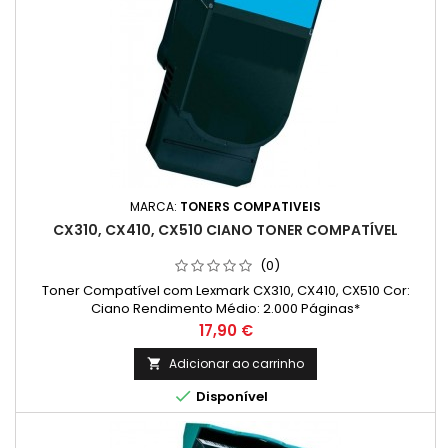
MARCA:
TONERS COMPATIVEIS
CX310, CX410, CX510 CIANO TONER COMPATÍVEL
(0)
Toner Compatível com Lexmark CX310, CX410, CX510 Cor:
Ciano Rendimento Médio: 2.000 Páginas*
Preço
17,90 €
Adicionar ao carrinho


Disponível