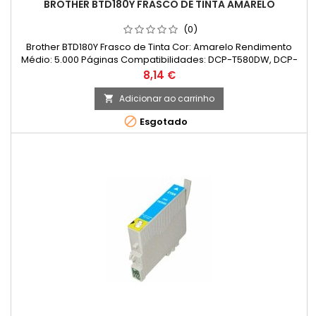
BROTHER BTD180Y FRASCO DE TINTA AMARELO
(0)
Brother BTD180Y Frasco de Tinta Cor: Amarelo Rendimento
Médio: 5.000 Páginas Compatibilidades: DCP-T580DW, DCP-
T583DW, DCP-T780DW
Preço
8,14 €
Adicionar ao carrinho


Esgotado