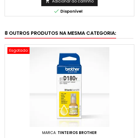
- Rendimento Médio: 2.000 Páginas*
Adicionar ao carrinho


Disponível
8 OUTROS PRODUTOS NA MESMA CATEGORIA:
Esgotado
MARCA:
TINTEIROS BROTHER