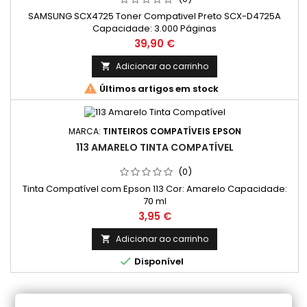
SAMSUNG SCX4725 Toner Compativel Preto SCX-D4725A
Capacidade: 3.000 Páginas
Preço
39,90 €
Adicionar ao carrinho


Últimos artigos em stock
MARCA:
TINTEIROS COMPATÍVEIS EPSON
113 AMARELO TINTA COMPATÍVEL
(0)
Tinta Compatível com Epson 113 Cor: Amarelo Capacidade:
70 ml
Preço
3,95 €
Adicionar ao carrinho


Disponível