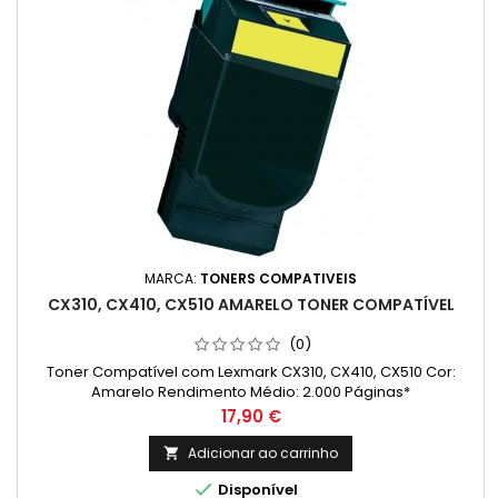
MARCA:
TONERS COMPATIVEIS
CX310, CX410, CX510 AMARELO TONER COMPATÍVEL
(0)
Toner Compatível com Lexmark CX310, CX410, CX510 Cor:
Amarelo Rendimento Médio: 2.000 Páginas*
Preço
17,90 €
Adicionar ao carrinho


Disponível