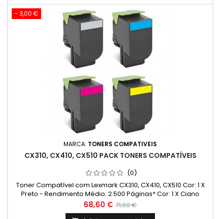
- 3,00 €
MARCA:
TONERS COMPATIVEIS
CX310, CX410, CX510 PACK TONERS COMPATÍVEIS
(0)
Toner Compatível com Lexmark CX310, CX410, CX510 Cor: 1 X
Preto - Rendimento Médio: 2.500 Páginas* Cor: 1 X Ciano
- Rendimento Médio: 2.000 Páginas* Cor: 1 X Magenta
Preço
Preço
68,60 €
71,60 €
- Rendimento Médio: 2.000 Páginas* Cor: 1 X Amarelo
normal