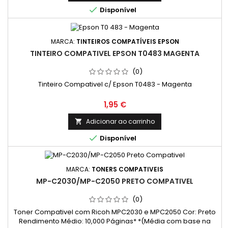
preto e branco ou a cores. Projetados para oferecer uma

Disponível
performance semelhante aos originais,...
MARCA:
TINTEIROS COMPATÍVEIS EPSON
TINTEIRO COMPATIVEL EPSON T0483 MAGENTA
(0)
Tinteiro Compativel c/ Epson T0483 - Magenta
Preço
1,95 €
Adicionar ao carrinho


Disponível
MARCA:
TONERS COMPATIVEIS
MP-C2030/MP-C2050 PRETO COMPATIVEL
(0)
Toner Compativel com Ricoh MPC2030 e MPC2050 Cor: Preto
Rendimento Médio: 10,000 Páginas* *(Média com base na