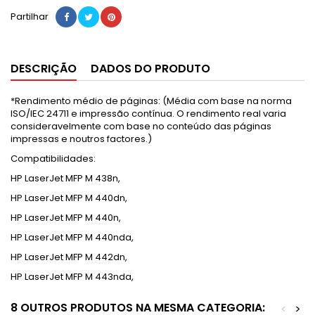
Partilhar
DESCRIÇÃO
DADOS DO PRODUTO
*Rendimento médio de páginas: (Média com base na norma
ISO/IEC 24711 e impressão contínua. O rendimento real varia
consideravelmente com base no conteúdo das páginas
impressas e noutros factores.)
Compatibilidades:
HP LaserJet MFP M 438n,
HP LaserJet MFP M 440dn,
HP LaserJet MFP M 440n,
HP LaserJet MFP M 440nda,
HP LaserJet MFP M 442dn,
HP LaserJet MFP M 443nda,
8 OUTROS PRODUTOS NA MESMA CATEGORIA:
<
>