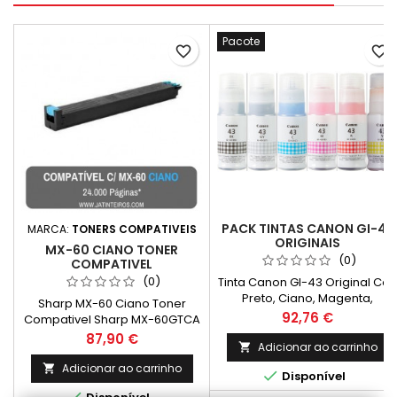
Pacote
favorite_border
favorite_border
PACK TINTAS CANON GI-43
MARCA:
TONERS COMPATIVEIS
ORIGINAIS
MX-60 CIANO TONER
(0)
COMPATIVEL
(0)
Tinta Canon GI-43 Original Cor:
Preto, Ciano, Magenta,
Sharp MX-60 Ciano Toner
Amarelo, Vermelho e Cinza
Preço
92,76 €
Compativel Sharp MX-60GTCA
Capacidade: 3800 Páginas*
Capacidade: 24.000 Páginas*
Preço
87,90 €
*Rendimento médio de
Adicionar ao carrinho

páginas: (Média com base na
Adicionar ao carrinho


Disponível
norma ISO/IEC 24711 e
impressão contínua. O