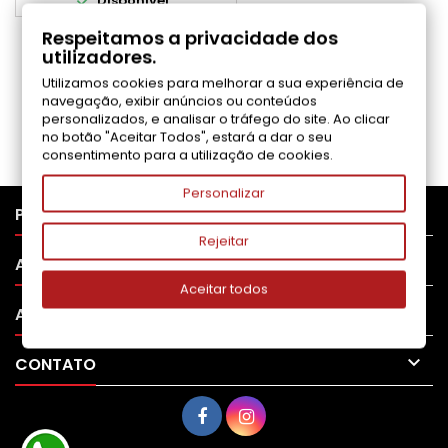

Disponível
rendimento real varia
consideravelmente com base
Respeitamos a privacidade dos
no conteúdo das páginas
utilizadores.
impressas e noutros factores.)
COMENTÁRIOS (0)
Utilizamos cookies para melhorar a sua experiência de
navegação, exibir anúncios ou conteúdos
personalizados, e analisar o tráfego do site. Ao clicar
Seja o primeiro a fazer uma avaliação
no botão "Aceitar Todos", estará a dar o seu
consentimento para a utilização de cookies.
Personalizar

PRODUTOS
Rejeitar

APOIO AO CLIENTE
Aceitar todos

A SUA CONTA

CONTATO