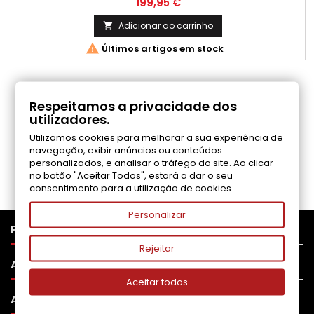
Preço
199,95 €
Adicionar ao carrinho


Últimos artigos em stock
COMENTÁRIOS (0)
Respeitamos a privacidade dos
utilizadores.
Utilizamos cookies para melhorar a sua experiência de
Seja o primeiro a fazer uma avaliação
navegação, exibir anúncios ou conteúdos
personalizados, e analisar o tráfego do site. Ao clicar
no botão "Aceitar Todos", estará a dar o seu
consentimento para a utilização de cookies.
Personalizar

PRODUTOS
Rejeitar

APOIO AO CLIENTE
Aceitar todos

A SUA CONTA