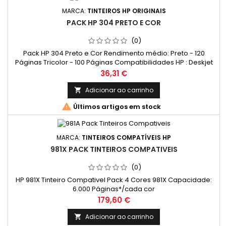
MARCA:
TINTEIROS HP ORIGINAIS
PACK HP 304 PRETO E COR
(0)
Pack HP 304 Preto e Cor Rendimento médio: Preto - 120
Páginas Tricolor - 100 Páginas Compatibilidades HP : Deskjet
2600; Deskjet 2620; Deskjet 2621; Deskjet 2622; Deskjet 2623;
Preço
36,31 €
Deskjet 2624; Deskjet 2630; Deskjet 2632; Deskjet 2633;
Deskjet 2634; Deskjet 2635; Deskjet 2652; Deskjet 2655;
Adicionar ao carrinho

Deskjet 3720; Deskjet 3720 Blue; Deskjet 3720 seagrass;

Últimos artigos em stock
Deskjet 3720...
MARCA:
TINTEIROS COMPATÍVEIS HP
981X PACK TINTEIROS COMPATIVEIS
(0)
HP 981X Tinteiro Compativel Pack 4 Cores 981X Capacidade:
6.000 Páginas*/cada cor
Preço
179,60 €
Adicionar ao carrinho
