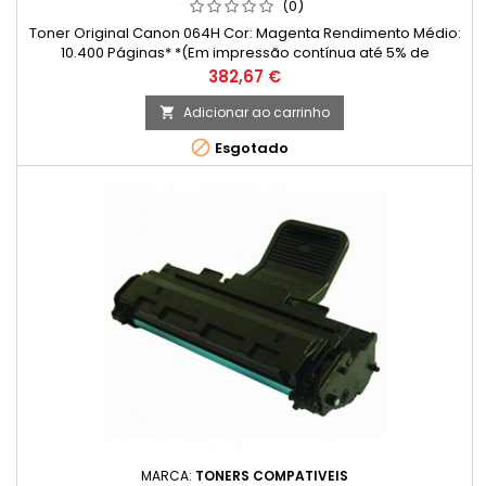
(0)
Toner Original Canon 064H Cor: Magenta Rendimento Médio:
10.400 Páginas* *(Em impressão contínua até 5% de
cobertura de uma Folha A4)
Preço
382,67 €
Adicionar ao carrinho


Esgotado
MARCA:
TONERS COMPATIVEIS