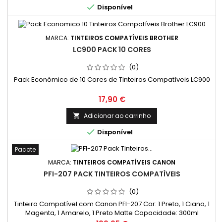

Disponível
MARCA:
TINTEIROS COMPATÍVEIS BROTHER
LC900 PACK 10 CORES
(0)
Pack Económico de 10 Cores de Tinteiros Compatíveis LC900
Preço
17,90 €
Adicionar ao carrinho


Disponível
Pacote
MARCA:
TINTEIROS COMPATÍVEIS CANON
PFI-207 PACK TINTEIROS COMPATÍVEIS
(0)
Tinteiro Compatível com Canon PFI-207 Cor: 1 Preto, 1 Ciano, 1
Magenta, 1 Amarelo, 1 Preto Matte Capacidade: 300ml