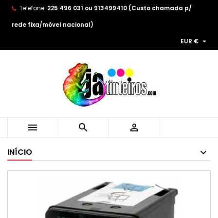
Telefone:
225 496 031 ou 913499410 (Custo chamada p/
×
×
×
As minhas listas de desejos
((title))
Entrar
rede fixa/móvel nacional)

EUR €
You need to be logged in to save products in your
((label))
wishlist.
add_circle_outline
Create new list
((cancelText))
((loginText))
((cancelText))
((createText))



INÍCIO