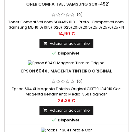
TONER COMPATIVEL SAMSUNG SCX-4521
(0)
Toner Compatível com SCX4521D3 - Preto Compativel com:
Samsung ML-1610/1615/1620/1625/2010/2015/2510/2570/2571N
Dell 1100 ; SCX-4321/4521/4521F/4521G/4521FG Xerox Phaser
Preço
14,90 €
3117/3124/Phaser 3125
Adicionar ao carrinho


Disponível
EPSON 604XL MAGENTA TINTEIRO ORIGINAL
(0)
Epson 604 XL Magenta Tinteiro Original C13T10H34010 Cor:
Magenta Rendimento Médio: 350 Páginas*
Preço
24,38 €
Adicionar ao carrinho


Disponível