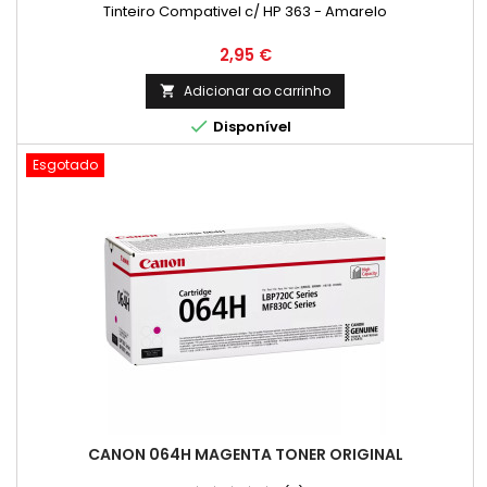
Tinteiro Compativel c/ HP 363 - Amarelo
Preço
2,95 €
Adicionar ao carrinho


Disponível
Esgotado
CANON 064H MAGENTA TONER ORIGINAL