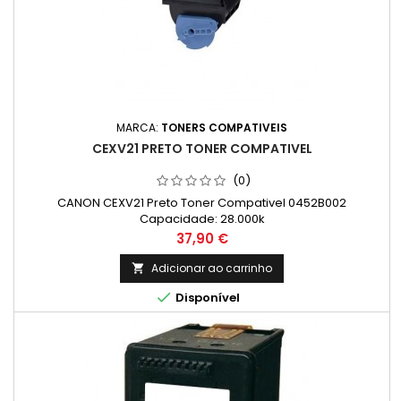
MARCA:
TONERS COMPATIVEIS
CEXV21 PRETO TONER COMPATIVEL
(0)
CANON CEXV21 Preto Toner Compativel 0452B002
Capacidade: 28.000k
Preço
37,90 €
Adicionar ao carrinho


Disponível