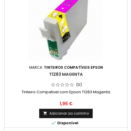
MARCA:
TINTEIROS COMPATÍVEIS EPSON
T1283 MAGENTA
(0)
Tinteiro Compativel com Epson T1283 Magenta
Preço
1,95 €
Adicionar ao carrinho


Disponível