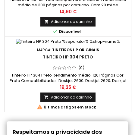
médio de 300 páginas por cartucho. Com 20 ml de
capacidade, este cartucho garante impressões nítidas e de
Preço
14,90 €
alta qualidade. Ideal para quem imprime documentos com
frequência, sem comprometer o orçamento. A instalação do
Adicionar ao carrinho

cartucho é simples e rápida, permitindo um uso sem

Disponível
complicações. Proporciona um...
MARCA:
TINTEIROS HP ORIGINAIS
TINTEIRO HP 304 PRETO
(0)
Tinteiro HP 304 Preto Rendimento médio: 120 Páginas Cor:
Preto Compatibilidades: Deskjet 2600; Deskjet 2620; Deskjet
2621; Deskjet 2622; Deskjet 2623; Deskjet 2624; Deskjet 2630;
Preço
19,25 €
Deskjet 2632; Deskjet 2633; Deskjet 2634; Deskjet 2635;
Deskjet 2652; Deskjet 2655; Deskjet 3720; Deskjet 3720 Blue;
Adicionar ao carrinho

Deskjet 3720 seagrass; Deskjet 3720 Series; Deskjet 3721;...

Últimos artigos em stock
COMENTÁRIOS (0)
Respeitamos a privacidade dos