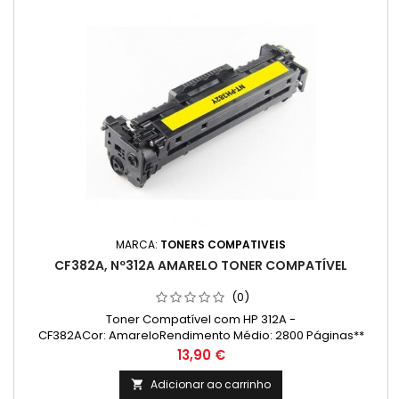
MARCA:
TONERS COMPATIVEIS
CF382A, Nº312A AMARELO TONER COMPATÍVEL
(0)
Toner Compatível com HP 312A -
CF382ACor: AmareloRendimento Médio: 2800 Páginas**
(Média com base na norma ISO/IEC 24711 e impressão
Preço
13,90 €
contínua. O rendimento real varia consideravelmente com
base no conteúdo das páginas impressas e noutros
Adicionar ao carrinho
