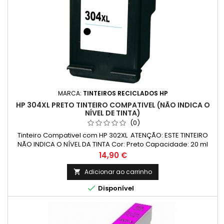
MARCA:
TINTEIROS RECICLADOS HP
HP 304XL PRETO TINTEIRO COMPATIVEL (NÃO INDICA O
NÍVEL DE TINTA)
(0)
Tinteiro Compativel com HP 302XL ATENÇÃO: ESTE TINTEIRO
NÃO INDICA O NÍVEL DA TINTA Cor: Preto Capacidade: 20 ml
Rendimento Médio: 300 Páginas* *(Média com base na
Preço
14,90 €
norma ISO/IEC 24711 e impressão contínua. O rendimento real
varia consideravelmente com base no conteúdo das
Adicionar ao carrinho

páginas impressas e noutros factores.)

Disponível