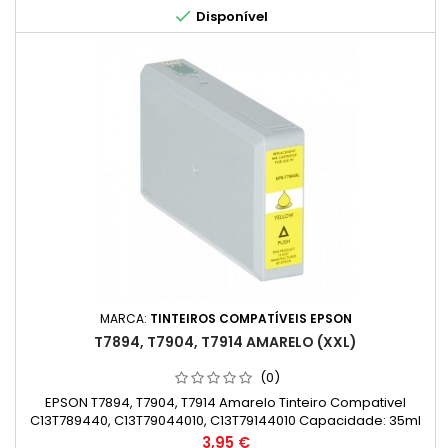
factores.)

Disponível
MARCA:
TINTEIROS COMPATÍVEIS EPSON
T7894, T7904, T7914 AMARELO (XXL)
(0)
EPSON T7894, T7904, T7914 Amarelo Tinteiro Compativel
C13T789440, C13T79044010, C13T79144010 Capacidade: 35ml
Preço
3,95 €