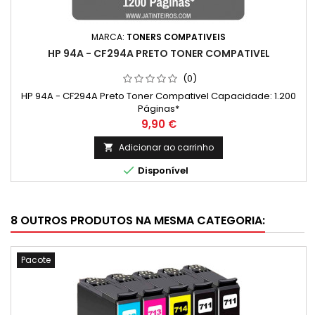
MARCA:
TONERS COMPATIVEIS
HP 94A - CF294A PRETO TONER COMPATIVEL
(0)
HP 94A - CF294A Preto Toner Compativel Capacidade: 1.200
Páginas*
Preço
9,90 €
Adicionar ao carrinho


Disponível
8 OUTROS PRODUTOS NA MESMA CATEGORIA:
Pacote