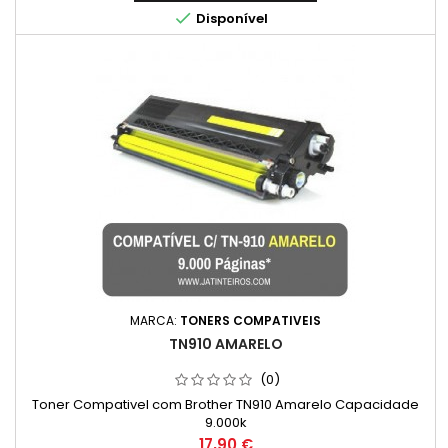
3055, LaserJet M 1005, LaserJet M 1005MFP, LaserJet M...

Disponível
MARCA:
TONERS COMPATIVEIS
TN910 AMARELO
(0)
Toner Compativel com Brother TN910 Amarelo Capacidade
9.000k
Preço
17,90 €