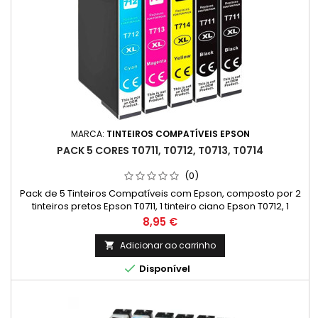
MARCA:
TINTEIROS COMPATÍVEIS EPSON
PACK 5 CORES T0711, T0712, T0713, T0714
(0)
Pack de 5 Tinteiros Compatíveis com Epson, composto por 2
tinteiros pretos Epson T0711, 1 tinteiro ciano Epson T0712, 1
tinteiro magenta Epson T0713 e 1 tinteiro amarelo Epson T0714.
Preço
8,95 €
Alta qualidade de impressão a um preço acessível.
Adicionar ao carrinho


Disponível