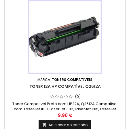
MARCA:
TONERS COMPATIVEIS
TONER 12A HP COMPATÍVEL Q2612A
(0)
Toner Compativel Preto com HP 12A, Q2612A Compativel
com: LaserJet 1010, LaserJet 1012, LaserJet 1015, LaserJet
1018, LaserJet 1020, LaserJet 1022, LaserJet 1022N, LaserJet
Preço
9,90 €
1022NW, LaserJet 1028, LaserJet 108S,E LaserJet 301,5 LaserJet
3020, LaserJet 3030, LaserJet 3050, LaserJet 3052, LaserJet
Adicionar ao carrinho
