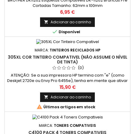
BROTHER DK11202 Etiquetas Compativeis DK-11202 Brancas Pré
Cortadas Tamanho: 62mm x 100mm
Preço
6,95 €
Adicionar ao carrinho


Disponível
MARCA:
TINTEIROS RECICLADOS HP
305XL COR TINTEIRO COMPATIVEL (NÃO ASSUME O NÍVEL
DE TINTA)
(0)
ATENÇÃO: Se a sua impressora HP termina com "e" (como
Deskjet 2720e ou Envy Pro 6455e), tenha em mente que ativar
o programa HP+ pode limitar o uso de tinteiros compatíveis e
Preço
15,90 €
reciclados. O HP+ oferece vantagens como impressão na
nuvem, mas requer apenas tinteiros originais e conexão à
Adicionar ao carrinho

Internet. Recomendação: Para utilizar tinteiros compatíveis

Últimos artigos em stock
ou...
MARCA:
TONERS COMPATIVEIS
C4100 PACK 4 TONERS COMPATIVEIS