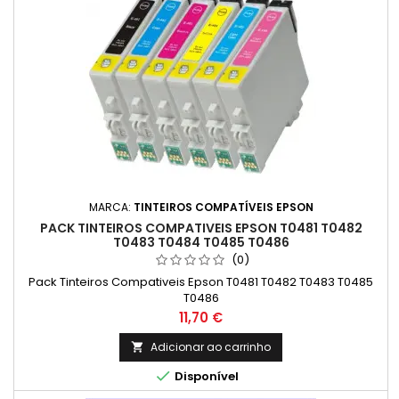
MARCA:
TINTEIROS COMPATÍVEIS EPSON
PACK TINTEIROS COMPATIVEIS EPSON T0481 T0482
T0483 T0484 T0485 T0486
(0)
Pack Tinteiros Compativeis Epson T0481 T0482 T0483 T0485
T0486
Preço
11,70 €
Adicionar ao carrinho


Disponível