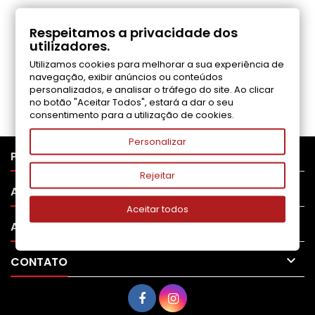
COMENTÁRIOS (0)
Respeitamos a privacidade dos
utilizadores.
Utilizamos cookies para melhorar a sua experiência de
Seja o primeiro a fazer uma avaliação
navegação, exibir anúncios ou conteúdos
personalizados, e analisar o tráfego do site. Ao clicar
no botão "Aceitar Todos", estará a dar o seu
consentimento para a utilização de cookies.
Personalizar

PRODUTOS
Rejeitar

APOIO AO CLIENTE
Aceitar todos

A SUA CONTA

CONTATO