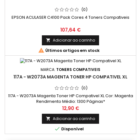
(0)
EPSON ACULASER C4100 Pack Cores 4 Toners Compativeis
Preço
107,64 €
Adicionar ao carrinho


Últimos artigos em stock
MARCA:
TONERS COMPATIVEIS
117A - W2073A MAGENTA TONER HP COMPATIVEL XL
(0)
117A - W2073A Magenta Toner HP Compativel XL Cor: Magenta
Rendimento Médio: 1300 Páginas*
Preço
12,90 €
Adicionar ao carrinho


Disponível