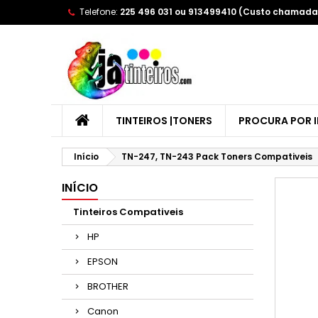
Telefone:
225 496 031 ou 913499410 (Custo chamada 
A
(
E
Yo
((l
TINTEIROS |TONERS
PROCURA POR 
Início
TN-247, TN-243 Pack Toners Compativeis
INÍCIO
Tinteiros Compativeis
HP
EPSON
BROTHER
Canon