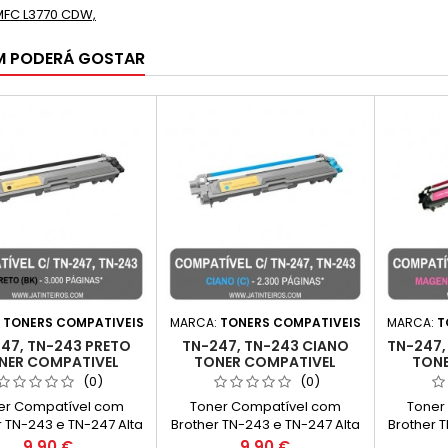
MFC L3770 CDW,
M PODERÁ GOSTAR
:
TONERS COMPATIVEIS
MARCA:
TONERS COMPATIVEIS
MARCA:
T
47, TN-243 PRETO
TN-247, TN-243 CIANO
TN-247,
NER COMPATIVEL
TONER COMPATIVEL
TONE
(0)
(0)
er Compatível com
Toner Compatível com
Toner
r TN-243 e TN-247 Alta
Brother TN-243 e TN-247 Alta
Brother 
acidade Cor: Preto
Capacidade Cor: Ciano
Capaci
Preço
Preço
9,90 €
9,90 €