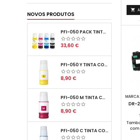
Rend
A

NOVOS PRODUTOS
PFI-050 PACK TINTAS COMPATIVEIS
Preço
33,60 €
PFI-050 Y TINTA COMPATÍVEL AMARELO
Preço
8,90 €
MARCA
PFI-050 M TINTA COMPATÍVEL MAGENTA
DR-2
Preço
8,90 €
Tambo
com 
PFI-050 C TINTA COMPATÍVEL CIANO
Cap
Rendi