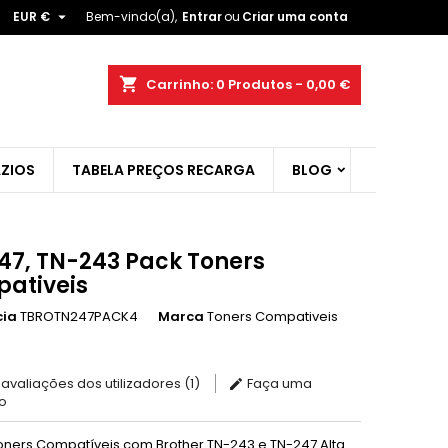

EUR €
Bem-vindo(a),
Entrar
ou
Criar uma conta
×
×
×
shopping_cart
Carrinho:
0
Produtos - 0,00 €
ist
ZIOS
TABELA PREÇOS RECARGA
BLOG
)
)
47, TN-243 Pack Toners
ativeis
cia
TBROTN247PACK4
Marca
Toners Compativeis
 avaliações dos utilizadores (1)
Faça uma
o
oners Compatíveis com Brother TN-243 e TN-247 Alta