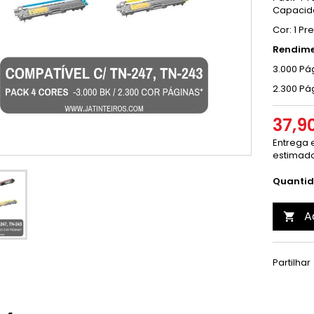
Capacid
Cor: 1 Pr
Rendime
3.000 Pág
2.300 Pá
37,9
Entrega e
estimado
Quanti
A

Partilhar