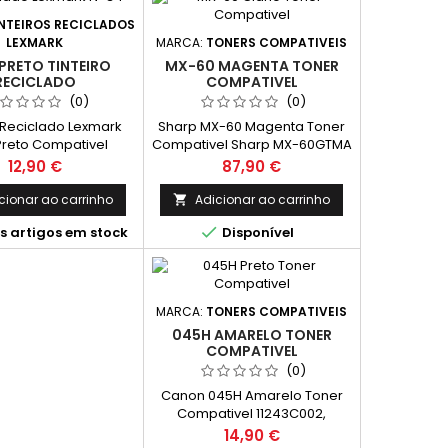
NTEIROS RECICLADOS
MARCA:
TONERS COMPATIVEIS
LEXMARK
MX-60 MAGENTA TONER
PRETO TINTEIRO
COMPATIVEL
RECICLADO
(0)
(0)
Sharp MX-60 Magenta Toner
o Reciclado Lexmark
Compativel Sharp MX-60GTMA
Preto Compativel
Capacidade: 24.000 Páginas*
18C0034E
Preço
Preço
87,90 €
12,90 €
Adicionar ao carrinho
cionar ao carrinho


Disponível
s artigos em stock
MARCA:
TONERS COMPATIVEIS
045H AMARELO TONER
COMPATIVEL
(0)
Canon 045H Amarelo Toner
Compativel 11243C002,
1239C002 Capacidade: 2.200
Preço
14,90 €