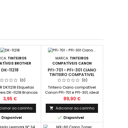
RCA:
TINTEIROS
MARCA:
TINTEIROS
TÍVEIS BROTHER
COMPATÍVEIS CANON
DK-11218
PFI-701 - PFI-301 CIANO
TINTEIRO COMPATIVEL
(0)
(0)
 DK11218 Etiquetas
Tinteiro Ciano compatível
is DK-11218 Brancas
Canon PFI-701 e PFI-301, ideal
ortadas Tamanho:
para impressões vibrantes e
Preço
Preço
3,95 €
89,90 €
4mm x 24mm
de alta durabilidade. Cor:
Ciano Capacidade: 700ml
cionar ao carrinho
Adicionar ao carrinho



Disponível
Disponível