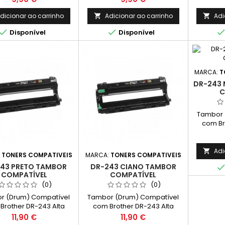
imento Médio: 3,000
Rendimento Médio: 2,300
Rendim
Páginas*
Páginas*
dicionar ao carrinho
Adicionar ao carrinho
Adi




Disponível
Disponível
MARCA:
T
DR-243
C
Tambor 
com Br
Capaci
Rendime
Adi

:
TONERS COMPATIVEIS
MARCA:
TONERS COMPATIVEIS
43 PRETO TAMBOR
DR-243 CIANO TAMBOR
COMPATÍVEL
COMPATÍVEL
(0)
(0)
r (Drum) Compatível
Tambor (Drum) Compatível
Brother DR-243 Alta
com Brother DR-243 Alta
acidade Cor: Preto
Capacidade Cor: Ciano
Preço
Preço
11,90 €
11,90 €
mento Médio: 18,000
Rendimento Médio: 18,000