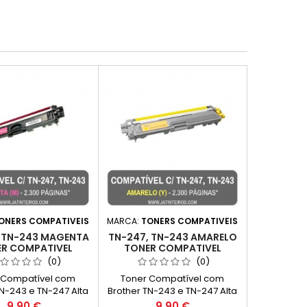
ONERS COMPATIVEIS
MARCA:
TONERS COMPATIVEIS
 TN-243 MAGENTA
TN-247, TN-243 AMARELO
R COMPATIVEL
TONER COMPATIVEL
(0)
(0)
 Compatível com
Toner Compatível com
TN-243 e TN-247 Alta
Brother TN-243 e TN-247 Alta
dade Cor: Magenta
Capacidade Cor: Amarelo
Preço
Preço
9,90 €
9,90 €