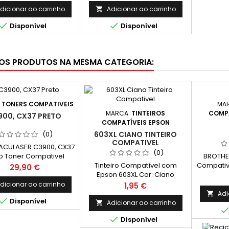
Páginas*
Páginas*
dicionar ao carrinho
Adicionar ao carrinho



Disponível
Disponível
OS PRODUTOS NA MESMA CATEGORIA:
:
TONERS COMPATIVEIS
MA
MARCA:
TINTEIROS
COMPA
900, CX37 PRETO
COMPATÍVEIS EPSON
603XL CIANO TINTEIRO
(0)
COMPATIVEL
ACULASER C3900, CX37
(0)
o Toner Compativel
BROTHER
Tinteiro Compatível com
050593 Capacidade.
Compative
Preço
29,90 €
Epson 603XL Cor: Ciano
6.000k
Pré-C
Rendimento Médio: 350
2
Preço
dicionar ao carrinho
1,95 €
Páginas* *(Média com base
Adi


Disponível
na norma ISO/IEC 24711 e
Adicionar ao carrinho

impressão contínua. O

Disponível
rendimento real varia