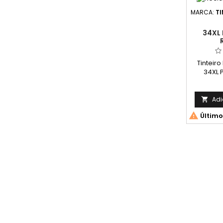
consideravelmente com base
no conteúdo das páginas
MARCA:
TI
impressas e noutros
factores.)
34XL 
Tinteir
34XL 
Adi


Último