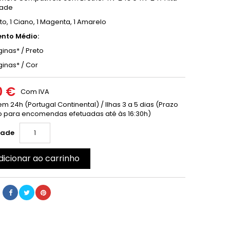
ade
eto, 1 Ciano, 1 Magenta, 1 Amarelo
nto Médio:
inas* / Preto
ginas* / Cor
0 €
Com IVA
m 24h (Portugal Continental) / Ilhas 3 a 5 dias (Prazo
 para encomendas efetuadas até às 16:30h)
dade
dicionar ao carrinho