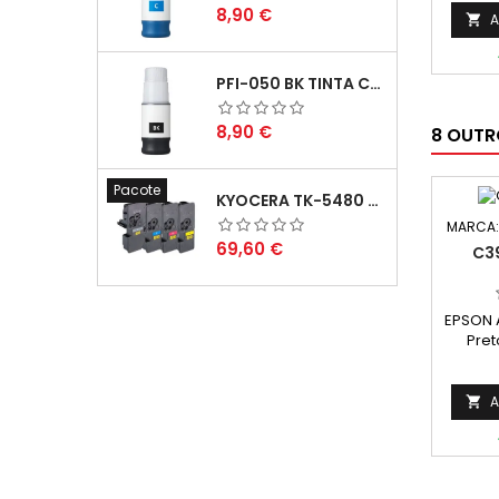
Preço
8,90 €
A

PFI-050 BK TINTA COMPATÍVEL PRETA
Preço
8,90 €
8 OUTR
Pacote
KYOCERA TK-5480 PACK TONERS COMPATÍVEIS
MARCA
Preço
69,60 €
C3
EPSON 
Pret
C13S
A
