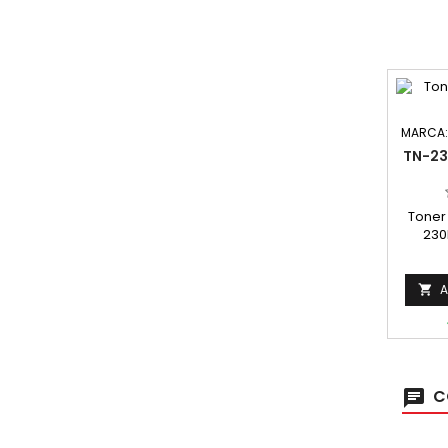
MARCA
TN-23
Toner
230
Capa
A

C