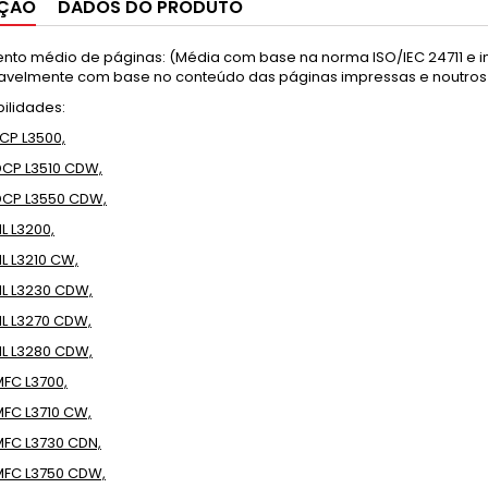
IÇÃO
DADOS DO PRODUTO
nto médio de páginas: (Média com base na norma ISO/IEC 24711 e i
avelmente com base no conteúdo das páginas impressas e noutros 
ilidades:
CP L3500,
DCP L3510 CDW,
DCP L3550 CDW,
L L3200,
L L3210 CW,
HL L3230 CDW,
HL L3270 CDW,
HL L3280 CDW,
MFC L3700,
MFC L3710 CW,
MFC L3730 CDN,
MFC L3750 CDW,