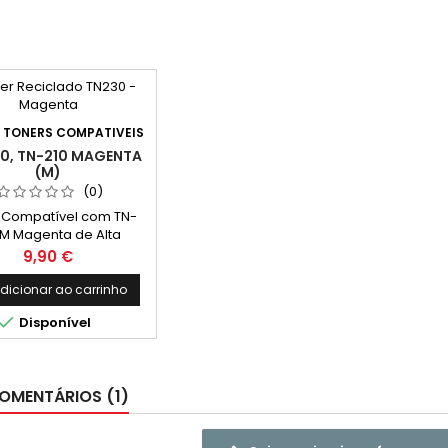
:
TONERS COMPATIVEIS
0, TN-210 MAGENTA
(M)
(0)
 Compatível com TN-
M Magenta de Alta
cidade Capacidade:
Preço
9,90 €
1.400k
dicionar ao carrinho

Disponível
OMENTÁRIOS (1)