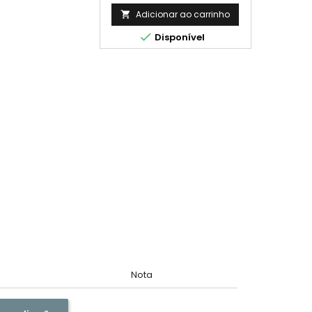
Pág.
Adicionar ao carrinho


Disponível
Nota