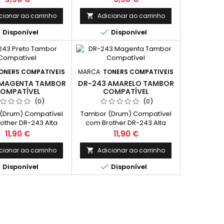
ento Médio: 2,300
Rendimento Médio: 2,300
Páginas*
Páginas*
cionar ao carrinho
Adicionar ao carrinho



Disponível
Disponível
ONERS COMPATIVEIS
MARCA:
TONERS COMPATIVEIS
 MAGENTA TAMBOR
DR-243 AMARELO TAMBOR
OMPATÍVEL
COMPATÍVEL
(0)
(0)
(Drum) Compatível
Tambor (Drum) Compatível
other DR-243 Alta
com Brother DR-243 Alta
dade Cor: Magenta
Capacidade Cor: Amarelo
Preço
Preço
11,90 €
11,90 €
nto Médio: 18,000
Rendimento Médio: 18,000
Páginas*
Páginas*
cionar ao carrinho
Adicionar ao carrinho



Disponível
Disponível