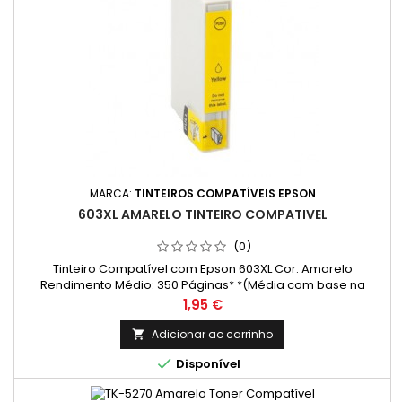
MARCA:
TINTEIROS COMPATÍVEIS EPSON
603XL AMARELO TINTEIRO COMPATIVEL
(0)
Tinteiro Compatível com Epson 603XL Cor: Amarelo
Rendimento Médio: 350 Páginas* *(Média com base na
norma ISO/IEC 24711 e impressão contínua. O rendimento real
Preço
1,95 €
varia consideravelmente com base no conteúdo das
páginas impressas e noutros factores.)
Adicionar ao carrinho


Disponível