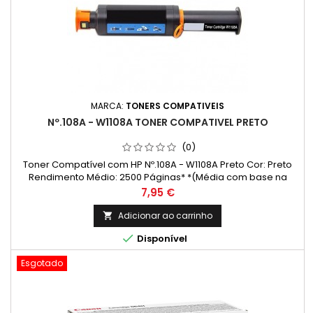
MARCA:
TONERS COMPATIVEIS
Nº.108A - W1108A TONER COMPATIVEL PRETO
(0)
Toner Compatível com HP Nº.108A - W1108A Preto Cor: Preto
Rendimento Médio: 2500 Páginas* *(Média com base na
norma ISO/IEC 24711 e impressão contínua. O rendimento real
Preço
7,95 €
varia consideravelmente com base no conteúdo das
páginas impressas e noutros factores.)
Adicionar ao carrinho


Disponível
Esgotado