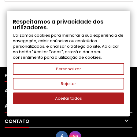
COMENTÁRIOS (0)
Respeitamos a privacidade dos
utilizadores.
Utilizamos cookies para melhorar a sua experiência de
Seja o primeiro a fazer uma avaliação
navegação, exibir anúncios ou conteúdos
personalizados, e analisar o tráfego do site. Ao clicar
no botão "Aceitar Todos", estará a dar o seu
consentimento para a utilização de cookies.
Personalizar

PRODUTOS
Rejeitar

APOIO AO CLIENTE
Aceitar todos

A SUA CONTA

CONTATO