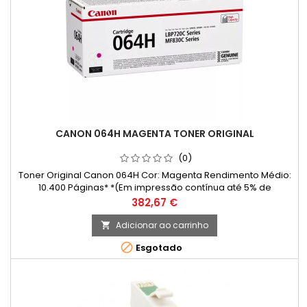
CANON 064H MAGENTA TONER ORIGINAL
(0)
Toner Original Canon 064H Cor: Magenta Rendimento Médio:
10.400 Páginas* *(Em impressão contínua até 5% de
cobertura de uma Folha A4)
Preço
382,67 €
Adicionar ao carrinho


Esgotado