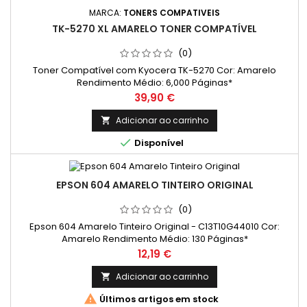
MARCA:
TONERS COMPATIVEIS
TK-5270 XL AMARELO TONER COMPATÍVEL
(0)
Toner Compatível com Kyocera TK-5270 Cor: Amarelo
Rendimento Médio: 6,000 Páginas*
Preço
39,90 €
Adicionar ao carrinho


Disponível
EPSON 604 AMARELO TINTEIRO ORIGINAL
(0)
Epson 604 Amarelo Tinteiro Original - C13T10G44010 Cor:
Amarelo Rendimento Médio: 130 Páginas*
Preço
12,19 €
Adicionar ao carrinho


Últimos artigos em stock