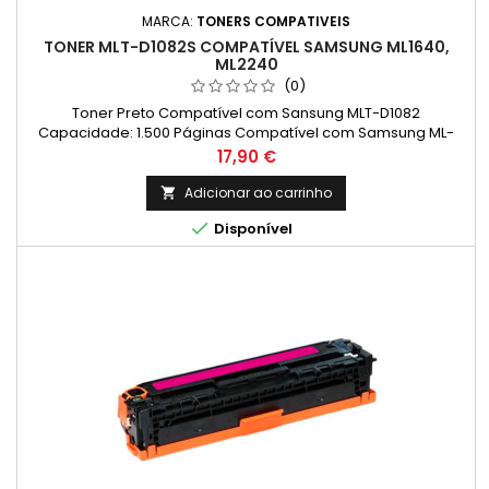
MARCA:
TONERS COMPATIVEIS
TONER MLT-D1082S COMPATÍVEL SAMSUNG ML1640,
ML2240
(0)
Toner Preto Compatível com Sansung MLT-D1082
Capacidade: 1.500 Páginas Compatível com Samsung ML-
1640, ML-1641, ML-2240, ML-2241
Preço
17,90 €
Adicionar ao carrinho


Disponível