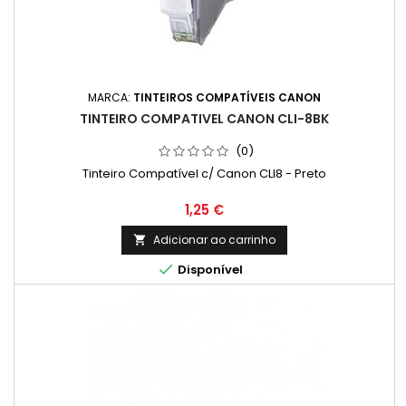
MARCA:
TINTEIROS COMPATÍVEIS CANON
TINTEIRO COMPATIVEL CANON CLI-8BK
(0)
Tinteiro Compatível c/ Canon CLI8 - Preto
Preço
1,25 €
Adicionar ao carrinho


Disponível