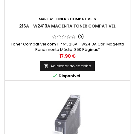
MARCA:
TONERS COMPATIVEIS
216A - W2413A MAGENTA TONER COMPATIVEL
(0)
Toner Compatível com HP Nº. 216A - W2413A Cor: Magenta
Rendimento Médio: 850 Páginas*
Preço
17,90 €
Adicionar ao carrinho


Disponível