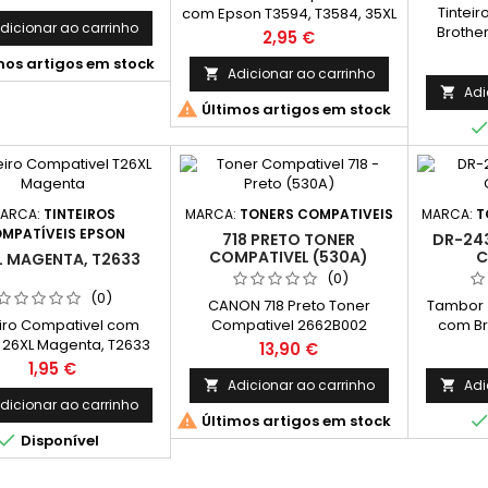
a até 5% de cobertura
Tintei
com Epson T3594, T3584, 35XL
e uma Folha A4)
dicionar ao carrinho
Brothe
Amarelo C13T35944010,
Preço
2,95 €
Rendi
C13T35844010 Capacidade:
mos artigos em stock
Páginas*
1.900k
Adicionar ao carrinho

de págin
Adi


Últimos artigos em stock
na nor
impre
rendi
consider
no con
impr
ARCA:
TINTEIROS
MARCA:
TONERS COMPATIVEIS
MARCA:
T
MPATÍVEIS EPSON
718 PRETO TONER
DR-24
COMPATIVEL (530A)
C
L MAGENTA, T2633
(0)
(0)
CANON 718 Preto Toner
Tambor 
eiro Compativel com
Compativel 2662B002
com Br
 26XL Magenta, T2633
Capacidade: 4.400k
Capac
Preço
13,90 €
Rendime
Preço
1,95 €
Adicionar ao carrinho
Adi


dicionar ao carrinho

Últimos artigos em stock

Disponível