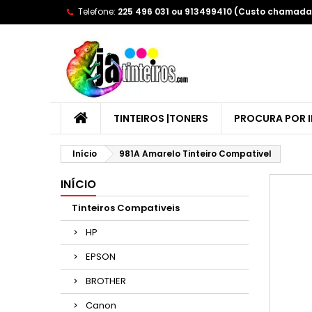
Telefone:
225 496 031 ou 913499410 (Custo chamada 
A
(
E
Yo
((l
TINTEIROS |TONERS
PROCURA POR 
Início
981A Amarelo Tinteiro Compativel
INÍCIO
Tinteiros Compativeis
HP
EPSON
BROTHER
Canon