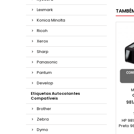
Lexmark
TAMBÉ
Konica Minolta
Ricoh
Xerox
Sharp
Panasonic
Pantum
Develop
M
Etiquetas Autocolantes
Compatíveis
981
Brother
Zebra
HP 981
Preto 9
Dymo