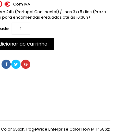
0 €
Com IVA
m 24h (Portugal Continental) / Ilhas 3 a 5 dias (Prazo
 para encomendas efetuadas até às 16:30h)
dade
dicionar ao carrinho
Color 556xh; PageWide Enterprise Color Flow MFP 586z;