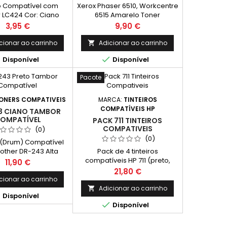
ro Compatível com
Xerox Phaser 6510, Workcentre
r LC424 Cor: Ciano
6515 Amarelo Toner
mento Médio: 750
Compativel 106R03692,
Preço
Preço
3,95 €
9,90 €
 *Rendimento médio
106R03479, 106R03475
as: (Média com base
Capacidade: 4.300 Pág.
cionar ao carrinho
Adicionar ao carrinho

ma ISO/IEC 24711 e


Disponível
Disponível
ssão contínua. O
mento real varia
Pacote
avelmente com base
teúdo das páginas
essas e noutros
ONERS COMPATIVEIS
MARCA:
TINTEIROS
factores.)
COMPATÍVEIS HP
3 CIANO TAMBOR
OMPATÍVEL
PACK 711 TINTEIROS
COMPATIVEIS
(0)
(0)
(Drum) Compatível
other DR-243 Alta
Pack de 4 tinteiros
idade Cor: Ciano
compatíveis HP 711 (preto,
Preço
11,90 €
nto Médio: 18,000
ciano, magenta e amarelo).
Preço
21,80 €
Páginas*
Qualidade profissional e
cionar ao carrinho
economia para impressoras
Adicionar ao carrinho


Disponível
HP DesignJet. Capacidade:

Disponível
Preto: 73ml Cada cor: 26ml