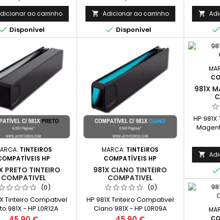
dicionar ao carrinho
Adicionar ao carrinho
Adi




Disponível
Disponível
MA
CO
981X M
C
HP 981X 
Magent
Capacida
ARCA:
TINTEIROS
MARCA:
TINTEIROS
Adi

COMPATÍVEIS HP
COMPATÍVEIS HP
X PRETO TINTEIRO
981X CIANO TINTEIRO
COMPATIVEL
COMPATIVEL
(0)
(0)
X Tinteiro Compativel
HP 981X Tinteiro Compativel
to 981X - HP L0R12A
Ciano 981X - HP L0R09A
MA
dade: 6.000 Páginas*
Capacidade: 6.000 Páginas*
Preço
Preço
45,90 €
45,90 €
CO