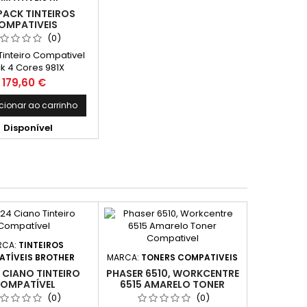
PACK TINTEIROS
OMPATIVEIS
(0)
Tinteiro Compativel
k 4 Cores 981X
acidade: 6.000
Preço
179,60 €
inas*/cada cor
cionar ao carrinho

Disponível
RCA:
TINTEIROS
TÍVEIS BROTHER
MARCA:
TONERS COMPATIVEIS
 CIANO TINTEIRO
PHASER 6510, WORKCENTRE
OMPATÍVEL
6515 AMARELO TONER
COMPATIVEL
(0)
(0)