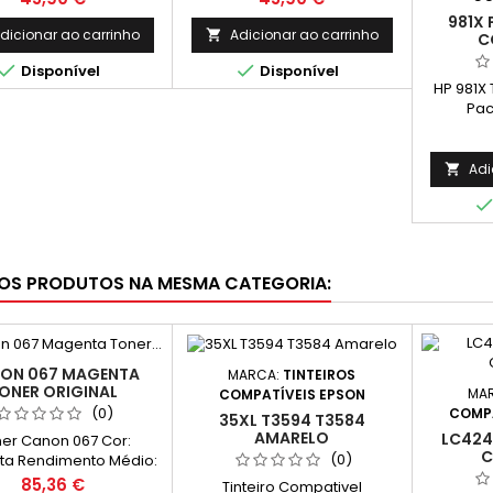
981X 
dicionar ao carrinho
Adicionar ao carrinho

C


Disponível
Disponível
HP 981X 
Pac
Cap
Pág
Adi

OS PRODUTOS NA MESMA CATEGORIA:
ON 067 MAGENTA
MARCA:
TINTEIROS
ONER ORIGINAL
MA
COMPATÍVEIS EPSON
(0)
COMPA
35XL T3594 T3584
AMARELO
LC424
er Canon 067 Cor:
C
(0)
a Rendimento Médio:
ginas* *(Em impressão
Preço
85,36 €
Tinteiro Compativel