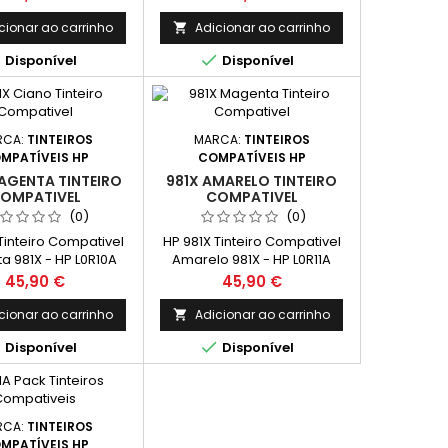
Páginas*/cada cor
cionar ao carrinho
Adicionar ao carrinho



Disponível
Disponível
RCA:
TINTEIROS
MARCA:
TINTEIROS
MPATÍVEIS HP
COMPATÍVEIS HP
AGENTA TINTEIRO
981X AMARELO TINTEIRO
OMPATIVEL
COMPATIVEL
(0)
(0)
Tinteiro Compativel
HP 981X Tinteiro Compativel
a 981X - HP L0R10A
Amarelo 981X - HP L0R11A
de: 6.000 Páginas*
Capacidade: 6.000 Páginas*
Preço
Preço
45,90 €
45,90 €
cionar ao carrinho
Adicionar ao carrinho



Disponível
Disponível
RCA:
TINTEIROS
MPATÍVEIS HP