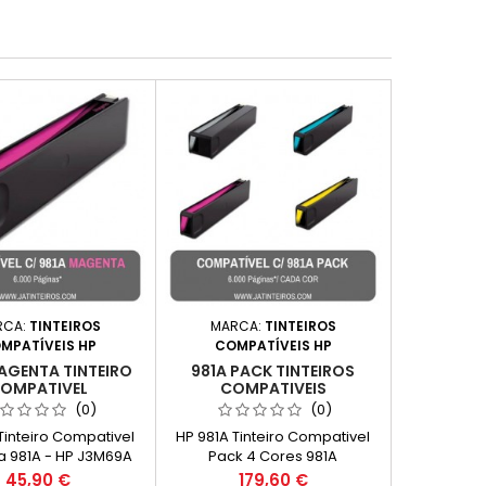
RCA:
TINTEIROS
MARCA:
TINTEIROS
MPATÍVEIS HP
COMPATÍVEIS HP
AGENTA TINTEIRO
981A PACK TINTEIROS
OMPATIVEL
COMPATIVEIS
(0)
(0)
Tinteiro Compativel
HP 981A Tinteiro Compativel
 981A - HP J3M69A
Pack 4 Cores 981A
de: 6.000 Páginas*
Capacidade: 6.000
Preço
Preço
45,90 €
179,60 €