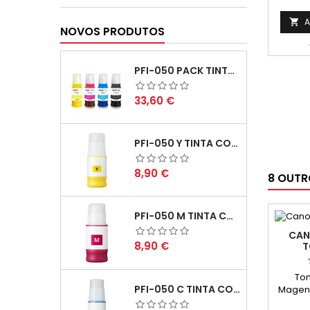
A

NOVOS PRODUTOS
PFI-050 PACK TINTAS COMPATIVEIS
Preço
33,60 €
PFI-050 Y TINTA COMPATÍVEL AMARELO
Preço
8,90 €
8 OUTR
PFI-050 M TINTA COMPATÍVEL MAGENTA
CAN
Preço
8,90 €
T
Ton
PFI-050 C TINTA COMPATÍVEL CIANO
Magent
1250 Pá