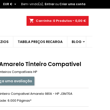

EUR €
Bem-vindo(a),
Entrar
ou
Criar uma conta
×
×
×
shopping_cart
Carrinho:
0
Produtos - 0,00 €
ist
ZIOS
TABELA PREÇOS RECARGA
BLOG
)
)
 Amarelo Tinteiro Compativel
inteiros Compatíveis HP
ça uma avaliação
Tinteiro Compativel Amarelo 981A - HP J3M70A
de: 6.000 Páginas*