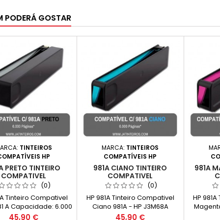
M PODERÁ GOSTAR
ARCA:
TINTEIROS
MARCA:
TINTEIROS
MA
COMPATÍVEIS HP
COMPATÍVEIS HP
CO
A PRETO TINTEIRO
981A CIANO TINTEIRO
981A M
COMPATIVEL
COMPATIVEL
C
(0)
(0)
A Tinteiro Compativel
HP 981A Tinteiro Compativel
HP 981A 
81 A Capacidade: 6.000
Ciano 981A - HP J3M68A
Magenta
Páginas*
Capacidade: 6.000 Páginas*
Capacida
Preço
Preço
45,90 €
45,90 €