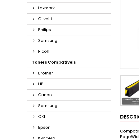
Lexmark
Olivetti
Philips
Samsung
Ricoh
Toners Compatíveis
Brother
HP
Canon
Samsung
DESCR
OKI
Epson
Compatib
PageWide
Kyocera