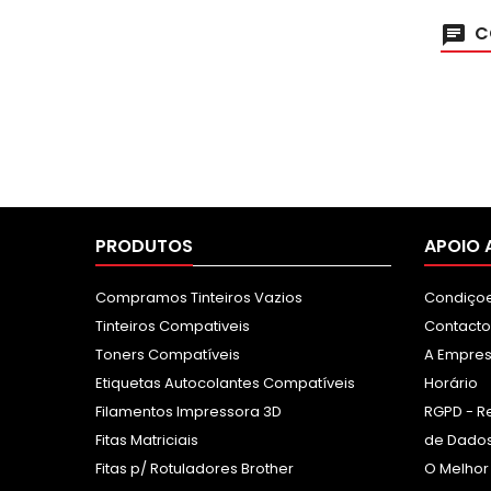
C
PRODUTOS
APOIO 
Compramos Tinteiros Vazios
Condiçoe
Tinteiros Compativeis
Contacto
Toners Compatíveis
A Empre
Etiquetas Autocolantes Compatíveis
Horário
Filamentos Impressora 3D
RGPD - R
Fitas Matriciais
de Dados
Fitas p/ Rotuladores Brother
O Melhor