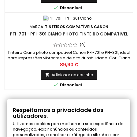

Disponível
MARCA:
TINTEIROS COMPATÍVEIS CANON
PFI-701 - PFI-301 CIANO PHOTO TINTEIRO COMPATIVEL
(0)
Tinteiro Ciano photo compatível Canon PFI-701 e PFI-301, ideal
para impressões vibrantes e de alta durabilidade. Cor: Ciano
Photo Capacidade: 700ml
Preço
89,90 €
Adicionar ao carrinho


Disponível
COMENTÁRIOS (0)
Respeitamos a privacidade dos
utilizadores.
Utilizamos cookies para melhorar a sua experiência de
Seja o primeiro a fazer uma avaliação
navegação, exibir anúncios ou conteúdos
personalizados, e analisar o tráfego do site. Ao clicar