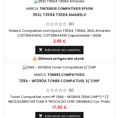
MARCA:
TINTEIROS COMPATÍVEIS EPSON
35XL T3594 T3584 AMARELO
(0)
Tinteiro Compativel com Epson T3594, T3584, 35XL Amarelo
C13T35944010, C13T35844010 Capacidade: 1.900k
Preço
2,95 €
Adicionar ao carrinho


Últimos artigos em stock
MARCA:
TONERS COMPATIVEIS
139A - W1390A TONER COMPATÍVEL S/ CHIP
(0)
Toner Compatível com HP 139A - W1390A (SEM CHIP*) * ( É
NECESSÁRIO EFETUAR A TROCA DO CHIP ORIGINAL) Cor: Preto
Rendimento Médio: 1.500 Páginas*
Preço
17,90 €
Adicionar ao carrinho
