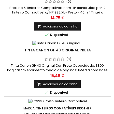
(0)
Pack de 5 Tinteiros Compatíveis com HP constituído por: 2
Tinteiro Compatível c/ HP 932 XL - Preto - 40ml 1 Tinteiro
Compatível c/ HP 933 XL - Ciano - 14ml 1 Tinteiro Compatível
Preço
14,75 €
c/ HP 933 XL - Magenta - 14ml 1 Tinteiro Compatível c/ HP 933
XL - Amarelo - 14ml Este pack inclui 2 tinteiros compatíveis HP
Adicionar ao carrinho

932 XL em preto e 1 de cada cor HP 933 XL em ciano,...

Disponível
TINTA CANON GI-43 ORIGINAL PRETA
(0)
Tinta Canon GI-43 Original Cor: Preto Capacidade: 3800
Páginas* *Rendimento médio de páginas: (Média com base
na norma ISO/IEC 24711 e impressão contínua. O rendimento
Preço
15,46 €
real varia consideravelmente com base no conteúdo das
páginas impressas e noutros factores.)
Adicionar ao carrinho


Disponível
MARCA:
TINTEIROS COMPATÍVEIS BROTHER