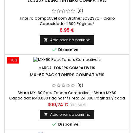
LC3237 CIANO TINTEIRO COMPATIVEL
(0)
Tinteiro Compativel com Brother LC3237C - Ciano
Capacidade: 1.500 Páginas*
Preço
6,95 €
Adicionar ao carrinho


Disponível
-10%
MARCA:
TONERS COMPATIVEIS
MX-60 PACK TONERS COMPATIVEIS
(0)
Sharp MX-60 Pack Toners Compativeis Sharp MX60
Capacidade:40.000 Páginas*/ Preto 24.000 Páginas*/ cada
cor
Preço
Preço
300,24 €
333,60 €
normal
Adicionar ao carrinho


Disponível