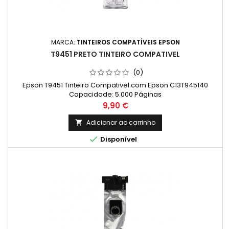
MARCA:
TINTEIROS COMPATÍVEIS EPSON
T9451 PRETO TINTEIRO COMPATIVEL
(0)
Epson T9451 Tinteiro Compativel com Epson C13T945140
Capacidade: 5.000 Páginas
Preço
9,90 €
Adicionar ao carrinho


Disponível