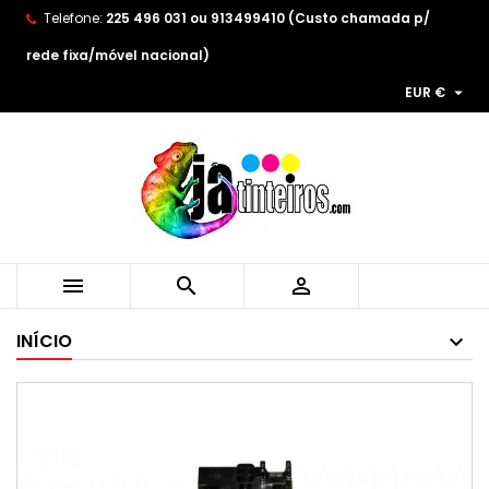
Telefone:
225 496 031 ou 913499410 (Custo chamada p/
×
×
×
As minhas listas de desejos
((title))
Entrar
rede fixa/móvel nacional)

EUR €
You need to be logged in to save products in your
((label))
wishlist.
add_circle_outline
Create new list
((cancelText))
((loginText))
((cancelText))
((createText))



INÍCIO