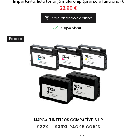
Importante: Este toner já inclui chip (pronto a funcionar).
Rendimento Médio: 7600 Páginas* *(Média com base na
Preço
22,90 €
norma ISO/IEC 24711 e impressão contínua. O rendimento real
varia consideravelmente com base no conteúdo das
Adicionar ao carrinho

páginas impressas e noutros factores.)

Disponível
Pacote
MARCA:
TINTEIROS COMPATÍVEIS HP
932XL + 933XL PACK 5 CORES