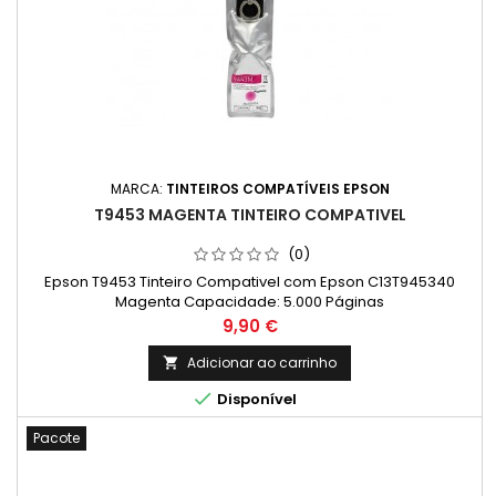
MARCA:
TINTEIROS COMPATÍVEIS EPSON
T9453 MAGENTA TINTEIRO COMPATIVEL
(0)
Epson T9453 Tinteiro Compativel com Epson C13T945340
Magenta Capacidade: 5.000 Páginas
Preço
9,90 €
Adicionar ao carrinho


Disponível
Pacote