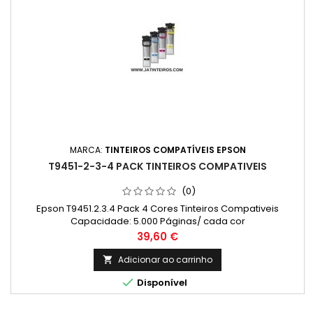
MARCA:
TINTEIROS COMPATÍVEIS EPSON
T9451-2-3-4 PACK TINTEIROS COMPATIVEIS
(0)
Epson T9451.2.3.4 Pack 4 Cores Tinteiros Compativeis
Capacidade: 5.000 Páginas/ cada cor
Preço
39,60 €
Adicionar ao carrinho


Disponível