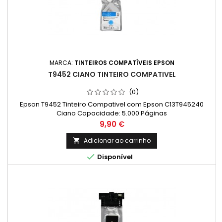
MARCA:
TINTEIROS COMPATÍVEIS EPSON
T9452 CIANO TINTEIRO COMPATIVEL
(0)
Epson T9452 Tinteiro Compativel com Epson C13T945240
Ciano Capacidade: 5.000 Páginas
Preço
9,90 €
Adicionar ao carrinho


Disponível