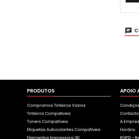
C
PRODUTOS
APOIO 
Compramos Tinteiros Vazios
Condiçoe
Tinteiros Compativeis
Contacto
Toners Compatíveis
A Empre
Etiquetas Autocolantes Compatíveis
Horário
Filamentos Impressora 3D
RGPD - R