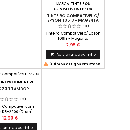
MARCA:
TINTEIROS
COMPATÍVEIS EPSON
TINTEIRO COMPATIVEL C/
EPSON T0613 - MAGENTA
(0)
Tinteiro Compatível c/ Epson
T0613 - Magenta
Preço
2,95 €
Adicionar ao carrinho


Últimos artigos em stock
ONERS COMPATIVEIS
2200 TAMBOR
(0)
 Compatível com
r DR-2200 (Drum)
Preço
12,90 €
cionar ao carrinho