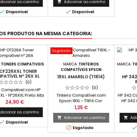
r Compatível (DRUM)
Magenta Tambor Compatível
dicionar ao carrinho
Adicionar ao carrinho

(DRUM)


Disponível
Disponível
OS PRODUTOS NA MESMA CATEGORIA:
Esgotado
:
TONERS COMPATIVEIS
MARCA:
TINTEIROS
MARCA:
TI
COMPATÍVEIS EPSON
 CF226XXL TONER
ATÍVEL Nº 26X XL
18XL AMARELO (T1814)
HP 342
(0)
(0)
r Compativel com HP
L - Nº26XXL Preto Alta
Tinteiro Compatível com
HP 342 Co
acidade Cor: Preto
Epson 18XL - T1814 Cor:
HP 342 
Preço
24,90 €
mento Médio: 13.000
Amarelo Capacidade: 13 ml
com HP 
Preço
1,25 €
Páginas*
dicionar ao carrinho
Adicionar ao carrinho
Adi



Disponível

Esgotado