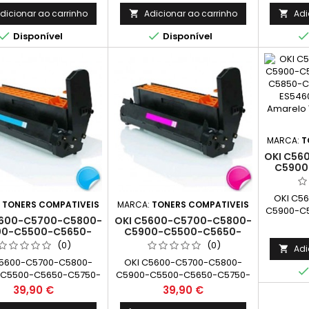
dicionar ao carrinho
Adicionar ao carrinho
Adi




Disponível
Disponível
MARCA:
T
OKI C56
C5900
C5750
MC560
OKI C5
ES2232
:
TONERS COMPATIVEIS
MARCA:
TONERS COMPATIVEIS
C5900-C
TAMB
5600-C5700-C5800-
OKI C5600-C5700-C5800-
C5850-C
00-C5500-C5650-
C5900-C5500-C5650-
ES546
50-C5850-C5950-
C5750-C5850-C5950-
(0)
(0)
Amarelo
Adi

60-C610-ES5460-
MC560-C610-ES5460-
C5600-C5700-C5800-
OKI C5600-C5700-C5800-
232-ES2632 CIANO
ES2232-ES2632 MAGENTA
C5500-C5650-C5750-
C5900-C5500-C5650-C5750-
BOR COMPATÍVEL
TAMBOR COMPATÍVEL
(DRUM)
(DRUM)
-C5950-MC560-C610-
C5850-C5950-MC560-C610-
Preço
Preço
39,90 €
39,90 €
-ES2232-ES2632 Ciano
ES5460-ES2232-ES2632