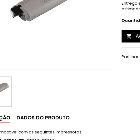
Entrega e
estimado
Quanti
A

Partilhar
IÇÃO
DADOS DO PRODUTO
mpativel com as seguintes impressoras: