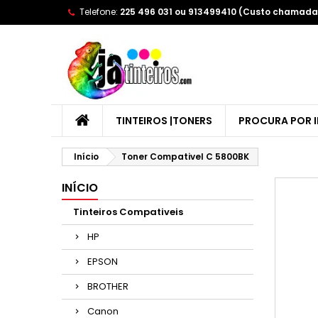
Telefone:
225 496 031 ou 913499410 (Custo chamada 
A
(
E
Yo
((l
TINTEIROS |TONERS
PROCURA POR 
Início
Toner Compativel C 5800BK
INÍCIO
Tinteiros Compativeis
HP
EPSON
BROTHER
Canon