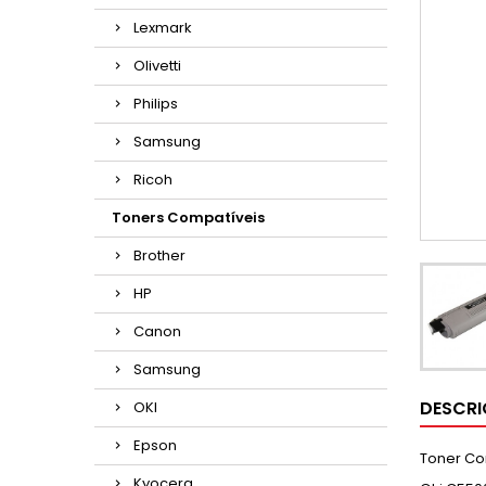
Lexmark
Olivetti
Philips
Samsung
Ricoh
Toners Compatíveis
Brother
HP
Canon
Samsung
DESCR
OKI
Epson
Toner Co
Kyocera