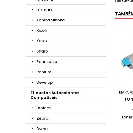
Oki C550
Lexmark
TAMBÉ
Konica Minolta
Ricoh
Xerox
Sharp
Panasonic
Pantum
Develop
MARCA
Etiquetas Autocolantes
Compatíveis
TON
Brother
Toner
Zebra
Dymo