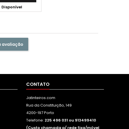

Disponível
a avaliação
CONTATO
Jatinteiros.com
Rua da Constituição, 149
4200-197 Porto
Telefone:
225 496 031 ou 913499410
(Custo chamada p/ rede fixa/móvel