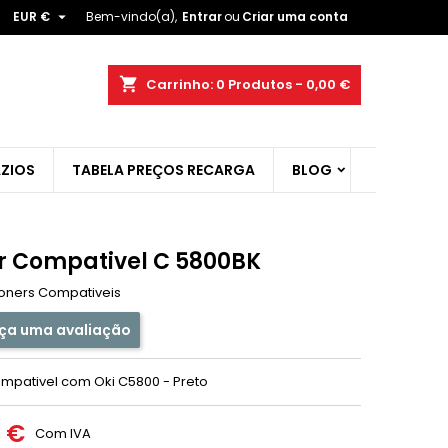

EUR €
Bem-vindo(a),
Entrar
ou
Criar uma conta
×
×
×
shopping_cart
Carrinho:
0
Produtos - 0,00 €
ist
ZIOS
TABELA PREÇOS RECARGA
BLOG
)
)
r Compativel C 5800BK
oners Compativeis
ça uma avaliação
mpativel com Oki C5800 - Preto
0 €
Com IVA