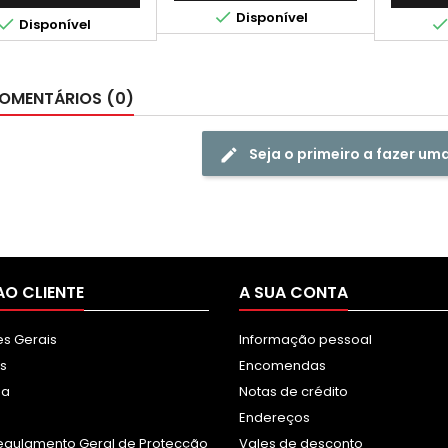

Disponível

Disponível
OMENTÁRIOS (0)
Seja o primeiro a fazer um
AO CLIENTE
A SUA CONTA
s Gerais
Informação pessoal
s
Encomendas
sa
Notas de crédito
Endereços
egulamento Geral de Protecção
Vales de desconto