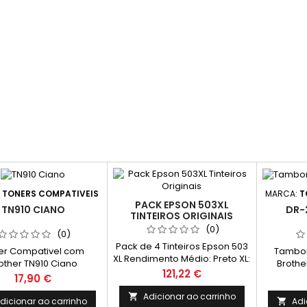
:
TONERS COMPATIVEIS
MARCA:
T
PACK EPSON 503XL
TN910 CIANO
DR-
TINTEIROS ORIGINAIS
(0)
(0)
Pack de 4 Tinteiros Epson 503
er Compativel com
Tambor
XL Rendimento Médio: Preto XL:
other TN910 Ciano
Brothe
550 Páginas* Cada Cor XL: 470
Preço
121,22 €
pacidade 9.000k
Preço
17,90 €
Páginas*
Adicionar ao carrinho

dicionar ao carrinho
Adi
