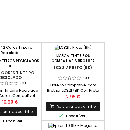
MARCA:
TINTEIROS
NTEIROS RECICLADOS
COMPATÍVEIS BROTHER
HP
LC3217 PRETO (BK)
 CORES TINTEIRO
RECICLADO
(0)
(0)
Tinteiro Compativel com
r, Tinteiro Reciclado
Brother LC3217 BK Cor: Preto
Cores, Compatível
Capacidade: 15 ml
Preço
2,95 €
342 Cores C9361EE
Preço
10,90 €
Adicionar ao carrinho

cionar ao carrinho

Disponível

Disponível