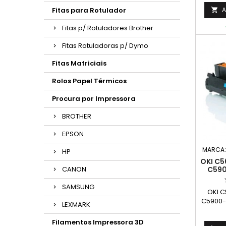
Fitas para Rotulador
A

Fitas p/ Rotuladores Brother
Fitas Rotuladoras p/ Dymo
Fitas Matriciais
Rolos Papel Térmicos
Procura por Impressora
BROTHER
EPSON
MARCA
HP
OKI C
C59
CANON
C57
MC5
SAMSUNG
OKI 
ES2
C5900-
TAM
LEXMARK
C5850
ES5460
Filamentos Impressora 3D