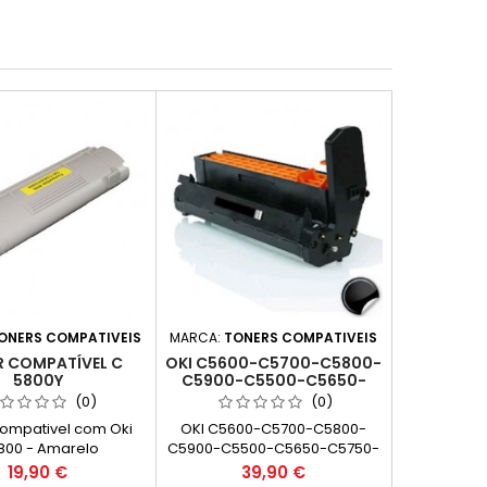
ONERS COMPATIVEIS
MARCA:
TONERS COMPATIVEIS
 COMPATÍVEL C
OKI C5600-C5700-C5800-
5800Y
C5900-C5500-C5650-
C5750-C5850-C5950-
(0)
(0)
MC560-C610-ES5460-
ompativel com Oki
OKI C5600-C5700-C5800-
ES2232-ES2632 PRETO
800 - Amarelo
C5900-C5500-C5650-C5750-
TAMBOR COMPATÍVEL
(DRUM)
C5850-C5950-MC560-C610-
Preço
Preço
19,90 €
39,90 €