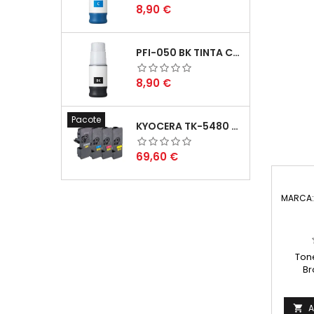
Preço
8,90 €
PFI-050 BK TINTA COMPATÍVEL PRETA
Preço
8,90 €
Pacote
KYOCERA TK-5480 PACK TONERS COMPATÍVEIS
Preço
69,60 €
MARCA
Ton
Br
Ca
A
