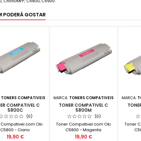
0, C5550MFP, C5800, C5900.
M PODERÁ GOSTAR
:
TONERS COMPATIVEIS
MARCA:
TONERS COMPATIVEIS
MARCA:
T
ER COMPATIVEL C
TONER COMPATIVEL C
TONER
5800C
5800M
(0)
(0)
 Compativel com Oki
Toner Compativel com Oki
Toner C
C5800 - Ciano
C5800 - Magenta
C5
Preço
Preço
19,90 €
19,90 €