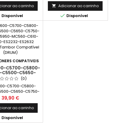
ES5460-ES2232-ES2632 Preto
Tambor Compatível (DRUM)
cionar ao carrinho
Adicionar ao carrinho



Disponível
Disponível
ONERS COMPATIVEIS
00-C5700-C5800-
-C5500-C5650-
-C5850-C5950-
(0)
-C610-ES5460-
600-C5700-C5800-
-ES2632 AMARELO
5500-C5650-C5750-
OR COMPATÍVEL
(DRUM)
5950-MC560-C610-
Preço
39,90 €
0-ES2232-ES2632
 Tambor Compatível
cionar ao carrinho
(DRUM)

Disponível