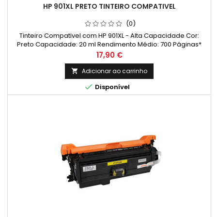
HP 901XL PRETO TINTEIRO COMPATIVEL
(0)
Tinteiro Compativel com HP 901XL - Alta Capacidade Cor:
Preto Capacidade: 20 ml Rendimento Médio: 700 Páginas*
Preço
17,90 €
Adicionar ao carrinho


Disponível