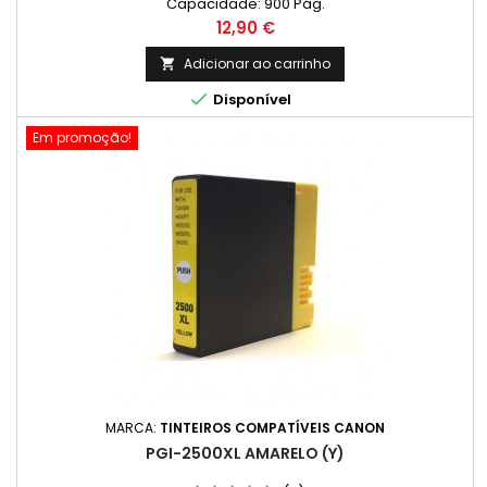
Capacidade: 900 Pág.
Preço
12,90 €
Adicionar ao carrinho


Disponível
Em promoção!
MARCA:
TINTEIROS COMPATÍVEIS CANON
PGI-2500XL AMARELO (Y)