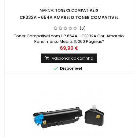
MARCA:
TONERS COMPATIVEIS
CF332A - 654A AMARELO TONER COMPATIVEL
(0)
Toner Compativel com HP 654A - CF332A Cor: Amarelo
Rendimento Médio: 15000 Páginas*
Preço
69,90 €
Adicionar ao carrinho


Disponível