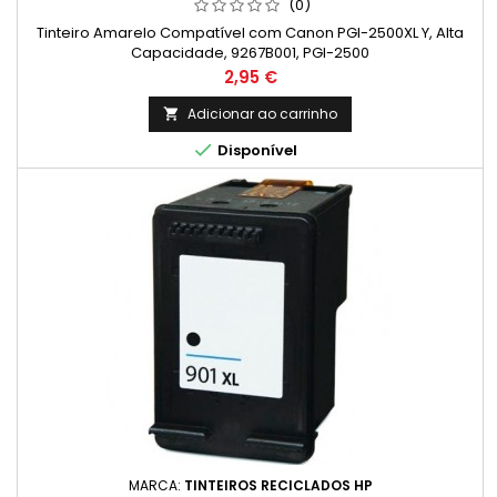
(0)
Tinteiro Amarelo Compatível com Canon PGI-2500XL Y, Alta
Capacidade, 9267B001, PGI-2500
Preço
2,95 €
Adicionar ao carrinho


Disponível
MARCA:
TINTEIROS RECICLADOS HP