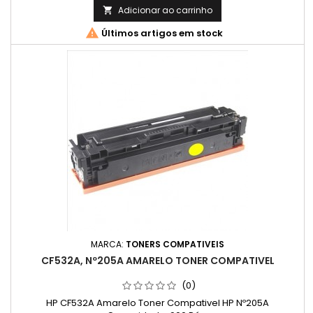
Adicionar ao carrinho


Últimos artigos em stock
MARCA:
TONERS COMPATIVEIS
CF532A, Nº205A AMARELO TONER COMPATIVEL
(0)
HP CF532A Amarelo Toner Compativel HP Nº205A