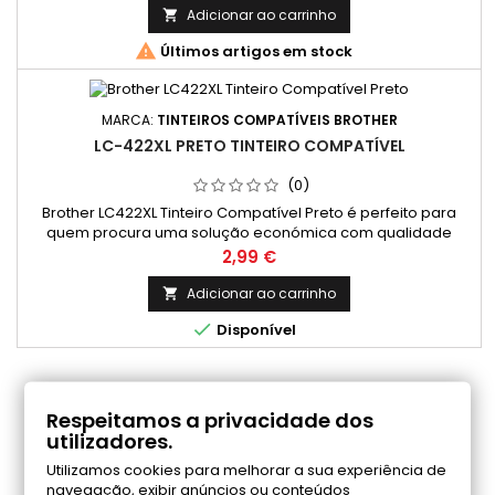
Adicionar ao carrinho


Últimos artigos em stock
MARCA:
TINTEIROS COMPATÍVEIS BROTHER
LC-422XL PRETO TINTEIRO COMPATÍVEL
(0)
Brother LC422XL Tinteiro Compatível Preto é perfeito para
quem procura uma solução económica com qualidade
profissional em impressões diárias. Cor: Preto Rendimento
Preço
2,99 €
Médio: 3.000 Páginas*
Adicionar ao carrinho


Disponível
COMENTÁRIOS (0)
Respeitamos a privacidade dos
utilizadores.
Utilizamos cookies para melhorar a sua experiência de
Seja o primeiro a fazer uma avaliação
navegação, exibir anúncios ou conteúdos