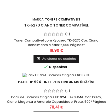
MARCA:
TONERS COMPATIVEIS
TK-5270 CIANO TONER COMPATÍVEL
(0)
Toner Compatível com Kyocera TK-5270 Cor: Ciano
Rendimento Médio: 6,000 Páginas*
Preço
19,90 €
Adicionar ao carrinho


Disponível
PACK HP 924 TINTEIROS ORIGINAIS 6C3Z1NE
(0)
Pack de Tinteiros Originais HP 924 - 4K0U5NE Cor: Preto,
Ciano, Magenta e Amarelo Capacidade: Preto: 500* Páginas
Cada cor: 400 Páginas* *(Em impressão contínua até 5% de
Preço
78,41 €
cobertura de uma Folha A4)