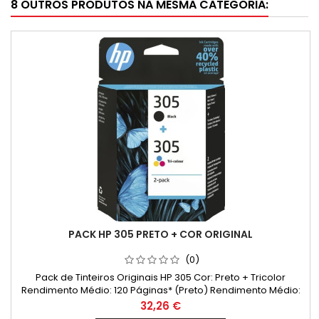
8 OUTROS PRODUTOS NA MESMA CATEGORIA:
PACK HP 305 PRETO + COR ORIGINAL
(0)
Pack de Tinteiros Originais HP 305 Cor: Preto + Tricolor
Rendimento Médio: 120 Páginas* (Preto) Rendimento Médio:
100 Páginas* (Cores)
Preço
32,26 €