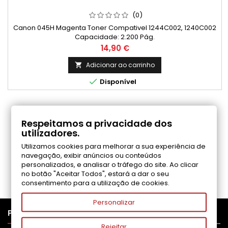
(0)
Canon 045H Magenta Toner Compativel 1244C002, 1240C002
Capacidade: 2.200 Pág.
Preço
14,90 €
Adicionar ao carrinho


Disponível
COMENTÁRIOS (0)
Respeitamos a privacidade dos
utilizadores.
Utilizamos cookies para melhorar a sua experiência de
Seja o primeiro a fazer uma avaliação
navegação, exibir anúncios ou conteúdos
personalizados, e analisar o tráfego do site. Ao clicar
no botão "Aceitar Todos", estará a dar o seu
consentimento para a utilização de cookies.
Personalizar

PRODUTOS
Rejeitar