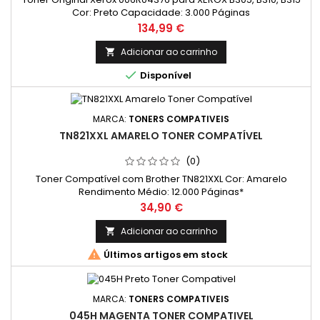
Cor: Preto Capacidade: 3.000 Páginas
Preço
134,99 €
Adicionar ao carrinho


Disponível
MARCA:
TONERS COMPATIVEIS
TN821XXL AMARELO TONER COMPATÍVEL
(0)
Toner Compatível com Brother TN821XXL Cor: Amarelo
Rendimento Médio: 12.000 Páginas*
Preço
34,90 €
Adicionar ao carrinho


Últimos artigos em stock
MARCA:
TONERS COMPATIVEIS
045H MAGENTA TONER COMPATIVEL