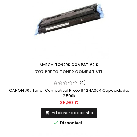
MARCA:
TONERS COMPATIVEIS
707 PRETO TONER COMPATIVEL
(0)
CANON 707 Toner Compativel Preto 9424A004 Capacidade:
2.500k
Preço
39,90 €
Adicionar ao carrinho


Disponível