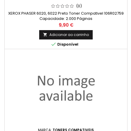
(0)
XEROX PHASER 6020, 6022 Preto Toner Compativel 106R02759
Capacidade: 2.000 Páginas
Preço
9,90 €
Adicionar ao carrinho


Disponível
MARCA:
TONERS COMPATIVEIS