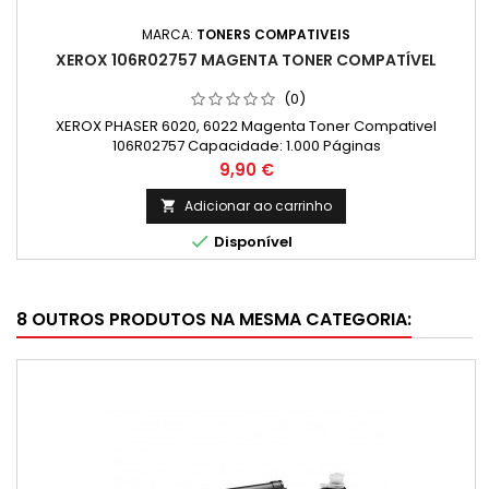
MARCA:
TONERS COMPATIVEIS
XEROX 106R02757 MAGENTA TONER COMPATÍVEL
(0)
XEROX PHASER 6020, 6022 Magenta Toner Compativel
106R02757 Capacidade: 1.000 Páginas
Preço
9,90 €
Adicionar ao carrinho


Disponível
8 OUTROS PRODUTOS NA MESMA CATEGORIA: