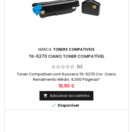
MARCA:
TONERS COMPATIVEIS
TK-5270 CIANO TONER COMPATÍVEL
(0)
Toner Compatível com Kyocera TK-5270 Cor: Ciano
Rendimento Médio: 6,000 Páginas*
Preço
19,90 €
Adicionar ao carrinho


Disponível