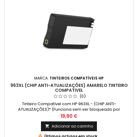
MARCA:
TINTEIROS COMPATÍVEIS HP
963XL (CHIP ANTI-ATUALIZAÇÕES) AMARELO TINTEIRO
COMPATIVEL
(0)
Tinteiro Compatível com HP 963XL - (CHIP ANTI-
ATUALIZAÇÕES)* (Funciona sem ser bloqueado por
atualizações da HP) Cor: Amarelo Rendimento Médio:
Preço
19,90 €
1600 Páginas* *(Média com base na norma ISO/IEC 24711 e
impressão contínua. O rendimento real varia
Adicionar ao carrinho

consideravelmente com base no conteúdo das páginas

Últimos artigos em stock
impressas e noutros factores.)