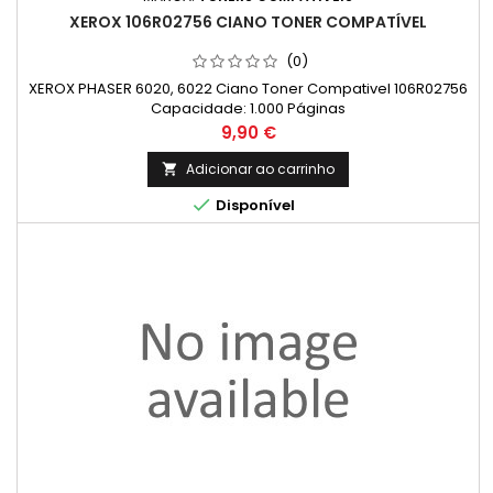
XEROX 106R02756 CIANO TONER COMPATÍVEL
(0)
XEROX PHASER 6020, 6022 Ciano Toner Compativel 106R02756
Capacidade: 1.000 Páginas
Preço
9,90 €
Adicionar ao carrinho


Disponível