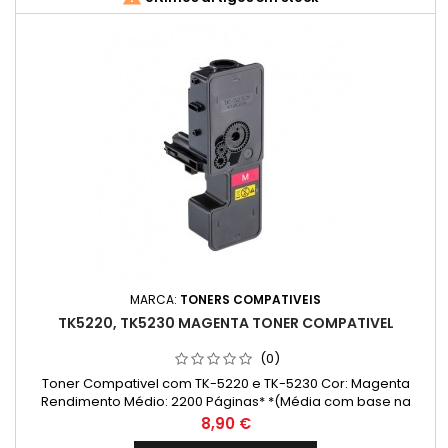
MARCA:
TONERS COMPATIVEIS
TK5220, TK5230 MAGENTA TONER COMPATIVEL
(0)
Toner Compativel com TK-5220 e TK-5230 Cor: Magenta
Rendimento Médio: 2200 Páginas* *(Média com base na
norma ISO/IEC 24711 e impressão contínua. O rendimento real
Preço
8,90 €
varia consideravelmente com base no conteúdo das