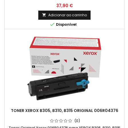
Preço
37,90 €
Adicionar ao carrinho


Disponível
TONER XEROX B305, B310, B315 ORIGINAL 006R04376
(0)
Toner Original Xerox 006R04376 para XEROX B305, B310, B315