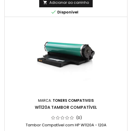
páginas impressas e noutros factores.)
Adicionar ao carrinho


Disponível
MARCA:
TONERS COMPATIVEIS
W1120A TAMBOR COMPATÍVEL
(0)
Tambor Compatível com HP W1120A - 120A