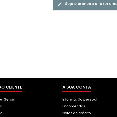
Seja o primeiro a fazer um
AO CLIENTE
A SUA CONTA
s Gerais
Informação pessoal
s
Encomendas
sa
Notas de crédito