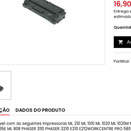
16,9
Entrega e
estimado
Quanti
A

Partilhar
IÇÃO
DADOS DO PRODUTO
el com as seguintes Impressoras ML 210 ML 1010 ML 1020 ML 1020M ML
535E ML 808 PHASER 3110 PHASER 3210 E210 E212WORKCENTRE PRO 580