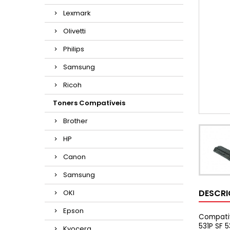
Lexmark
Olivetti
Philips
Samsung
Ricoh
Toners Compatíveis
Brother
HP
Canon
Samsung
DESCR
OKI
Epson
Compativ
531P SF 
Kyocera