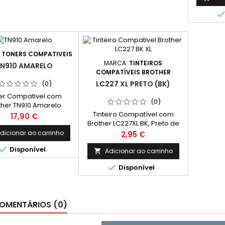
Páginas
na nor
impre
rendi
consider
no con
:
TONERS COMPATIVEIS
impr
MARCA:
TINTEIROS
N910 AMARELO
COMPATÍVEIS BROTHER
LC227 XL PRETO (BK)
(0)
er Compativel com
(0)
ther TN910 Amarelo
Tinteiro Compatível com
pacidade 9.000k
Preço
17,90 €
Brother LC227XL BK, Preto de
Alta Capacidade
Preço
dicionar ao carrinho
2,95 €

Disponível
Adicionar ao carrinho


Disponível
OMENTÁRIOS (0)