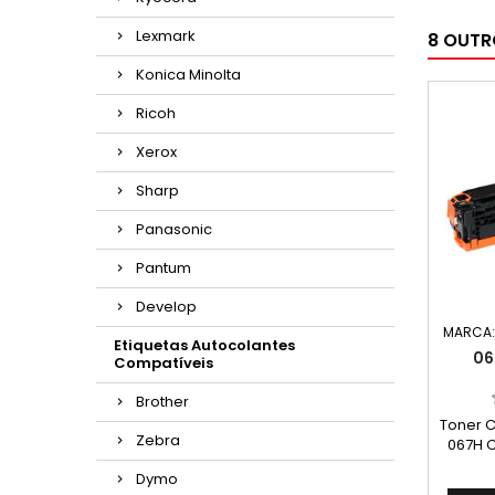
Lexmark
8 OUTR
Konica Minolta
Ricoh
Xerox
Sharp
Panasonic
Pantum
Develop
MARCA
Etiquetas Autocolantes
06
Compatíveis
Brother
Toner 
Zebra
067H C
Médio
Dymo
impress