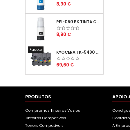
Preço
8,90 €
PFI-050 BK TINTA COMPATÍVEL PRETA
Preço
8,90 €
Pacote
KYOCERA TK-5480 PACK TONERS COMPATÍVEIS
Preço
69,60 €
PRODUTOS
APOIO 
Compramos Tinteiros Vazios
Condiçoe
Tinteiros Compativeis
Contacto
Toners Compatíveis
A Empre