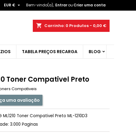

EUR €
Bem-vindo(a),
Entrar
ou
Criar uma conta
×
×
×
shopping_cart
Carrinho:
0
Produtos - 0,00 €
ist
ZIOS
TABELA PREÇOS RECARGA
BLOG
)
)
10 Toner Compativel Preto
oners Compativeis
ça uma avaliação
 ML1210 Toner Compativel Preto ML-1210D3
de: 3.000 Paginas