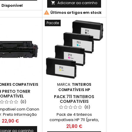
mpressão contínua. O
C 203, C 253
Adicionar ao carrinho


Disponível
mento real varia
avelmente com base

Últimos artigos em stock
teúdo das páginas
essas e noutros
Pacote
factores.)
ONERS COMPATIVEIS
MARCA:
TINTEIROS
COMPATÍVEIS HP
H PRETO TONER
OMPATÍVEL
PACK 711 TINTEIROS
COMPATIVEIS
(0)
(0)
mpativel com Canon
: Preto Informação
Pack de 4 tinteiros
: Este toner já inclui
compatíveis HP 711 (preto,
Preço
22,90 €
ronto a funcionar).
ciano, magenta e amarelo).
Preço
21,80 €
ento Médio: 7600
Qualidade profissional e
cionar ao carrinho