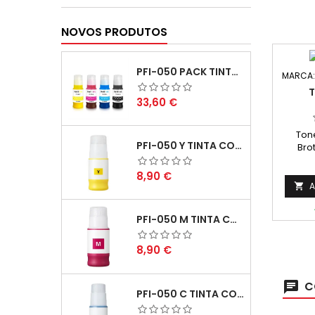
NOVOS PRODUTOS
PFI-050 PACK TINTAS COMPATIVEIS
MARCA
T
Preço
33,60 €
Ton
PFI-050 Y TINTA COMPATÍVEL AMARELO
Bro
Ca
Preço
8,90 €
A

PFI-050 M TINTA COMPATÍVEL MAGENTA
Preço
8,90 €
C
PFI-050 C TINTA COMPATÍVEL CIANO