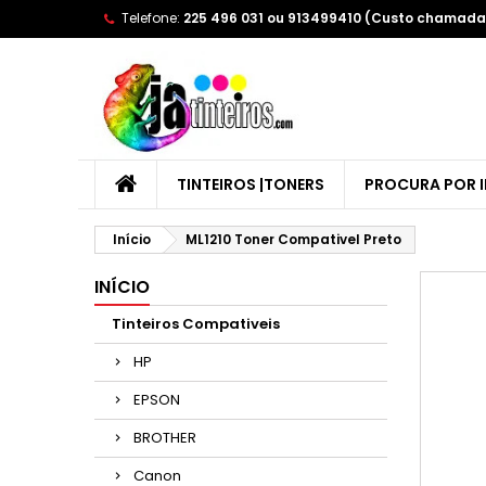
Telefone:
225 496 031 ou 913499410 (Custo chamada 
A
(
E
Yo
((l
TINTEIROS |TONERS
PROCURA POR 
Início
ML1210 Toner Compativel Preto
INÍCIO
Tinteiros Compativeis
HP
EPSON
BROTHER
Canon