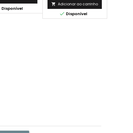
* *(Média com base
economia para impressoras
Adicionar ao carrinho


Disponível
ma ISO/IEC 24711 e
HP DesignJet. Capacidade:

Disponível
ssão contínua. O
Preto: 73ml Cada cor: 26ml
mento real varia
avelmente com base
teúdo das páginas
essas e noutros
factores.)