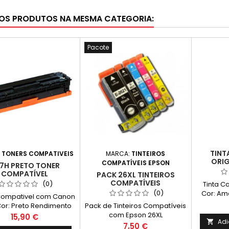
OS PRODUTOS NA MESMA CATEGORIA:
Pacote
TINT
:
TONERS COMPATIVEIS
MARCA:
TINTEIROS
ORIG
COMPATÍVEIS EPSON
7H PRETO TONER
COMPATÍVEL
PACK 26XL TINTEIROS
COMPATÍVEIS
(0)
Tinta C
(0)
Cor: Am
Compativel com Canon
3800 Pá
or: Preto Rendimento
Pack de Tinteiros Compatíveis
médio d
: 3.150 Páginas* *(Em
com Epson 26XL
Preço
15,90 €
com bas
Adi

ão contínua até 5% de
Preço
7,50 €