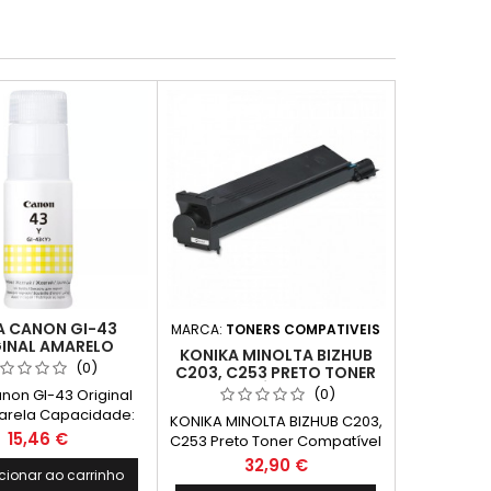
A CANON GI-43
MARCA:
TONERS COMPATIVEIS
INAL AMARELO
KONIKA MINOLTA BIZHUB
(0)
C203, C253 PRETO TONER
COMPATÍVEL TN-213K
(0)
anon GI-43 Original
arela Capacidade:
KONIKA MINOLTA BIZHUB C203,
ginas* *Rendimento
Preço
15,46 €
C253 Preto Toner Compatível
e páginas: (Média
TN-213K, TN213K Compatível
Preço
32,90 €
e na norma ISO/IEC
cionar ao carrinho
com: KONIKA MINOLTA BIZHUB