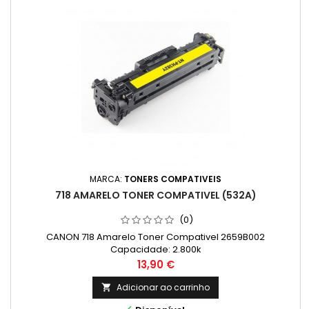
MARCA:
TONERS COMPATIVEIS
718 AMARELO TONER COMPATIVEL (532A)
(0)
CANON 718 Amarelo Toner Compativel 2659B002
Capacidade: 2.800k
Preço
13,90 €
Adicionar ao carrinho
