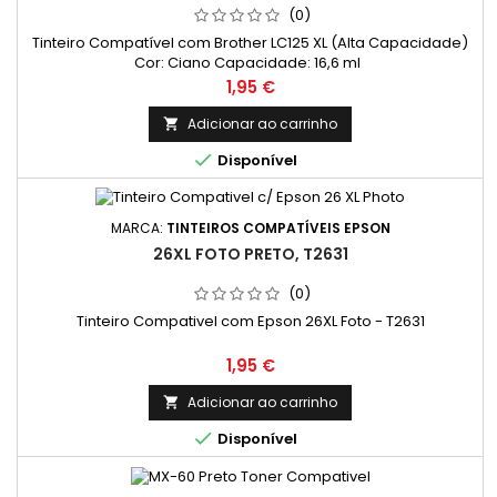
(0)
Tinteiro Compatível com Brother LC125 XL (Alta Capacidade)
Cor: Ciano Capacidade: 16,6 ml
Preço
1,95 €
Adicionar ao carrinho


Disponível
MARCA:
TINTEIROS COMPATÍVEIS EPSON
26XL FOTO PRETO, T2631
(0)
Tinteiro Compativel com Epson 26XL Foto - T2631
Preço
1,95 €
Adicionar ao carrinho


Disponível