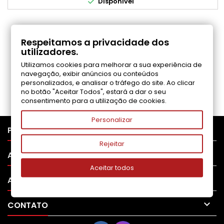

Disponível
COMENTÁRIOS (0)
Respeitamos a privacidade dos
utilizadores.
Utilizamos cookies para melhorar a sua experiência de
Seja o primeiro a fazer uma avaliação
navegação, exibir anúncios ou conteúdos
personalizados, e analisar o tráfego do site. Ao clicar
no botão "Aceitar Todos", estará a dar o seu
consentimento para a utilização de cookies.
Personalizar

PRODUTOS
Rejeitar

APOIO AO CLIENTE
Aceitar todos

A SUA CONTA

CONTATO