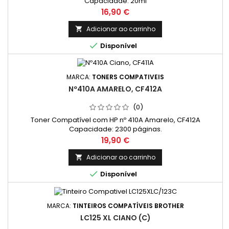
Capacidade: 20ml
Preço
16,90 €
Adicionar ao carrinho


Disponível
MARCA:
TONERS COMPATIVEIS
Nº410A AMARELO, CF412A
(0)
Toner Compatível com HP nº 410A Amarelo, CF412A
Capacidade: 2300 páginas.
Preço
19,90 €
Adicionar ao carrinho


Disponível
MARCA:
TINTEIROS COMPATÍVEIS BROTHER
LC125 XL CIANO (C)