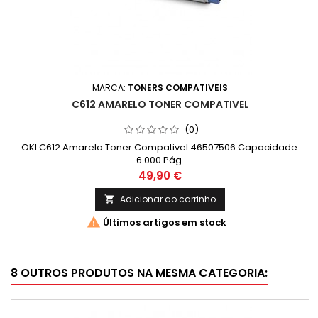
MARCA:
TONERS COMPATIVEIS
C612 AMARELO TONER COMPATIVEL
(0)
OKI C612 Amarelo Toner Compativel 46507506 Capacidade:
6.000 Pág.
Preço
49,90 €
Adicionar ao carrinho


Últimos artigos em stock
8 OUTROS PRODUTOS NA MESMA CATEGORIA: