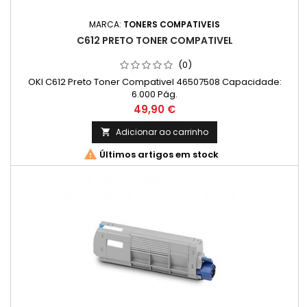
MARCA:
TONERS COMPATIVEIS
C612 PRETO TONER COMPATIVEL
(0)
OKI C612 Preto Toner Compativel 46507508 Capacidade:
6.000 Pág.
Preço
49,90 €
Adicionar ao carrinho


Últimos artigos em stock