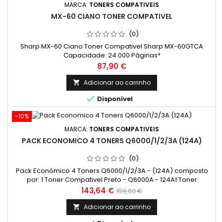
MARCA:
TONERS COMPATIVEIS
MX-60 CIANO TONER COMPATIVEL
(0)
Sharp MX-60 Ciano Toner Compativel Sharp MX-60GTCA
Capacidade: 24.000 Páginas*
Preço
87,90 €
Adicionar ao carrinho


Disponível
-10%
MARCA:
TONERS COMPATIVEIS
PACK ECONOMICO 4 TONERS Q6000/1/2/3A (124A)
(0)
Pack Económico 4 Toners Q6000/1/2/3A - (124A) composto
por: 1 Toner Compativel Preto - Q6000A - 124A1 Toner
Compativel Ciano - Q6001A - 124A1 Toner
Preço
Preço
143,64 €
159,60 €
Compativel Amarelo - Q6002A - 124A 1 Toner Compativel
normal
Magenta - Q6003A - 124A
Adicionar ao carrinho
