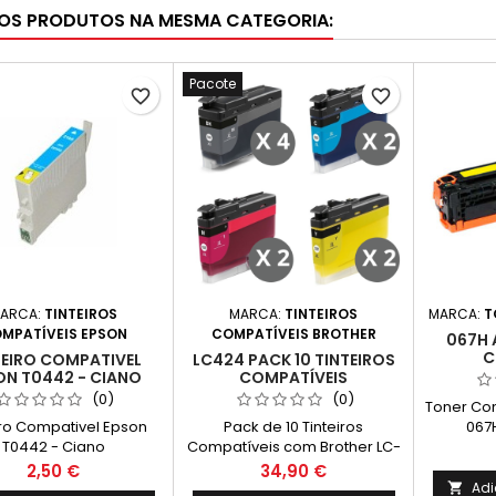
OS PRODUTOS NA MESMA CATEGORIA:
Pacote
favorite_border
favorite_border
ARCA:
TINTEIROS
MARCA:
TINTEIROS
MARCA:
T
MPATÍVEIS EPSON
COMPATÍVEIS BROTHER
067H 
C
TEIRO COMPATIVEL
LC424 PACK 10 TINTEIROS
ON T0442 - CIANO
COMPATÍVEIS
(0)
(0)
Toner Co
iro Compativel Epson
Pack de 10 Tinteiros
067
T0442 - Ciano
Compatíveis com Brother LC-
Rendim
424 Cor: 4 Preto + 2 Ciano + 2
Página
Preço
Preço
2,50 €
34,90 €
Magenta + 2 Amarelo
contínua 
Adi
