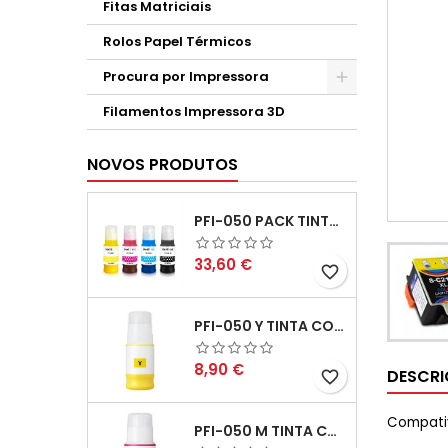
Fitas Matriciais
Rolos Papel Térmicos
Procura por Impressora
Filamentos Impressora 3D
NOVOS PRODUTOS
PFI-050 PACK TINTAS COMPATIVEIS
Preço
33,60 €
favorite_border
PFI-050 Y TINTA COMPATÍVEL AMARELO
Preço
8,90 €
DESCR
favorite_border
Compativ
PFI-050 M TINTA COMPATÍVEL MAGENTA