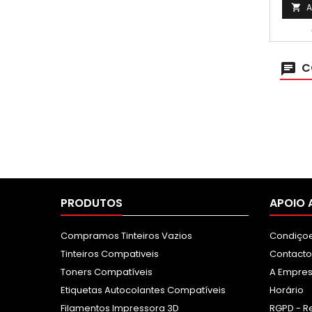
A

C
PRODUTOS
APOIO 
Compramos Tinteiros Vazios
Condiçoe
Tinteiros Compativeis
Contacto
Toners Compatíveis
A Empre
Etiquetas Autocolantes Compatíveis
Horário
Filamentos Impressora 3D
RGPD - R