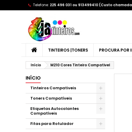
Telefone:
225 496 031 ou 913499410 (Custo chamada 
A
C
E
add_circle_outline
Yo
Wi
TINTEIROS |TONERS
PROCURA POR 
Início
M210 Cores Tinteiro Compativel
INÍCIO
Tinteiros Compativeis
Toners Compatíveis
Etiquetas Autocolantes
Compatíveis
Fitas para Rotulador