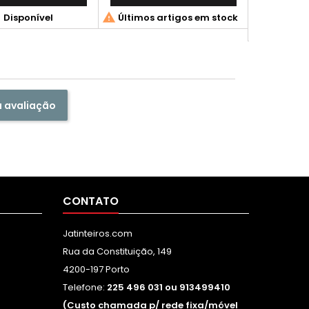
uma Folha A4)
Adici



Disponível
Últimos artigos em stock

D
a avaliação
CONTATO
Jatinteiros.com
Rua da Constituição, 149
4200-197 Porto
Telefone:
225 496 031 ou 913499410
(Custo chamada p/ rede fixa/móvel