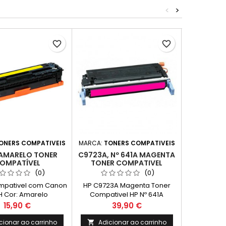
<
>
favorite_border
favorite_border
ONERS COMPATIVEIS
MARCA:
TONERS COMPATIVEIS
MARCA:
TINT
AMARELO TONER
C9723A, Nº 641A MAGENTA
OMPATÍVEL
TONER COMPATIVEL
CL 513 XL
CORES
(0)
(0)
mpativel com Canon
HP C9723A Magenta Toner
H Cor: Amarelo
Compativel HP Nº 641A
Tinteiro
ento Médio: 2.450
Capacidade: 8.000k
Reciclado
Preço
Preço
15,90 €
39,90 €
s* *(Em impressão
Canon CL-51
até 5% de cobertura
cionar ao carrinho
Adicionar ao carrinho
