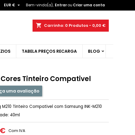

EUR €
Bem-vindo(a),
Entrar
ou
Criar uma conta
×
×
×
shopping_cart
Carrinho:
0
Produtos - 0,00 €
ZIOS
TABELA PREÇOS RECARGA
BLOG
r
t
 Cores Tinteiro Compativel
ça uma avaliação
 M210 Tinteiro Compativel com Samsung INK-M210
ade: 40ml
 €
Com IVA