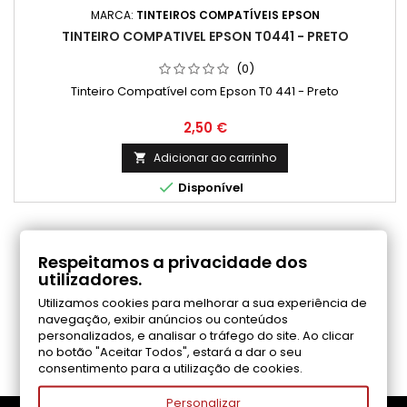
MARCA:
TINTEIROS COMPATÍVEIS EPSON
TINTEIRO COMPATIVEL EPSON T0441 - PRETO
(0)
Tinteiro Compatível com Epson T0 441 - Preto
Preço
2,50 €
Adicionar ao carrinho


Disponível
COMENTÁRIOS (0)
Respeitamos a privacidade dos
utilizadores.
Utilizamos cookies para melhorar a sua experiência de
Seja o primeiro a fazer uma avaliação
navegação, exibir anúncios ou conteúdos
personalizados, e analisar o tráfego do site. Ao clicar
no botão "Aceitar Todos", estará a dar o seu
consentimento para a utilização de cookies.
Personalizar