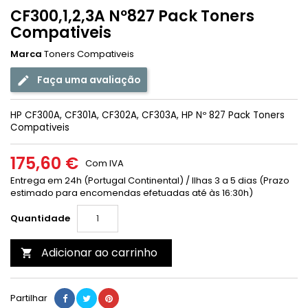
CF300,1,2,3A Nº827 Pack Toners
Compativeis
Marca
Toners Compativeis
Faça uma avaliação
HP CF300A, CF301A, CF302A, CF303A, HP Nº 827 Pack Toners
Compativeis
175,60 €
Com IVA
Entrega em 24h (Portugal Continental) / Ilhas 3 a 5 dias (Prazo
estimado para encomendas efetuadas até às 16:30h)
Quantidade
Adicionar ao carrinho

Partilhar