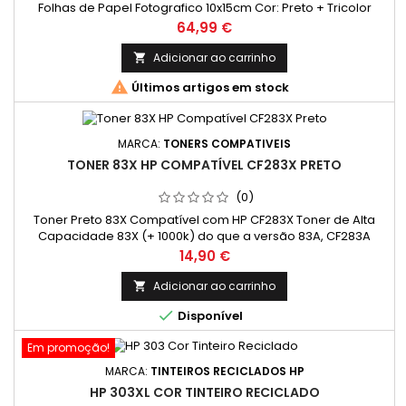
Folhas de Papel Fotografico 10x15cm Cor: Preto + Tricolor
Rendimento Médio: 300* + 400 Páginas* *(Média com base
Preço
64,99 €
na norma ISO/IEC 24711 e impressão contínua. O rendimento
real varia consideravelmente com base no conteúdo das
Adicionar ao carrinho

páginas impressas e noutros factores.)

Últimos artigos em stock
MARCA:
TONERS COMPATIVEIS
TONER 83X HP COMPATÍVEL CF283X PRETO
(0)
Toner Preto 83X Compatível com HP CF283X Toner de Alta
Capacidade 83X (+ 1000k) do que a versão 83A, CF283A
Preço
14,90 €
Adicionar ao carrinho


Disponível
Em promoção!
MARCA:
TINTEIROS RECICLADOS HP
HP 303XL COR TINTEIRO RECICLADO