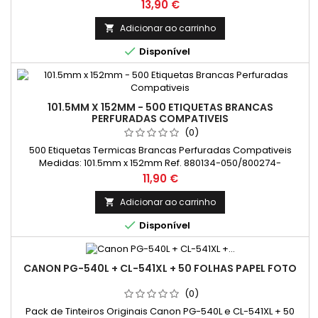
Preço
13,90 €
Adicionar ao carrinho


Disponível
101.5MM X 152MM - 500 ETIQUETAS BRANCAS
PERFURADAS COMPATIVEIS
(0)
500 Etiquetas Termicas Brancas Perfuradas Compativeis
Medidas: 101.5mm x 152mm Ref. 880134-050/800274-
205/3005676/880026-050
Preço
11,90 €
Adicionar ao carrinho


Disponível
CANON PG-540L + CL-541XL + 50 FOLHAS PAPEL FOTO
(0)
Pack de Tinteiros Originais Canon PG-540L e CL-541XL + 50