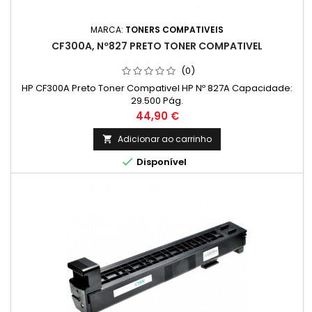
MARCA:
TONERS COMPATIVEIS
CF300A, Nº827 PRETO TONER COMPATIVEL
(0)
HP CF300A Preto Toner Compativel HP Nº 827A Capacidade:
29.500 Pág.
Preço
44,90 €
Adicionar ao carrinho


Disponível