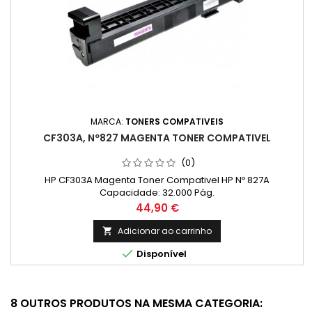
MARCA:
TONERS COMPATIVEIS
CF303A, Nº827 MAGENTA TONER COMPATIVEL
(0)
HP CF303A Magenta Toner Compativel HP Nº 827A
Capacidade: 32.000 Pág.
Preço
44,90 €
Adicionar ao carrinho


Disponível
8 OUTROS PRODUTOS NA MESMA CATEGORIA: