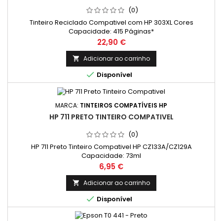
(0)
Tinteiro Reciclado Compativel com HP 303XL Cores
Capacidade: 415 Páginas*
Preço
22,90 €
Adicionar ao carrinho


Disponível
MARCA:
TINTEIROS COMPATÍVEIS HP
HP 711 PRETO TINTEIRO COMPATIVEL
(0)
HP 711 Preto Tinteiro Compativel HP CZ133A/CZ129A
Capacidade: 73ml
Preço
6,95 €
Adicionar ao carrinho


Disponível