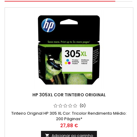
HP 305XL COR TINTEIRO ORIGINAL
(0)
Tinteiro Original HP 305 XL Cor: Tricolor Rendimento Médio:
200 Páginas*
Preço
27,88 €
Adicionar ao carrinho
