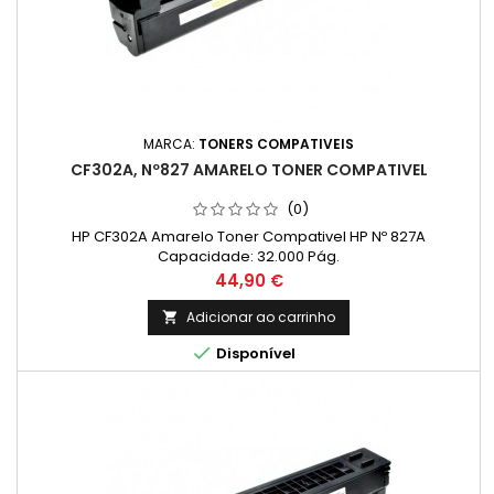
MARCA:
TONERS COMPATIVEIS
CF302A, Nº827 AMARELO TONER COMPATIVEL
(0)
HP CF302A Amarelo Toner Compativel HP Nº 827A
Capacidade: 32.000 Pág.
Preço
44,90 €
Adicionar ao carrinho


Disponível