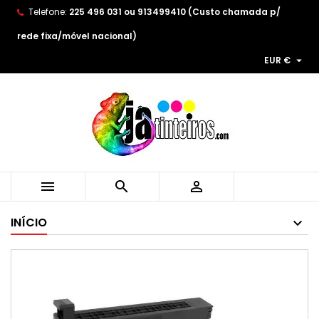
Telefone:
225 496 031 ou 913499410 (Custo chamada p/
×
×
×
As minhas listas de desejos
((title))
Entrar
rede fixa/móvel nacional)

EUR €
You need to be logged in to save products in your
((label))
wishlist.
add_circle_outline
Create new list
((cancelText))
((loginText))
((cancelText))
((createText))



INÍCIO