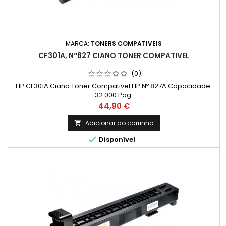
MARCA:
TONERS COMPATIVEIS
CF301A, Nº827 CIANO TONER COMPATIVEL
(0)
HP CF301A Ciano Toner Compativel HP Nº 827A Capacidade:
32.000 Pág.
Preço
44,90 €
Adicionar ao carrinho


Disponível