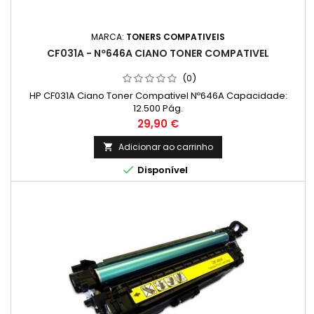
MARCA:
TONERS COMPATIVEIS
CF031A - Nº646A CIANO TONER COMPATIVEL
(0)
HP CF031A Ciano Toner Compativel Nº646A Capacidade:
12.500 Pág.
Preço
29,90 €
Adicionar ao carrinho


Disponível