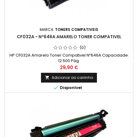
MARCA:
TONERS COMPATIVEIS
CF032A - Nº646A AMARELO TONER COMPATIVEL
(0)
HP CF032A Amarelo Toner Compativel Nº646A Capacidade:
12.500 Pág.
Preço
29,90 €
Adicionar ao carrinho


Disponível