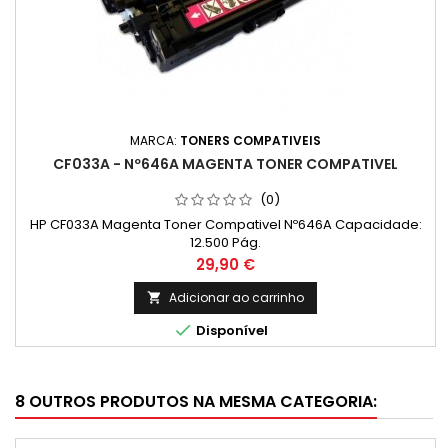
MARCA:
TONERS COMPATIVEIS
CF033A - Nº646A MAGENTA TONER COMPATIVEL
(0)
HP CF033A Magenta Toner Compativel Nº646A Capacidade:
12.500 Pág.
Preço
29,90 €
Adicionar ao carrinho


Disponível
8 OUTROS PRODUTOS NA MESMA CATEGORIA: