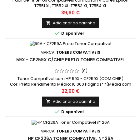
Pack de Tinteiros Compativeis com Epson 4 Cores Epson
T7551 XL, T7552 XL, T7553 XL, T7554 XL
Preço
39,60 €
Adicionar ao carrinho


Disponível
MARCA:
TONERS COMPATIVEIS
59X - CF259X C/CHIP PRETO TONER COMPATIVEL
(0)
Toner Compatível com HP 59X - CF259X (COM CHIP)
Cor: Preto Rendimento Médio: 10.000 Páginas* *(Média com
base na norma ISO/IEC 24711 e impressão contínua. O
Preço
22,90 €
rendimento real varia consideravelmente com base no
conteúdo das páginas impressas e noutros factores.)
Adicionar ao carrinho


Disponível
MARCA:
TONERS COMPATIVEIS
HP CF226A TONER COMPATÍVEL Nº 26A