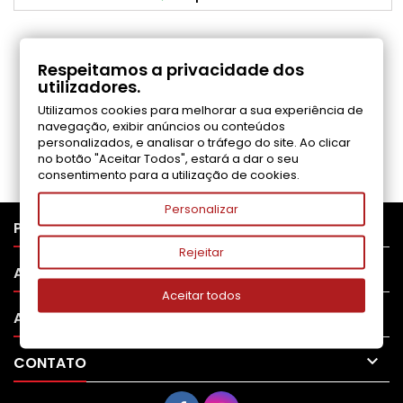
COMENTÁRIOS (0)
Respeitamos a privacidade dos
utilizadores.
Utilizamos cookies para melhorar a sua experiência de
Seja o primeiro a fazer uma avaliação
navegação, exibir anúncios ou conteúdos
personalizados, e analisar o tráfego do site. Ao clicar
no botão "Aceitar Todos", estará a dar o seu
consentimento para a utilização de cookies.
Personalizar

PRODUTOS
Rejeitar

APOIO AO CLIENTE
Aceitar todos

A SUA CONTA

CONTATO