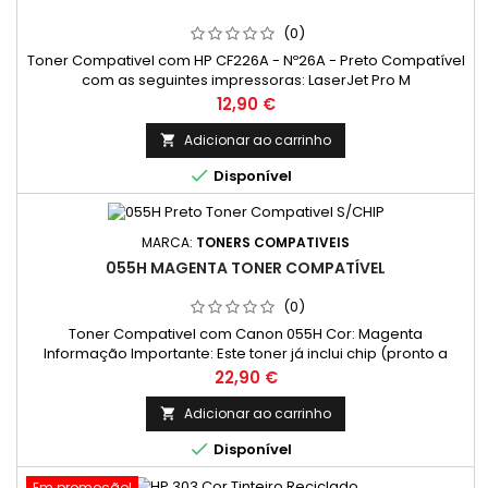
(0)
Toner Compativel com HP CF226A - Nº26A - Preto Compatível
com as seguintes impressoras: LaserJet Pro M
402dn, LaserJet Pro M 402n, LaserJet Pro M 402d, LaserJet Pro
Preço
12,90 €
M 426dw, LaserJet Pro M 426fdn, LaserJet Pro M 426fdw
Adicionar ao carrinho


Disponível
MARCA:
TONERS COMPATIVEIS
055H MAGENTA TONER COMPATÍVEL
(0)
Toner Compativel com Canon 055H Cor: Magenta
Informação Importante: Este toner já inclui chip (pronto a
funcionar). Rendimento Médio: 6000 Páginas* *(Média com
Preço
22,90 €
base na norma ISO/IEC 24711 e impressão contínua. O
rendimento real varia consideravelmente com base no
Adicionar ao carrinho

conteúdo das páginas impressas e noutros factores.)

Disponível
Em promoção!