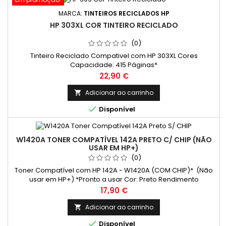
MARCA:
TINTEIROS RECICLADOS HP
HP 303XL COR TINTEIRO RECICLADO
(0)
Tinteiro Reciclado Compativel com HP 303XL Cores
Capacidade: 415 Páginas*
Preço
22,90 €
Adicionar ao carrinho


Disponível
W1420A TONER COMPATÍVEL 142A PRETO C/ CHIP (NÃO
USAR EM HP+)
(0)
Toner Compatível com HP 142A - W1420A (COM CHIP)* (Não
usar em HP+) *Pronto a usar Cor: Preto Rendimento
Médio: 950 Páginas*
Preço
17,90 €
Adicionar ao carrinho


Disponível