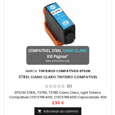
MARCA:
TINTEIROS COMPATÍVEIS EPSON
378XL CIANO CLARO TINTEIRO COMPATIVEL
(0)
EPSON 378XL, T3795, T3785 Ciano Claro, Light Tinteiro
Compativel C13T37954010, C13T37854010 Capacidade: 830
Páginas
Preço
2,50 €
Adicionar ao carrinho
