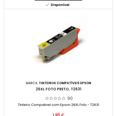

Disponível
MARCA:
TINTEIROS COMPATÍVEIS EPSON
26XL FOTO PRETO, T2631
(0)
Tinteiro Compativel com Epson 26XL Foto - T2631
Preço
1,95 €