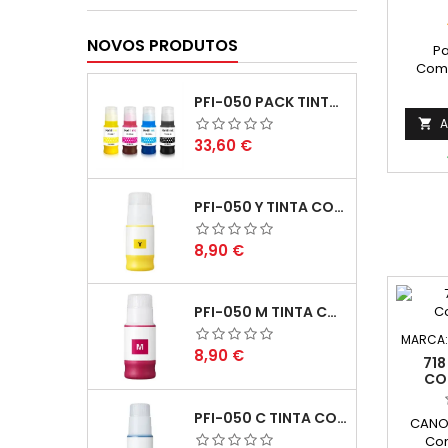
NOVOS PRODUTOS
Pa
Comp
405XL C
PFI-050 PACK TINTAS COMPATIVEIS
Ma
Rend
A

Pá
Preço
33,60 €
PFI-050 Y TINTA COMPATÍVEL AMARELO
Preço
8,90 €
PFI-050 M TINTA COMPATÍVEL MAGENTA
MARCA
Preço
8,90 €
71
CO
PFI-050 C TINTA COMPATÍVEL CIANO
CANON
Com