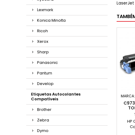
LaserJet
Lexmark
TAMBÉ
Konica Minolta
Ricoh
Xerox
Sharp
Panasonic
Pantum
Develop
Etiquetas Autocolantes
MARCA
Compatíveis
C973
TO
Brother
Zebra
HP 
Co
Dymo
Ca