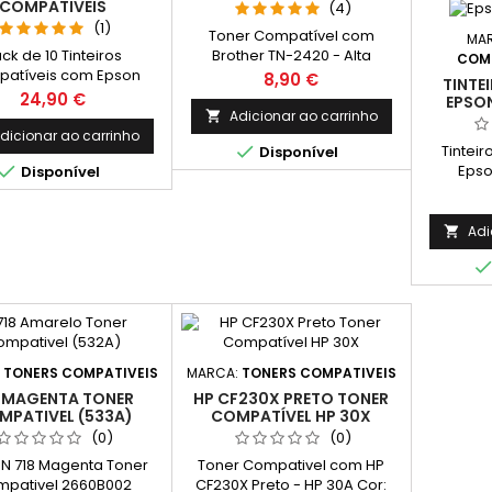
COMPATIVEIS
(4)
(1)
Toner Compatível com
MA
ck de 10 Tinteiros
Brother TN-2420 - Alta
COMP
atíveis com Epson
Capacidade Cor: Preto
Preço
8,90 €
TINTE
or: 4 Preto, 2 Ciano, 2
Rendimento Médio: 3,000
Preço
24,90 €
EPSON
genta, 2 Amarelo
Páginas*
Adicionar ao carrinho

imento Médio: 1.100
dicionar ao carrinho

Tintei
Disponível
ginas* / cada cor

Epso
Disponível
Adi

:
TONERS COMPATIVEIS
MARCA:
TONERS COMPATIVEIS
8 MAGENTA TONER
HP CF230X PRETO TONER
MPATIVEL (533A)
COMPATÍVEL HP 30X
(0)
(0)
 718 Magenta Toner
Toner Compativel com HP
pativel 2660B002
CF230X Preto - HP 30A Cor: