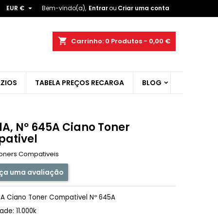

EUR €
Bem-vindo(a),
Entrar
ou
Criar uma conta
×
×
×
shopping_cart
Carrinho:
0
Produtos - 0,00 €
ist
ZIOS
TABELA PREÇOS RECARGA
BLOG
)
)
1A, Nº 645A Ciano Toner
ativel
oners Compativeis
ça uma avaliação
1A Ciano Toner Compativel Nº 645A
de: 11.000k