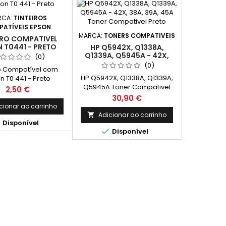
RCA:
TINTEIROS
ATÍVEIS EPSON
MARCA:
TONERS COMPATIVEIS
IRO COMPATIVEL
 T0441 - PRETO
HP Q5942X, Q1338A,
Q1339A, Q5945A - 42X,
(0)
38A, 39A, 45A TONER
(0)
ro Compatível com
COMPATIVEL PRETO
HP Q5942X, Q1338A, Q1339A,
n T0 441 - Preto
Q5945A Toner Compativel
Preço
2,50 €
Preto HP Nº 42X, 38A, 39A,
Preço
30,90 €
45ACapacidade: 20.000 Pág.
cionar ao carrinho
Adicionar ao carrinho


Disponível

Disponível