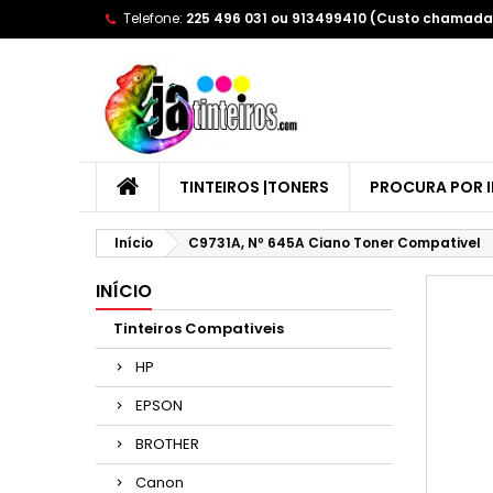
Telefone:
225 496 031 ou 913499410 (Custo chamada 
A
(
E
Yo
((l
TINTEIROS |TONERS
PROCURA POR 
Início
C9731A, Nº 645A Ciano Toner Compativel
INÍCIO
Tinteiros Compativeis
HP
EPSON
BROTHER
Canon