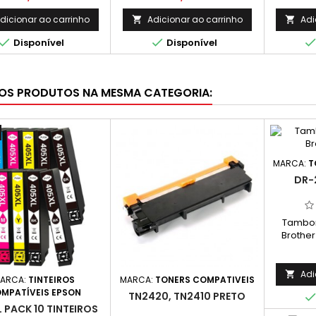
dicionar ao carrinho
Adicionar ao carrinho
Adi




Disponível
Disponível
OS PRODUTOS NA MESMA CATEGORIA:
MARCA:
T
DR-
Tambor
Brother
Rendime
Adi

ARCA:
TINTEIROS
MARCA:
TONERS COMPATIVEIS
MPATÍVEIS EPSON
TN2420, TN2410 PRETO
 PACK 10 TINTEIROS