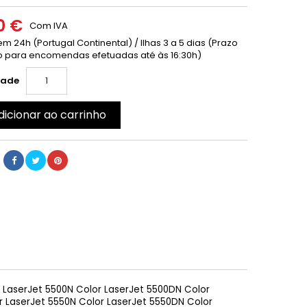
0 €
Com IVA
m 24h (Portugal Continental) / Ilhas 3 a 5 dias (Prazo
 para encomendas efetuadas até às 16:30h)
dade
dicionar ao carrinho
 LaserJet 5500N Color LaserJet 5500DN Color
r LaserJet 5550N Color LaserJet 5550DN Color