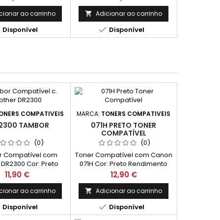
cionar ao carrinho
Adicionar ao carrinho



Disponível
Disponível
ONERS COMPATIVEIS
MARCA:
TONERS COMPATIVEIS
2300 TAMBOR
071H PRETO TONER
COMPATÍVEL
(0)
(0)
 Compatível com
Toner Compatível com Canon
 DR2300 Cor: Preto
071H Cor: Preto Rendimento
nto Médio: 12,000
Médio: 2.400 Páginas* *(Em
Preço
Preço
11,90 €
12,90 €
Páginas*
impressão contínua até 5% de
cobertura de uma Folha A4)
cionar ao carrinho
Adicionar ao carrinho



Disponível
Disponível