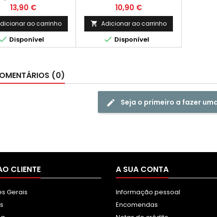
pacidade: 2.800k
Preto Rendimento
Preço
Preço
13,90 €
10,90 €
Médio: 6,000 Páginas*
dicionar ao carrinho
Adicionar ao carrinho



Disponível
Disponível
OMENTÁRIOS (0)
Seja o primeiro a fazer um
AO CLIENTE
A SUA CONTA
s Gerais
Informação pessoal
s
Encomendas