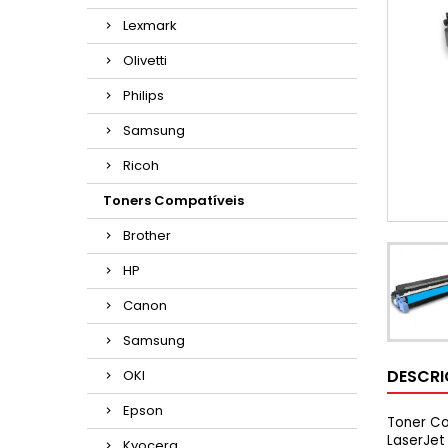
Lexmark
Olivetti
Philips
Samsung
Ricoh
Toners Compatíveis
Brother
HP
Canon
Samsung
DESCR
OKI
Epson
Toner Co
LaserJet
Kyocera