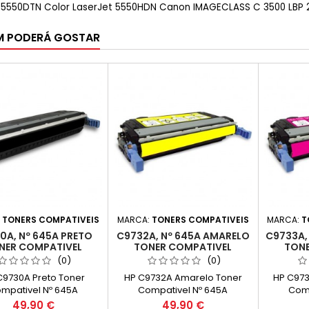
 5550DTN Color LaserJet 5550HDN Canon IMAGECLASS C 3500 LBP 27
M PODERÁ GOSTAR
:
TONERS COMPATIVEIS
MARCA:
TONERS COMPATIVEIS
MARCA:
T
0A, Nº 645A PRETO
C9732A, Nº 645A AMARELO
C9733A,
NER COMPATIVEL
TONER COMPATIVEL
TONE
(0)
(0)
C9730A Preto Toner
HP C9732A Amarelo Toner
HP C97
mpativel Nº 645A
Compativel Nº 645A
Comp
pacidade: 11.000k
Capacidade: 11.000k
Capa
Preço
Preço
49,90 €
49,90 €