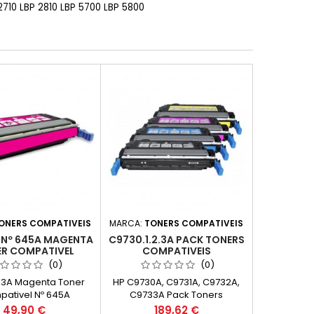
10 LBP 2810 LBP 5700 LBP 5800
ONERS COMPATIVEIS
MARCA:
TONERS COMPATIVEIS
 Nº 645A MAGENTA
C9730.1.2.3A PACK TONERS
R COMPATIVEL
COMPATIVEIS
(0)
(0)
33A Magenta Toner
HP C9730A, C9731A, C9732A,
ativel Nº 645A
C9733A Pack Toners
cidade: 11.000k
Compativeis Nº 645A
Preço
Preço
49,90 €
189,62 €