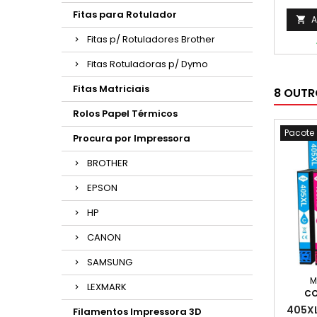
Fitas para Rotulador
A

Fitas p/ Rotuladores Brother
Fitas Rotuladoras p/ Dymo
Fitas Matriciais
8 OUTR
Rolos Papel Térmicos
Pacote
Procura por Impressora
BROTHER
EPSON
HP
CANON
SAMSUNG
M
LEXMARK
CO
405XL
Filamentos Impressora 3D