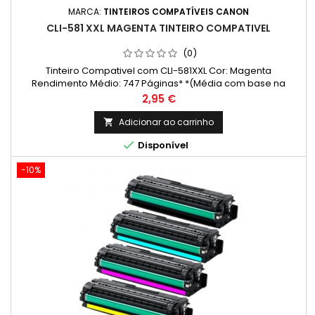
MARCA:
TINTEIROS COMPATÍVEIS CANON
CLI-581 XXL MAGENTA TINTEIRO COMPATIVEL
(0)
Tinteiro Compativel com CLI-581XXL Cor: Magenta
Rendimento Médio: 747 Páginas* *(Média com base na
norma ISO/IEC 24711 e impressão contínua. O rendimento real
Preço
2,95 €
varia consideravelmente com base no conteúdo das
páginas impressas e noutros factores.)
Adicionar ao carrinho


Disponível
-10%