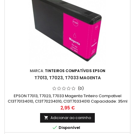
MARCA:
TINTEIROS COMPATÍVEIS EPSON
T7013, T7023, T7033 MAGENTA
(0)
EPSON T7013, T7023, T7033 Magenta Tinteiro Compativel
C13T70134010, C13T70234010, C13T70334010 Capacidade: 35ml
Preço
2,95 €
Adicionar ao carrinho


Disponível