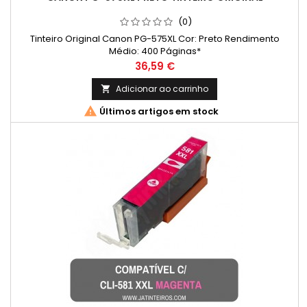
(0)
Tinteiro Original Canon PG-575XL Cor: Preto Rendimento
Médio: 400 Páginas*
Preço
36,59 €
Adicionar ao carrinho


Últimos artigos em stock