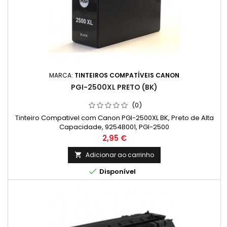
MARCA:
TINTEIROS COMPATÍVEIS CANON
PGI-2500XL PRETO (BK)
(0)
Tinteiro Compativel com Canon PGI-2500XL BK, Preto de Alta
Capacidade, 9254B001, PGI-2500
Preço
2,95 €
Adicionar ao carrinho


Disponível