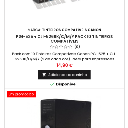
MARCA:
TINTEIROS COMPATÍVEIS CANON
PGI-525 + CLI-526BK/C/M/Y PACK 10 TINTEIROS
COMPATÍVEIS
(0)
Pack com 10 Tinteiros Compatíveis Canon PGI-525 + CLI-
526BK/C/M/Y (2 de cada cor). Ideal para impressões
vibrantes e econômicas com alta qualidade.
Preço
14,90 €
Adicionar ao carrinho


Disponível
Em promoção!