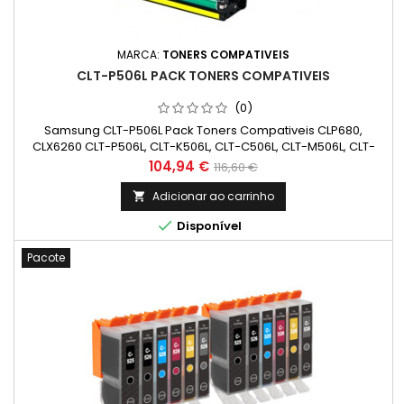
MARCA:
TONERS COMPATIVEIS
CLT-P506L PACK TONERS COMPATIVEIS
(0)
Samsung CLT-P506L Pack Toners Compativeis CLP680,
CLX6260 CLT-P506L, CLT-K506L, CLT-C506L, CLT-M506L, CLT-
Y506L
Preço
Preço
104,94 €
116,60 €
normal
Adicionar ao carrinho


Disponível
Pacote