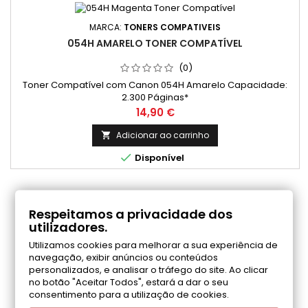
MARCA:
TONERS COMPATIVEIS
054H AMARELO TONER COMPATÍVEL
(0)
Toner Compatível com Canon 054H Amarelo Capacidade:
2.300 Páginas*
Preço
14,90 €
Adicionar ao carrinho


Disponível
COMENTÁRIOS (0)
Respeitamos a privacidade dos
utilizadores.
Utilizamos cookies para melhorar a sua experiência de
Seja o primeiro a fazer uma avaliação
navegação, exibir anúncios ou conteúdos
personalizados, e analisar o tráfego do site. Ao clicar
no botão "Aceitar Todos", estará a dar o seu
consentimento para a utilização de cookies.