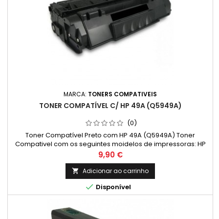
MARCA:
TONERS COMPATIVEIS
TONER COMPATÍVEL C/ HP 49A (Q5949A)
(0)
Toner Compatível Preto com HP 49A (Q5949A) Toner
Compativel com os seguintes moidelos de impressoras: HP
Lasejet 1160,1160LE, 1320, 1320N, 1320NW, 1320TN, 3390, 3392;
Preço
9,90 €
CANON LBP 3300/3360, HP LaserJet P2010,P2014, P2015,
P2015DN, P2015X, M2727MFP, CANON LBP3310,3370
Adicionar ao carrinho


Disponível