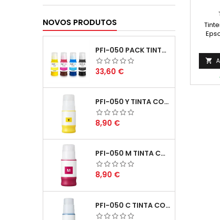
NOVOS PRODUTOS
Tint
Epso
Amare
PFI-050 PACK TINTAS COMPATIVEIS
A

Preço
33,60 €
PFI-050 Y TINTA COMPATÍVEL AMARELO
Preço
8,90 €
PFI-050 M TINTA COMPATÍVEL MAGENTA
Preço
8,90 €
PFI-050 C TINTA COMPATÍVEL CIANO