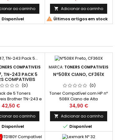
cionar ao carrinho
Adicionar ao carrinho



Disponível
Últimos artigos em stock
ONERS COMPATIVEIS
MARCA:
TONERS COMPATIVEIS
, TN-243 PACK 5
Nº508X CIANO, CF361X
S COMPATIVEIS
(0)
(0)
ck de 5 Toners
Toner Compatível com HP nº
is Brother TN-243 e
508X Ciano de Alta
lta Capacidade é a
Capacidade CF361X
Preço
Preço
42,50 €
34,90 €
perfeita para quem
Capacidade: 9.500 páginas.
ura uma solução
cionar ao carrinho
Adicionar ao carrinho

ómica e de alto


Disponível
Disponível
to. Inclui 2 toners
1 de cada cor (Ciano,
o
nta e Amarelo),