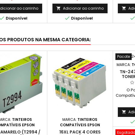
dicionar ao carrinho
Adicionar ao carrinho
Adi




Disponível
Disponível
OS PRODUTOS NA MESMA CATEGORIA:
Pacote
MARCA:
T
TN-247
TONER
O Pa
Compatíve
TN-247 A
escolha 
proc
Adi

econ
ARCA:
TINTEIROS
MARCA:
TINTEIROS
rendimen
MPATÍVEIS EPSON
COMPATÍVEIS EPSON
pretos e 
 AMARELO (T2994 /
16XL PACK 4 CORES
Esgotad
Mage