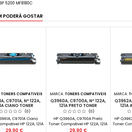
BP 5200 MF8180C
M PODERÁ GOSTAR
:
TONERS COMPATIVEIS
MARCA:
TONERS COMPATIVEIS
MARCA:
T
A, C9701A, Nº 122A,
Q3960A, C9700A, Nº 122A,
Q3962A,
1A CIANO TONER
121A PRETO TONER
121A
COMPATIVEL
COMPATIVEL
C
(0)
(0)
3961A, C9701A Ciano
HP Q3960A, C9700A Preto
HP Q396
ompativel HP 122A, 121A
Toner Compativel HP 122A, 121A
Toner Com
pacidade: 4.000k
Capacidade: 5.000k
Capa
Preço
Preço
29,90 €
29,90 €