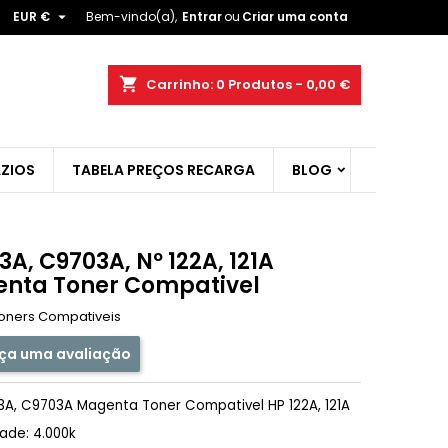

EUR €
Bem-vindo(a),
Entrar
ou
Criar uma conta
×
×
×
shopping_cart
Carrinho:
0
Produtos - 0,00 €
ist
ZIOS
TABELA PREÇOS RECARGA
BLOG
)
)
A, C9703A, Nº 122A, 121A
nta Toner Compativel
oners Compativeis
ça uma avaliação
A, C9703A Magenta Toner Compativel HP 122A, 121A
ade: 4.000k