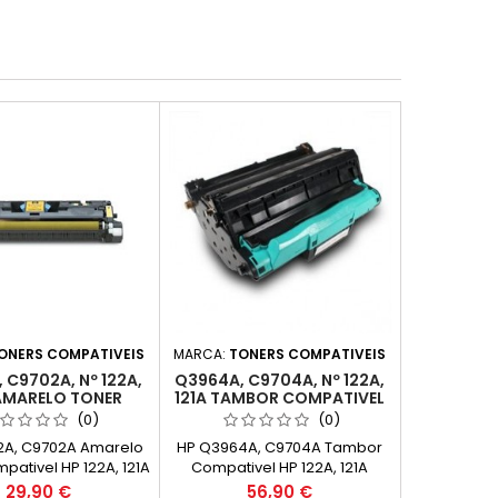
ONERS COMPATIVEIS
MARCA:
TONERS COMPATIVEIS
 C9702A, Nº 122A,
Q3964A, C9704A, Nº 122A,
 AMARELO TONER
121A TAMBOR COMPATIVEL
OMPATIVEL
(DRUM)
(0)
(0)
2A, C9702A Amarelo
HP Q3964A, C9704A Tambor
pativel HP 122A, 121A
Compativel HP 122A, 121A
cidade: 4.000k
(DRUM) Capacidade: 20.000k
Preço
Preço
29,90 €
56,90 €