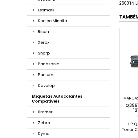
2500TN L
Lexmark
TAMBÉ
Konica Minolta
Ricoh
Xerox
Sharp
Panasonic
Pantum
Develop
Etiquetas Autocolantes
MARCA
Compatíveis
Q3961
12
Brother
Zebra
HP Q
Toner C
Dymo
Ca