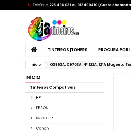
Telefone:
225 496 031 ou 913499410 (Custo chamada 
A
(
E
Yo
((l
TINTEIROS |TONERS
PROCURA POR 
Início
Q3963A, C9703A, Nº 122A, 121A Magenta T
INÍCIO
Tinteiros Compativeis
HP
EPSON
BROTHER
Canon