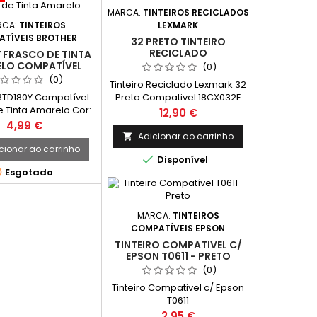
ndo impressões de
MARCA:
TINTEIROS RECICLADOS
de profissional com
RCA:
TINTEIROS
LEXMARK
vibrantes e textos
TÍVEIS BROTHER
32 PRETO TINTEIRO
or: 2 Preto, 1 Ciano, 1
RECICLADO
 FRASCO DE TINTA
ta, 1 Amarelo...
LO COMPATÍVEL
(0)
(0)
Tinteiro Reciclado Lexmark 32
BTD180Y Compatível
Preto Compativel 18CX032E
e Tinta Amarelo Cor:
Preço
12,90 €
 Rendimento Médio:
Preço
4,99 €
.000 Páginas
Adicionar ao carrinho

ibilidades: DCP-
cionar ao carrinho

Disponível
 DCP-T583DW, DCP-

Esgotado
T780DW
MARCA:
TINTEIROS
COMPATÍVEIS EPSON
TINTEIRO COMPATIVEL C/
EPSON T0611 - PRETO
(0)
Tinteiro Compativel c/ Epson
T0611
Preço
2,95 €