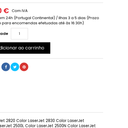
0 €
Com IVA
m 24h (Portugal Continental) / Ilhas 3 a 5 dias (Prazo
 para encomendas efetuadas até às 16:30h)
dade
dicionar ao carrinho
et 2820 Color LaserJet 2830 Color LaserJet
aserJet 2500L Color LaserJet 2500N Color LaserJet