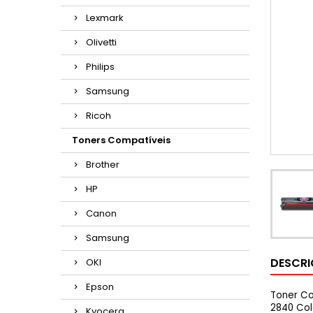
Lexmark
Olivetti
Philips
Samsung
Ricoh
Toners Compatíveis
Brother
HP
Canon
Samsung
DESCR
OKI
Epson
Toner Co
2840 Col
Kyocera