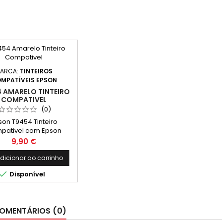
ARCA:
TINTEIROS
MPATÍVEIS EPSON
 AMARELO TINTEIRO
COMPATIVEL
(0)
son T9454 Tinteiro
pativel com Epson
3T945440 Amarelo
Preço
9,90 €
idade: 5.000 Páginas
dicionar ao carrinho

Disponível
OMENTÁRIOS (0)