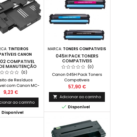
RCA:
TINTEIROS
MARCA:
TONERS COMPATIVEIS
ATÍVEIS CANON
045H PACK TONERS
COMPATIVEIS
02 COMPATIVEL
 DE MANUTENÇÃO
(0)
(0)
Canon 045H Pack Toners
ito de Resíduos
Compativeis
vel com Canon MC-
Preço
57,90 €
G02
Preço
9,23 €
Adicionar ao carrinho

cionar ao carrinho

Disponível

Disponível