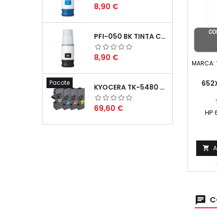
Preço
8,90 €
PFI-050 BK TINTA COMPATÍVEL PRETA
Preço
8,90 €
MARCA:
652
Pacote
KYOCERA TK-5480 PACK TONERS COMPATÍVEIS
Preço
69,60 €
HP 
Co
C
A

C