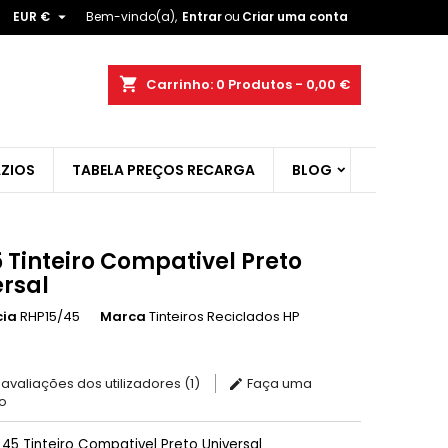

EUR €
Bem-vindo(a),
Entrar
ou
Criar uma conta
×
×
×
shopping_cart
Carrinho:
0
Produtos - 0,00 €
ist
ZIOS
TABELA PREÇOS RECARGA
BLOG
)
)
5 Tinteiro Compativel Preto
ersal
cia
RHP15/45
Marca
Tinteiros Reciclados HP
 avaliações dos utilizadores (1)
Faça uma
o
P 45 Tinteiro Compativel Preto Universal