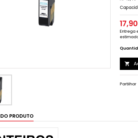
Capacid
17,9
Entrega e
estimado
Quanti
A

Partilhar
 DO PRODUTO