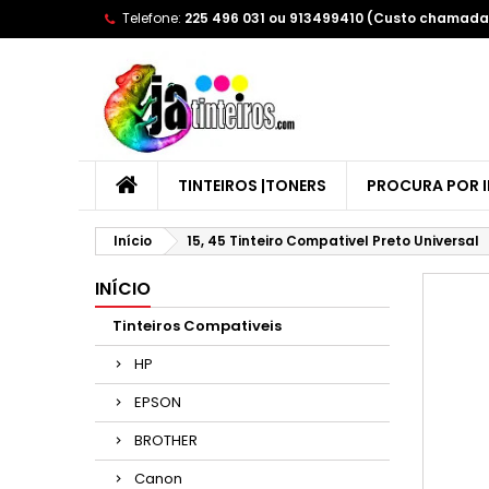
Telefone:
225 496 031 ou 913499410 (Custo chamada 
A
(
E
Yo
((l
TINTEIROS |TONERS
PROCURA POR 
Início
15, 45 Tinteiro Compativel Preto Universal
INÍCIO
Tinteiros Compativeis
HP
EPSON
BROTHER
Canon