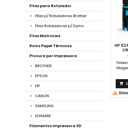
Fitas para Rotulador
Fitas p/ Rotuladores Brother
Fitas Rotuladoras p/ Dymo
Fitas Matriciais
HP 92
Rolos Papel Térmicos
OR
Procura por Impressora
Tintei
BROTHER
Magen
Pági
EPSON
contínu
d
A

HP

Últi
CANON
SAMSUNG
LEXMARK
Filamentos Impressora 3D