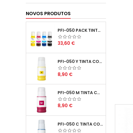
NOVOS PRODUTOS
PFI-050 PACK TINTAS COMPATIVEIS
Preço
33,60 €
PFI-050 Y TINTA COMPATÍVEL AMARELO
Preço
8,90 €
PFI-050 M TINTA COMPATÍVEL MAGENTA
Preço
8,90 €
PFI-050 C TINTA COMPATÍVEL CIANO