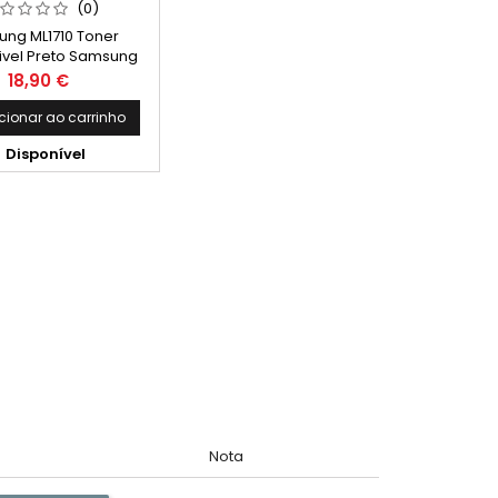
(0)
ng ML1710 Toner
vel Preto Samsung
3 Capacidade: 3.000
Preço
18,90 €
Paginas
cionar ao carrinho

Disponível
Nota