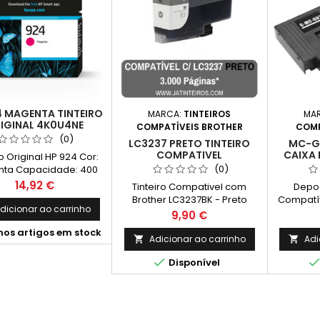
4 MAGENTA TINTEIRO
MARCA:
TINTEIROS
MA
IGINAL 4K0U4NE
COMPATÍVEIS BROTHER
COMP
(0)
LC3237 PRETO TINTEIRO
MC-G
COMPATIVEL
CAIXA
ro Original HP 924 Cor:
(0)
ta Capacidade: 400
nas* *(Em impressão
Preço
14,92 €
Tinteiro Compativel com
Depos
a até 5% de cobertura
Brother LC3237BK - Preto
Compatí
e uma Folha A4)
dicionar ao carrinho
Capacidade: 3.000 Páginas*
Preço
9,90 €
mos artigos em stock
Adicionar ao carrinho
Adi



Disponível