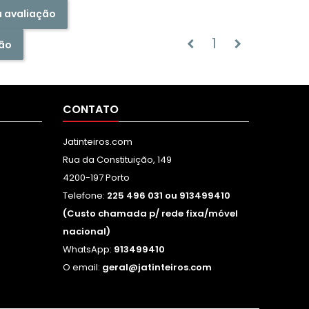
a avaliação
1
chevron_left
chevron_right
ão
CONTATO
Jatinteiros.com
Rua da Constituição, 149
4200-197 Porto
Telefone:
225 496 031 ou 913499410
(Custo chamada p/ rede fixa/móvel
nacional)
WhatsApp:
913499410
O email:
geral@jatinteiros.com