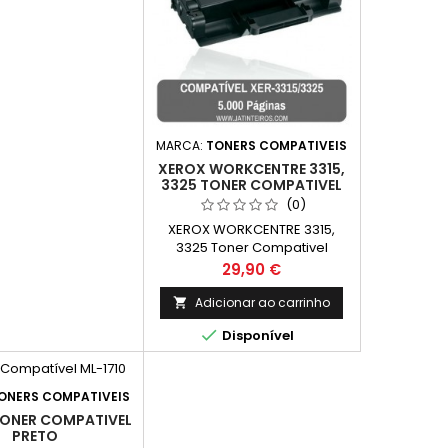
MARCA:
TONERS COMPATIVEIS
XEROX WORKCENTRE 3315,
3325 TONER COMPATIVEL
PRETO 106R02311,
(0)
106R02313
XEROX WORKCENTRE 3315,
3325 Toner Compativel
Preto 106R02311, 106R02313
Preço
29,90 €
Capacidade: 5.000 Páginas
Adicionar ao carrinho


Disponível
ONERS COMPATIVEIS
TONER COMPATIVEL
PRETO