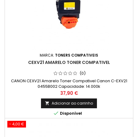
MARCA:
TONERS COMPATIVEIS
CEXV21 AMARELO TONER COMPATIVEL
(0)
CANON CEXV21 Amarelo Toner Compativel Canon C-EXV21
0455B002 Capacidade: 14.000k
Preço
37,90 €
Adicionar ao carrinho


Disponível
- 4,00 €