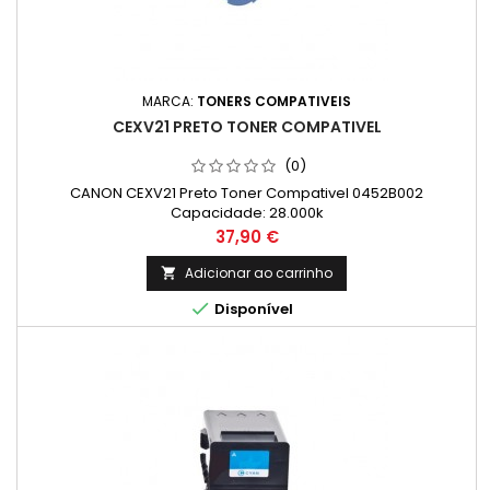
MARCA:
TONERS COMPATIVEIS
CEXV21 PRETO TONER COMPATIVEL
(0)
CANON CEXV21 Preto Toner Compativel 0452B002
Capacidade: 28.000k
Preço
37,90 €
Adicionar ao carrinho


Disponível