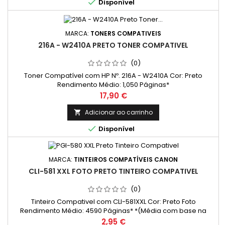

Disponível
MARCA:
TONERS COMPATIVEIS
216A - W2410A PRETO TONER COMPATIVEL
(0)
Toner Compatível com HP Nº. 216A - W2410A Cor: Preto
Rendimento Médio: 1,050 Páginas*
Preço
17,90 €
Adicionar ao carrinho


Disponível
MARCA:
TINTEIROS COMPATÍVEIS CANON
CLI-581 XXL FOTO PRETO TINTEIRO COMPATIVEL
(0)
Tinteiro Compativel com CLI-581XXL Cor: Preto Foto
Rendimento Médio: 4590 Páginas* *(Média com base na
norma ISO/IEC 24711 e impressão contínua. O rendimento real
Preço
2,95 €