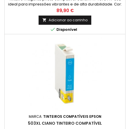
ideal para impressões vibrantes e de alta durabilidade. Cor:
Magenta Photo Capacidade: 700ml
Preço
89,90 €
Adicionar ao carrinho


Disponível
MARCA:
TINTEIROS COMPATÍVEIS EPSON
503XL CIANO TINTEIRO COMPATÍVEL