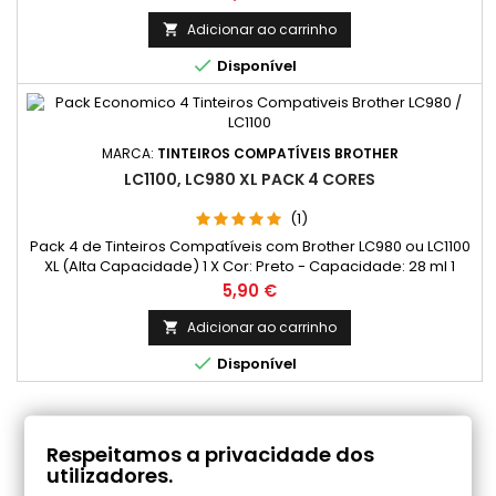
varia consideravelmente com base no conteúdo das
páginas impressas e noutros factores.)
Adicionar ao carrinho


Disponível
MARCA:
TINTEIROS COMPATÍVEIS BROTHER
LC1100, LC980 XL PACK 4 CORES
(1)
Pack 4 de Tinteiros Compatíveis com Brother LC980 ou LC1100
XL (Alta Capacidade) 1 X Cor: Preto - Capacidade: 28 ml 1
X Cor: Ciano - Capacidade: 18 ml 1 X Cor: Magenta
Preço
5,90 €
- Capacidade: 18 ml 1 X Cor: Amarelo - Capacidade: 18 ml
Adicionar ao carrinho


Disponível
COMENTÁRIOS (0)
Respeitamos a privacidade dos
utilizadores.