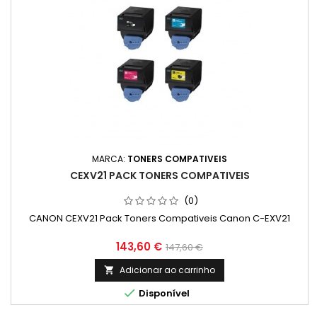
MARCA:
TONERS COMPATIVEIS
CEXV21 PACK TONERS COMPATIVEIS
(0)
CANON CEXV21 Pack Toners Compativeis Canon C-EXV21
Preço
Preço
143,60 €
147,60 €
normal
Adicionar ao carrinho


Disponível