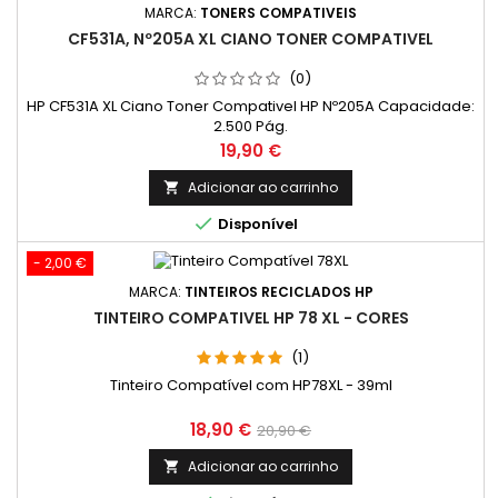
MARCA:
TONERS COMPATIVEIS
CF531A, Nº205A XL CIANO TONER COMPATIVEL
(0)
HP CF531A XL Ciano Toner Compativel HP Nº205A Capacidade:
2.500 Pág.
Preço
19,90 €
Adicionar ao carrinho


Disponível
- 2,00 €
MARCA:
TINTEIROS RECICLADOS HP
TINTEIRO COMPATIVEL HP 78 XL - CORES
(1)
Tinteiro Compatível com HP78XL - 39ml
Preço
Preço
18,90 €
20,90 €
normal
Adicionar ao carrinho
