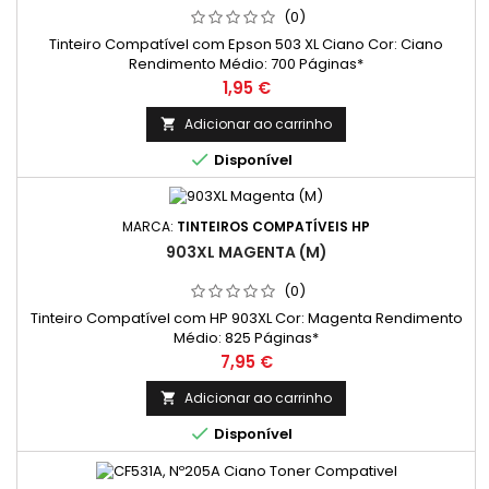
(0)
Tinteiro Compatível com Epson 503 XL Ciano Cor: Ciano
Rendimento Médio: 700 Páginas*
Preço
1,95 €
Adicionar ao carrinho


Disponível
MARCA:
TINTEIROS COMPATÍVEIS HP
903XL MAGENTA (M)
(0)
Tinteiro Compatível com HP 903XL Cor: Magenta Rendimento
Médio: 825 Páginas*
Preço
7,95 €
Adicionar ao carrinho


Disponível