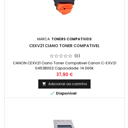
MARCA:
TONERS COMPATIVEIS
CEXV21 CIANO TONER COMPATIVEL
(0)
CANON CEXV21 Ciano Toner Compativel Canon C-EXV21
0453B002 Capacidade: 14.000k
Preço
37,90 €
Adicionar ao carrinho


Disponível