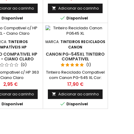
cionar ao carrinho
Adicionar ao carrinho



Disponível
Disponível
RCA:
TINTEIROS
MARCA:
TINTEIROS RECICLADOS
MPATÍVEIS HP
CANON
RO COMPATIVEL HP
CANON PG-545XL TINTEIRO
 - CIANO CLARO
COMPATIVEL
(0)
(1)
Compativel c/ HP 363
Tinteiro Reciclado Compativel
 Ciano Claro
com Canon PG-545 XL Cor:
Preto Capacidade: 16 ml
Preço
Preço
2,95 €
17,90 €
Rendimento Médio: 400
Páginas*
cionar ao carrinho
Adicionar ao carrinho



Disponível
Disponível