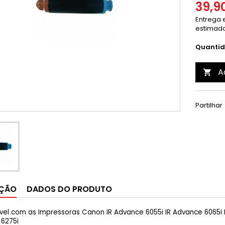
39,9
Entrega e
estimado
Quanti
A

Partilhar
IÇÃO
DADOS DO PRODUTO
el com as Impressoras Canon IR Advance 6055i IR Advance 6065i IR
6275i