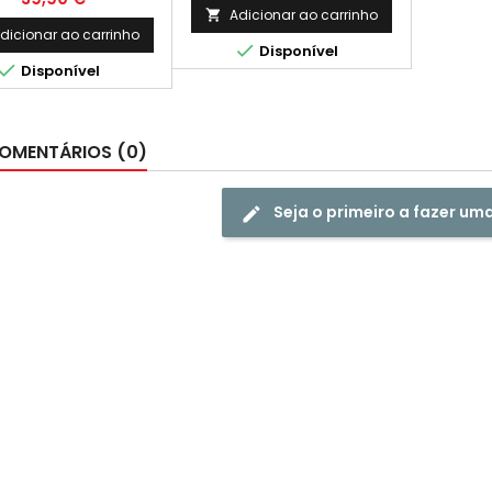
HP L0R95AE, L0S07AE
Adicionar ao carrinho

dicionar ao carrinho

Disponível

Disponível
OMENTÁRIOS (0)
Seja o primeiro a fazer um