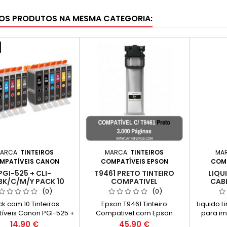
OS PRODUTOS NA MESMA CATEGORIA:
ARCA:
TINTEIROS
MARCA:
TINTEIROS
MA
MPATÍVEIS CANON
COMPATÍVEIS EPSON
COMP
PGI-525 + CLI-
T9461 PRETO TINTEIRO
LIQU
BK/C/M/Y PACK 10
COMPATIVEL
CAB
EIROS COMPATÍVEIS
(0)
(0)
k com 10 Tinteiros
Epson T9461 Tinteiro
Liquido 
íveis Canon PGI-525 +
Compativel com Epson
para im
6BK/C/M/Y (2 de cada
C13T946140 Capacidade:
Preço
Preço
14,90 €
45,90 €