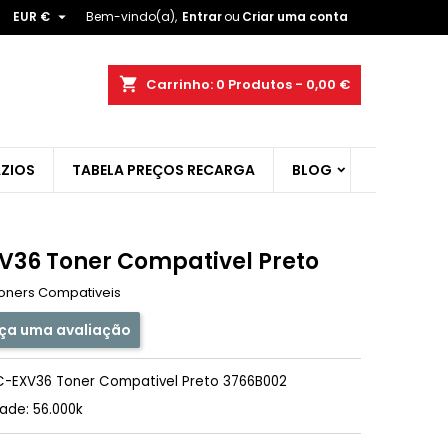

EUR €
Bem-vindo(a),
Entrar
ou
Criar uma conta
×
×
×
shopping_cart
Carrinho:
0
Produtos - 0,00 €
ist
ZIOS
TABELA PREÇOS RECARGA
BLOG
)
)
V36 Toner Compativel Preto
oners Compativeis
ça uma avaliação
-EXV36 Toner Compativel Preto 3766B002
ade: 56.000k