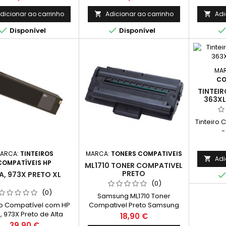
Ideal para impressões
3.000 Páginas
tes e econômicas com
dicionar ao carrinho
Adicionar ao carrinho
Adi


alta qualidade.


Disponível
Disponível
MA
CO
TINTEI
363XL
Tinteiro 
-
ARCA:
TINTEIROS
MARCA:
TONERS COMPATIVEIS
Adi

COMPATÍVEIS HP
ML1710 TONER COMPATIVEL
PRETO
A, 973X PRETO XL
(0)
(0)
Samsung ML1710 Toner
ro Compatível com HP
Compativel Preto Samsung
, 973X Preto de Alta
ML-1710D3 Capacidade: 3.000
Preço
18,90 €
idade XL Compatível
Paginas
Preço
39,90 €