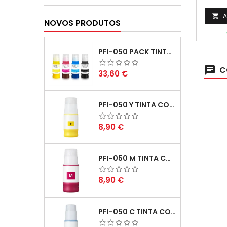
com 
A

NOVOS PRODUTOS
PFI-050 PACK TINTAS COMPATIVEIS
C
Preço
33,60 €
PFI-050 Y TINTA COMPATÍVEL AMARELO
Preço
8,90 €
PFI-050 M TINTA COMPATÍVEL MAGENTA
Preço
8,90 €
PFI-050 C TINTA COMPATÍVEL CIANO