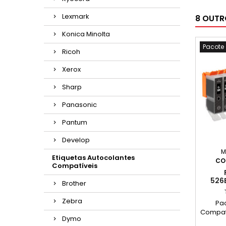
Lexmark
8 OUTR
Konica Minolta
Pacote
Ricoh
Xerox
Sharp
Panasonic
Pantum
Develop
M
Etiquetas Autocolantes
CO
Compatíveis
526
Brother
TINT
Zebra
Pac
Compat
Dymo
CLI-52