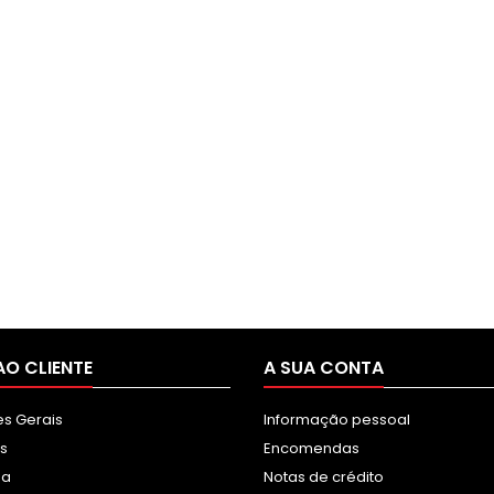
AO CLIENTE
A SUA CONTA
s Gerais
Informação pessoal
s
Encomendas
sa
Notas de crédito