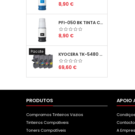
Preço
8,90 €
PFI-050 BK TINTA COMPATÍVEL PRETA
Preço
8,90 €
Pacote
KYOCERA TK-5480 PACK TONERS COMPATÍVEIS
Preço
69,60 €
PRODUTOS
APOIO 
Compramos Tinteiros Vazios
Condiçoe
Tinteiros Compativeis
Contacto
Toners Compatíveis
A Empre