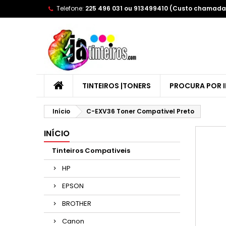
Telefone:
225 496 031 ou 913499410 (Custo chamada 
A
(
E
Yo
((l
TINTEIROS |TONERS
PROCURA POR 
Início
C-EXV36 Toner Compativel Preto
INÍCIO
Tinteiros Compativeis
HP
EPSON
BROTHER
Canon