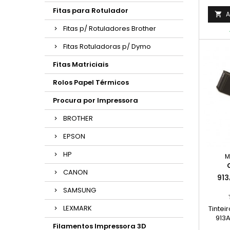
cor). 
Fitas para Rotulador
vibran
A

Fitas p/ Rotuladores Brother
Fitas Rotuladoras p/ Dymo
Fitas Matriciais
Rolos Papel Térmicos
Procura por Impressora
BROTHER
EPSON
HP
M
CANON
913
SAMSUNG
LEXMARK
Tintei
913A
Filamentos Impressora 3D
Capac