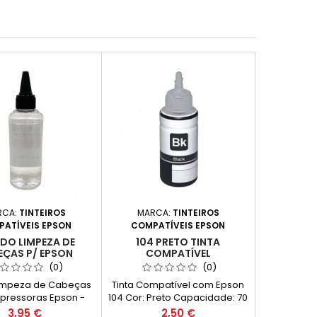
RCA:
TINTEIROS
MARCA:
TINTEIROS
ATÍVEIS EPSON
COMPATÍVEIS EPSON
IDO LIMPEZA DE
104 PRETO TINTA
EÇAS P/ EPSON
COMPATÍVEL
(0)
(0)
Limpeza de Cabeças
Tinta Compatível com Epson
pressoras Epson -
104 Cor: Preto Capacidade: 70
100ml
ml
Preço
Preço
3,95 €
2,50 €