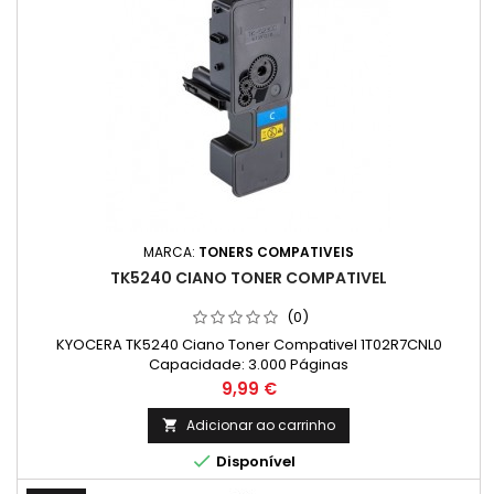
MARCA:
TONERS COMPATIVEIS
TK5240 CIANO TONER COMPATIVEL
(0)
KYOCERA TK5240 Ciano Toner Compativel 1T02R7CNL0
Capacidade: 3.000 Páginas
Preço
9,99 €
Adicionar ao carrinho


Disponível