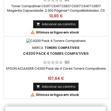
Toner Compatível CS317 CS417 CS517 CX317 CX417 CX517
Magenta Capacidade: 2.300 Páginas* Compatibilidades: CS
317dn; CS 417dn; CS 517de; CX 317dn; CX 417de; CX 517de.
Preço
13,90 €
Adicionar ao carrinho


Últimos artigos em stock
MARCA:
TONERS COMPATIVEIS
C4200 PACK 4 TONERS COMPATIVEIS
(0)
EPSON ACULASER C4200 Pack de 4 Cores Toners Compativeis
Preço
107,64 €
Adicionar ao carrinho


Últimos artigos em stock