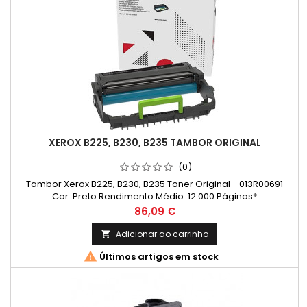
XEROX B225, B230, B235 TAMBOR ORIGINAL
(0)
Tambor Xerox B225, B230, B235 Toner Original - 013R00691
Cor: Preto Rendimento Médio: 12.000 Páginas*
Preço
86,09 €
Adicionar ao carrinho


Últimos artigos em stock