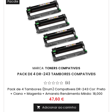
Pacote
MARCA:
TONERS COMPATIVEIS
PACK DE 4 DR-243 TAMBORES COMPATIVEIS
(0)
Pack de 4 Tambores (Drum) Compativeis DR-243 Cor: Preto
+ Ciano + Magenta + Amarelo Rendimento Médio: 18,000
Páginas*
Preço
47,60 €
Adicionar ao carrinho
