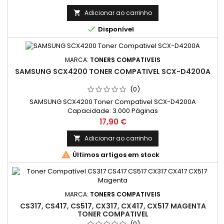
Adicionar ao carrinho


Disponível
MARCA:
TONERS COMPATIVEIS
SAMSUNG SCX4200 TONER COMPATIVEL SCX-D4200A
(0)
SAMSUNG SCX4200 Toner Compativel SCX-D4200A
Capacidade: 3.000 Páginas
Preço
17,90 €
Adicionar ao carrinho


Últimos artigos em stock
MARCA:
TONERS COMPATIVEIS
CS317, CS417, CS517, CX317, CX417, CX517 MAGENTA
TONER COMPATIVEL
(0)