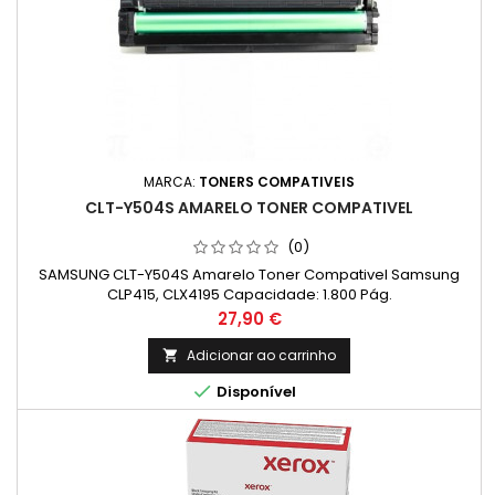
MARCA:
TONERS COMPATIVEIS
CLT-Y504S AMARELO TONER COMPATIVEL
(0)
SAMSUNG CLT-Y504S Amarelo Toner Compativel Samsung
CLP415, CLX4195 Capacidade: 1.800 Pág.
Preço
27,90 €
Adicionar ao carrinho


Disponível