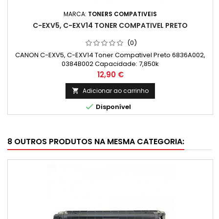
MARCA:
TONERS COMPATIVEIS
C-EXV5, C-EXV14 TONER COMPATIVEL PRETO
(0)
CANON C-EXV5, C-EXV14 Toner Compativel Preto 6836A002,
0384B002 Capacidade: 7,850k
Preço
12,90 €
Adicionar ao carrinho


Disponível
8 OUTROS PRODUTOS NA MESMA CATEGORIA: