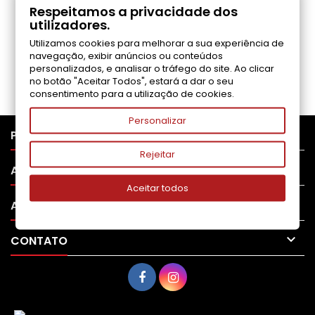
COMENTÁRIOS (0)
Respeitamos a privacidade dos
utilizadores.
Utilizamos cookies para melhorar a sua experiência de
Seja o primeiro a fazer uma avaliação
navegação, exibir anúncios ou conteúdos
personalizados, e analisar o tráfego do site. Ao clicar
no botão "Aceitar Todos", estará a dar o seu
consentimento para a utilização de cookies.
Personalizar

PRODUTOS
Rejeitar

APOIO AO CLIENTE
Aceitar todos

A SUA CONTA

CONTATO