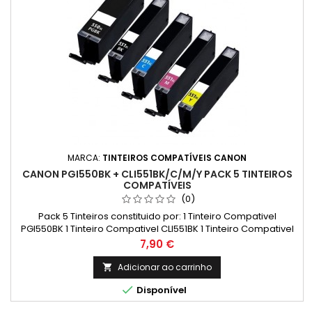
MARCA:
TINTEIROS COMPATÍVEIS CANON
CANON PGI550BK + CLI551BK/C/M/Y PACK 5 TINTEIROS
COMPATÍVEIS
(0)
Pack 5 Tinteiros constituido por: 1 Tinteiro Compativel
PGI550BK 1 Tinteiro Compativel CLI551BK 1 Tinteiro Compativel
CLI551C 1 Tinteiro Compativel CLI551M 1 Tinteiro Compativel
Preço
7,90 €
CLI551Y
Adicionar ao carrinho


Disponível