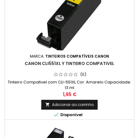
MARCA:
TINTEIROS COMPATÍVEIS CANON
CANON CLI551XL Y TINTEIRO COMPATIVEL
(0)
Tinteiro Compativel com CLI-551XL Cor: Amarelo Capacidade:
13 ml
Preço
1,95 €
Adicionar ao carrinho


Disponível