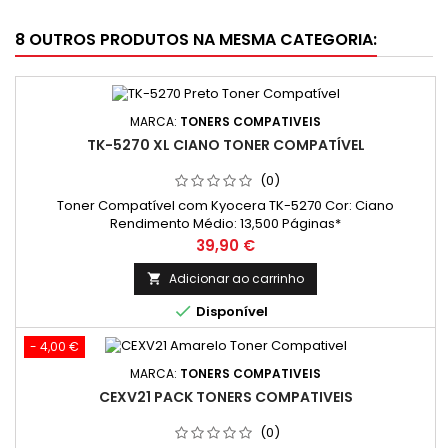
8 OUTROS PRODUTOS NA MESMA CATEGORIA:
MARCA:
TONERS COMPATIVEIS
TK-5270 XL CIANO TONER COMPATÍVEL
(0)
Toner Compatível com Kyocera TK-5270 Cor: Ciano
Rendimento Médio: 13,500 Páginas*
Preço
39,90 €
Adicionar ao carrinho


Disponível
- 4,00 €
MARCA:
TONERS COMPATIVEIS
CEXV21 PACK TONERS COMPATIVEIS
(0)