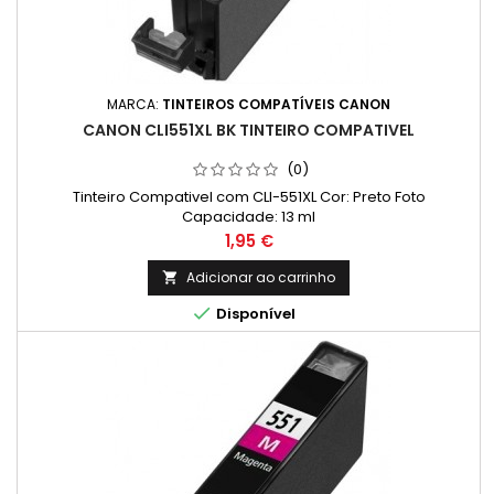
MARCA:
TINTEIROS COMPATÍVEIS CANON
CANON CLI551XL BK TINTEIRO COMPATIVEL
(0)
Tinteiro Compativel com CLI-551XL Cor: Preto Foto
Capacidade: 13 ml
Preço
1,95 €
Adicionar ao carrinho


Disponível