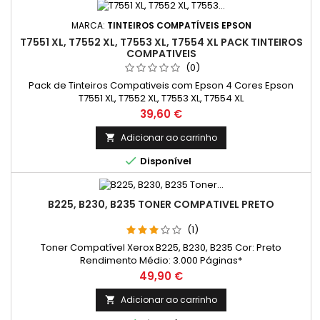
MARCA:
TINTEIROS COMPATÍVEIS EPSON
T7551 XL, T7552 XL, T7553 XL, T7554 XL PACK TINTEIROS
COMPATIVEIS
(0)
Pack de Tinteiros Compativeis com Epson 4 Cores Epson
T7551 XL, T7552 XL, T7553 XL, T7554 XL
Preço
39,60 €
Adicionar ao carrinho


Disponível
B225, B230, B235 TONER COMPATIVEL PRETO
(1)
Toner Compatível Xerox B225, B230, B235 Cor: Preto
Rendimento Médio: 3.000 Páginas*
Preço
49,90 €
Adicionar ao carrinho
