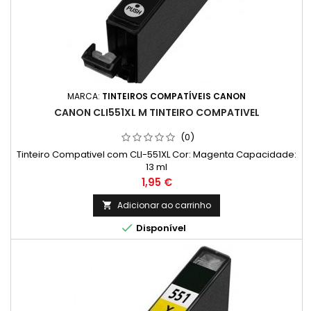
MARCA:
TINTEIROS COMPATÍVEIS CANON
CANON CLI551XL M TINTEIRO COMPATIVEL
(0)
Tinteiro Compativel com CLI-551XL Cor: Magenta Capacidade:
13 ml
Preço
1,95 €
Adicionar ao carrinho


Disponível