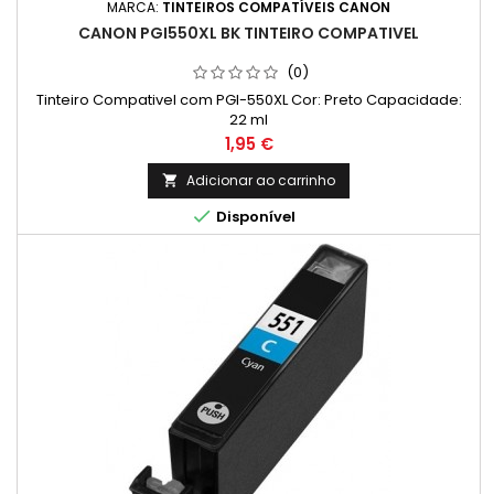
MARCA:
TINTEIROS COMPATÍVEIS CANON
CANON PGI550XL BK TINTEIRO COMPATIVEL
(0)
Tinteiro Compativel com PGI-550XL Cor: Preto Capacidade:
22 ml
Preço
1,95 €
Adicionar ao carrinho


Disponível