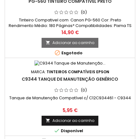
PG-560 TINTEIRO COMPATIVEL PRETO
(0)
Tinteiro Compativel com Canon PG-560 Cor: Preto
Rendimento Médio: 180 Páginas* Compatibilidades: Pixma TS
5300; Pixma TS 5350; Pixma TS 5350a; Pixma TS 5350i; Pixma TS
Preço
14,90 €
5351; Pixma TS 5351a; Pixma TS 5351i; Pixma TS 5352; Pixma TS
5352a; Pixma TS 5353; Pixma TS 5353a; Pixma TS 5355; Pixma
Adicionar ao carrinho

TS 5355a; Pixma TS 5400; Pixma TS 5450; Pixma TS 5451; Pixma

Esgotado
TS...
MARCA:
TINTEIROS COMPATÍVEIS EPSON
C9344 TANQUE DE MANUTENÇÃO GENÉRICO
(0)
Tanque de Manutenção Compatível c/ C12C934461 - C9344
Preço
5,95 €
Adicionar ao carrinho


Disponível