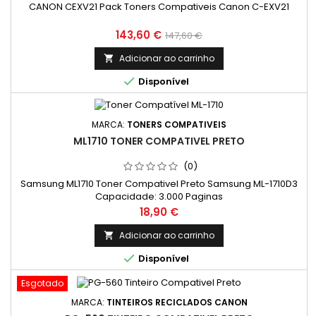
CANON CEXV21 Pack Toners Compativeis Canon C-EXV21
Preço
Preço
143,60 €
147,60 €
normal
Adicionar ao carrinho


Disponível
MARCA:
TONERS COMPATIVEIS
ML1710 TONER COMPATIVEL PRETO
(0)
Samsung ML1710 Toner Compativel Preto Samsung ML-1710D3
Capacidade: 3.000 Paginas
Preço
18,90 €
Adicionar ao carrinho


Disponível
Esgotado
MARCA:
TINTEIROS RECICLADOS CANON