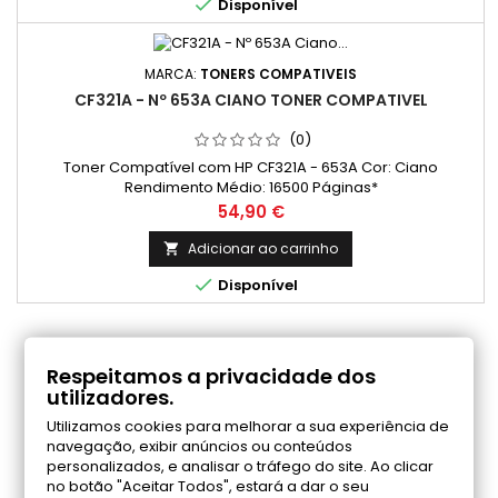

Disponível
MARCA:
TONERS COMPATIVEIS
CF321A - Nº 653A CIANO TONER COMPATIVEL
(0)
Toner Compatível com HP CF321A - 653A Cor: Ciano
Rendimento Médio: 16500 Páginas*
Preço
54,90 €
Adicionar ao carrinho


Disponível
COMENTÁRIOS (0)
Respeitamos a privacidade dos
utilizadores.
Utilizamos cookies para melhorar a sua experiência de
Seja o primeiro a fazer uma avaliação
navegação, exibir anúncios ou conteúdos
personalizados, e analisar o tráfego do site. Ao clicar
no botão "Aceitar Todos", estará a dar o seu