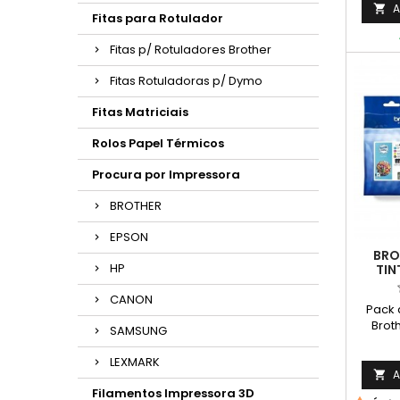
A

Fitas para Rotulador
Fitas p/ Rotuladores Brother
Fitas Rotuladoras p/ Dymo
Fitas Matriciais
Rolos Papel Térmicos
Procura por Impressora
BROTHER
EPSON
BRO
HP
TIN
CANON
Pack 
Brot
SAMSUNG
+Ciano
Ren
LEXMARK
Pá
A

Filamentos Impressora 3D