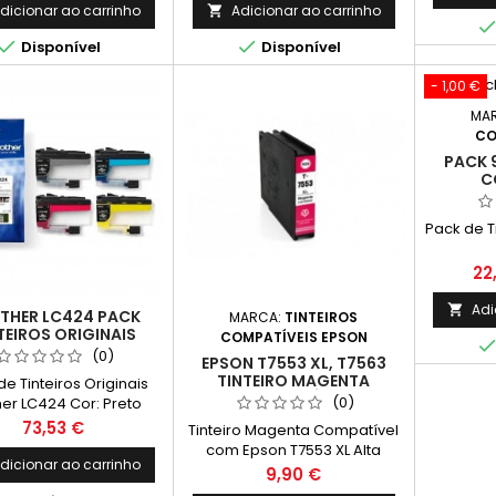
Páginas*
dicionar ao carrinho
Adicionar ao carrinho



Disponível
Disponível
- 1,00 €
MA
CO
PACK 
C
Pack de T
Pr
22
Adi

THER LC424 PACK
MARCA:
TINTEIROS
TEIROS ORIGINAIS
COMPATÍVEIS EPSON
(0)
EPSON T7553 XL, T7563
TINTEIRO MAGENTA
de Tinteiros Originais
COMPATÍVEL
(0)
her LC424 Cor: Preto
 + Magenta + Amarelo
Preço
73,53 €
Tinteiro Magenta Compatível
dimento Médio: 750
com Epson T7553 XL Alta
ginas* / cada cor
dicionar ao carrinho
Capacidade, T7563
Preço
9,90 €