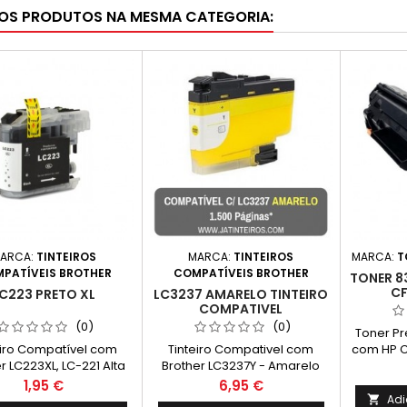
OS PRODUTOS NA MESMA CATEGORIA:
ARCA:
TINTEIROS
MARCA:
TINTEIROS
MARCA:
T
PATÍVEIS BROTHER
COMPATÍVEIS BROTHER
TONER 8
CF
C223 PRETO XL
LC3237 AMARELO TINTEIRO
COMPATIVEL
(0)
(0)
Toner Pr
eiro Compatível com
Tinteiro Compativel com
com HP C
r LC223XL, LC-221 Alta
Brother LC3237Y - Amarelo
Capacida
acidade Cor: Preto
Capacidade: 1.500 Páginas*
que a v
Preço
Preço
1,95 €
6,95 €
dimento Médio: 550
Adi
