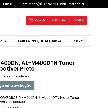

EUR €
Bem-vindo(a),
Entrar
ou
Criar uma conta
×
×
×
shopping_cart
Carrinho:
0
Produtos - 0,00 €
ist
ZIOS
TABELA PREÇOS RECARGA
BLOG
)
)
400DN, AL-M400DTN Toner
ativel Preto
oners Compativeis
ça uma avaliação
ORKFORCE AL-M400DN, AL-M400DTN Preto Toner
vel C13S050699