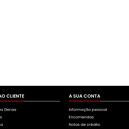
AO CLIENTE
A SUA CONTA
s Gerais
Informação pessoal
s
Encomendas
sa
Notas de crédito