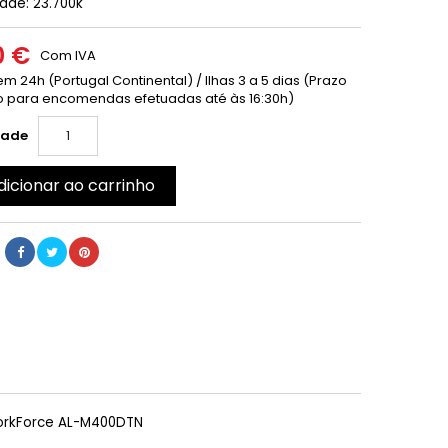
ade: 23.700k
0 €
Com IVA
m 24h (Portugal Continental) / Ilhas 3 a 5 dias (Prazo
 para encomendas efetuadas até às 16:30h)
dade
dicionar ao carrinho
orkForce AL-M400DTN