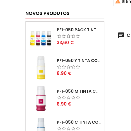

Últi
NOVOS PRODUTOS
PFI-050 PACK TINTAS COMPATIVEIS
C
Preço
33,60 €
PFI-050 Y TINTA COMPATÍVEL AMARELO
Preço
8,90 €
PFI-050 M TINTA COMPATÍVEL MAGENTA
Preço
8,90 €
PFI-050 C TINTA COMPATÍVEL CIANO