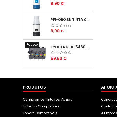
Preço
8,90 €
PFI-050 BK TINTA COMPATÍVEL PRETA
Preço
8,90 €
Pacote
KYOCERA TK-5480 PACK TONERS COMPATÍVEIS
Preço
69,60 €
PRODUTOS
APOIO 
Compramos Tinteiros Vazios
Condiçoe
Tinteiros Compativeis
Contacto
Toners Compatíveis
A Empre