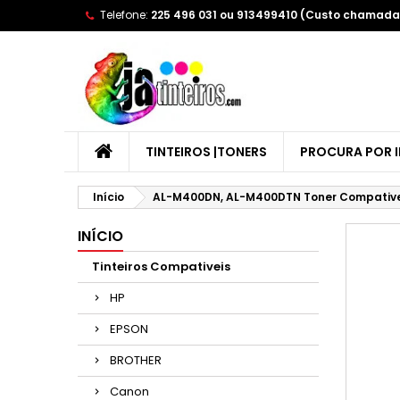
Telefone:
225 496 031 ou 913499410 (Custo chamada 
A
(
E
Yo
((l
TINTEIROS |TONERS
PROCURA POR 
Início
AL-M400DN, AL-M400DTN Toner Compative
INÍCIO
Tinteiros Compativeis
HP
EPSON
BROTHER
Canon