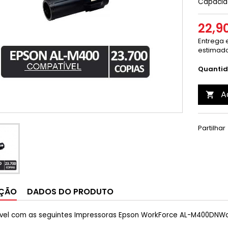
Capacid
22,9
Entrega e
estimado
Quanti
A

Partilhar
IÇÃO
DADOS DO PRODUTO
vel com as seguintes Impressoras Epson WorkForce AL-M400DNW