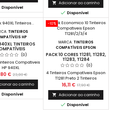
Adicionar ao carrinho


Disponível

Disponível
-10%
RCA:
TINTEIROS
MPATÍVEIS HP
MARCA:
TINTEIROS
940XL TINTEIROS
COMPATÍVEIS EPSON
OMPATÍVEIS
PACK 10 CORES T1281, T1282,
(0)
T1283, T1284
inteiros Compativeis
(0)
HP 940XL
4 Tinteiros Compatíveis Epson
eço
Preço
,80 €
23,80 €
T1281 Preto 2 Tinteiros
normal
Compatíveis Epson T1282
Preço
Preço
cionar ao carrinho
16,11 €
17,90 €
Ciano 2 Tinteiros Compatíveis
normal

Disponível
Epson T1283 Magenta 2
Adicionar ao carrinho

Tinteiros Compatíveis Epson

Disponível
T1284 Amarelo