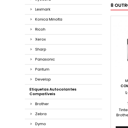
8 OUTR
Lexmark
Konica Minolta
Ricoh
Xerox
Sharp
Panasonic
Pantum
Develop
M
COM
Etiquetas Autocolantes
L
Compatíveis
Brother
Tint
Zebra
Brothe
Cap
Dymo
Ren