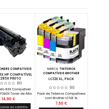
ONERS COMPATIVEIS
MARCA:
TINTEIROS
COMPATÍVEIS BROTHER
3X HP COMPATÍVEL
283X PRETO
LC12E XL, PACK
(0)
(0)
eto 83X Compatível
F283X Toner de Alta
Pack de Tinteiros Compatíveis
de 83X (+ 1000k) do
com Brother LC12E XL
Preço
14,90 €
ersão 83A, CF283A
Preço
7,50 €
cionar ao carrinho