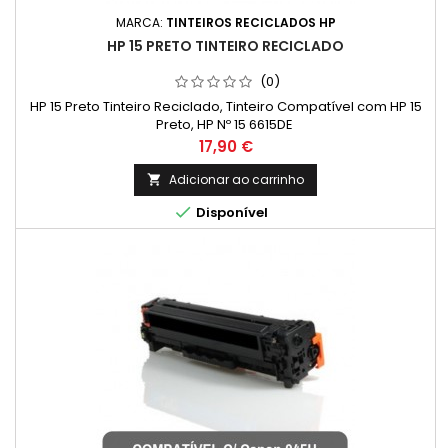
MARCA:
TINTEIROS RECICLADOS HP
HP 15 PRETO TINTEIRO RECICLADO
(0)
HP 15 Preto Tinteiro Reciclado, Tinteiro Compatível com HP 15
Preto, HP Nº 15 6615DE
Preço
17,90 €
Adicionar ao carrinho


Disponível