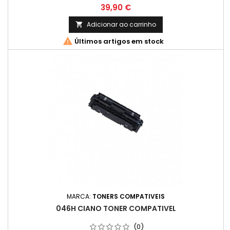
Preço
39,90 €
Adicionar ao carrinho


Últimos artigos em stock
MARCA:
TONERS COMPATIVEIS
046H CIANO TONER COMPATIVEL
(0)