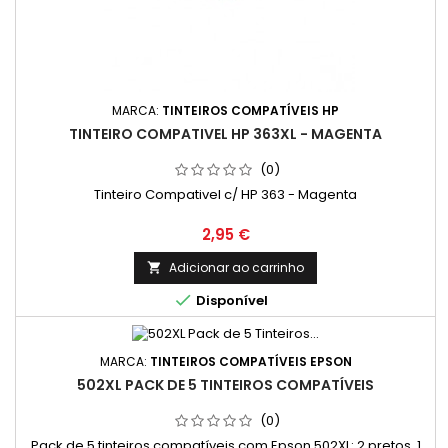
MARCA:
TINTEIROS COMPATÍVEIS HP
TINTEIRO COMPATIVEL HP 363XL - MAGENTA
(0)
Tinteiro Compativel c/ HP 363 - Magenta
Preço
2,95 €
Adicionar ao carrinho


Disponível
MARCA:
TINTEIROS COMPATÍVEIS EPSON
502XL PACK DE 5 TINTEIROS COMPATÍVEIS
(0)
Pack de 5 tinteiros compatíveis com Epson 502XL: 2 pretos, 1