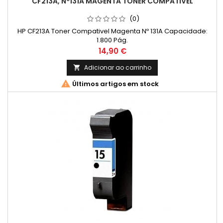
CF213A, Nº131A MAGENTA TONER COMPATIVEL
(0)
HP CF213A Toner Compativel Magenta Nº 131A Capacidade:
1.800 Pág.
Preço
14,90 €
Adicionar ao carrinho


Últimos artigos em stock