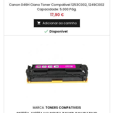
Canon 046H Ciano Toner Compativel 1253C002, 1249C002
Capacidade: 5.000 Pág.
Preço
17,90 €
Adicionar ao carrinho


Disponível
MARCA:
TONERS COMPATIVEIS