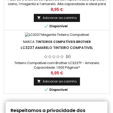
ciano, 1 magenta e 1 amarelo. Alta capacidade e ideal para
impressões de qualidade. Rendimento Médio: Preto: 550
Preço
8,95 €
Páginas* Cada cor: 470 Páginas* *(Média com base na
norma ISO/IEC 24711 e impressão contínua. O rendimento real
Adicionar ao carrinho

varia consideravelmente com base no conteúdo das

Disponível
páginas impressas e...
MARCA:
TINTEIROS COMPATÍVEIS BROTHER
LC3237 AMARELO TINTEIRO COMPATIVEL
(0)
Tinteiro Compativel com Brother LC3237Y - Amarelo
Capacidade: 1.500 Páginas*
Preço
6,95 €
Adicionar ao carrinho


Disponível
COMENTÁRIOS (0)
Respeitamos a privacidade dos