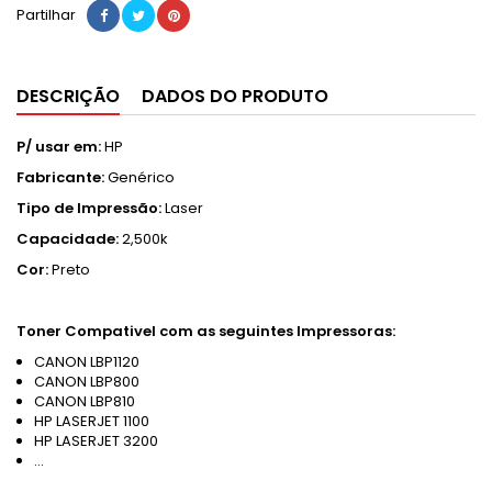
Partilhar
DESCRIÇÃO
DADOS DO PRODUTO
P/ usar em:
HP
Fabricante:
Genérico
Tipo de Impressão:
Laser
Capacidade:
2,500k
Cor:
Preto
Toner Compativel com as seguintes Impressoras:
CANON LBP1120
CANON LBP800
CANON LBP810
HP LASERJET 1100
HP LASERJET 3200
...