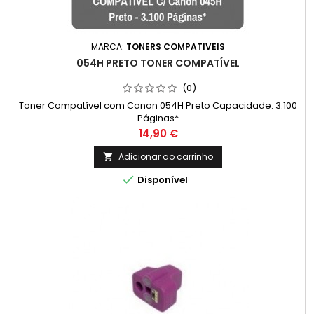
MARCA:
TONERS COMPATIVEIS
054H PRETO TONER COMPATÍVEL
(0)
Toner Compatível com Canon 054H Preto Capacidade: 3.100
Páginas*
Preço
14,90 €
Adicionar ao carrinho


Disponível