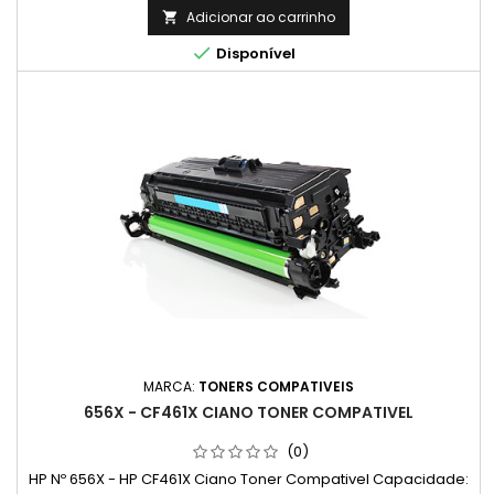
Adicionar ao carrinho


Disponível
MARCA:
TONERS COMPATIVEIS
656X - CF461X CIANO TONER COMPATIVEL
(0)
HP Nº 656X - HP CF461X Ciano Toner Compativel Capacidade: