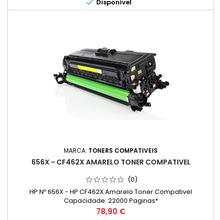

Disponível
MARCA:
TONERS COMPATIVEIS
656X - CF462X AMARELO TONER COMPATIVEL
(0)
HP Nº 656X - HP CF462X Amarelo Toner Compativel
Capacidade: 22000 Paginas*
Preço
78,90 €