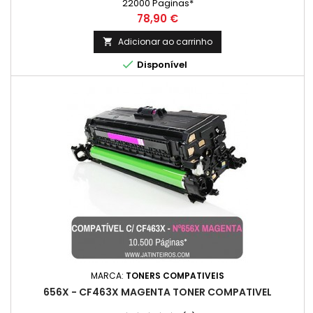
22000 Paginas*
Preço
78,90 €
Adicionar ao carrinho


Disponível
MARCA:
TONERS COMPATIVEIS
656X - CF463X MAGENTA TONER COMPATIVEL