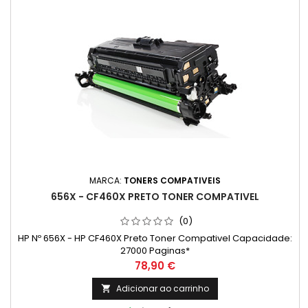
MARCA:
TONERS COMPATIVEIS
656X - CF460X PRETO TONER COMPATIVEL
(0)
HP Nº 656X - HP CF460X Preto Toner Compativel Capacidade:
27000 Paginas*
Preço
78,90 €
Adicionar ao carrinho
