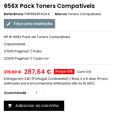
656X Pack Toners Compativeis
Referência
THP656XPACK4
Marca
Toners Compativeis
Faça uma avaliação
HP Nº 656X Pack de Toners Compativeis
Capacidade:
27000 Paginas* / Preto
22000 Paginas
* / Cada cor
287,64 €
319,60 €
Poupe 10%
Com IVA
Entrega em 24h (Portugal Continental) / Ilhas 3 a 5 dias (Prazo
estimado para encomendas efetuadas até às 16:30h)
Quantidade
Adicionar ao carrinho
