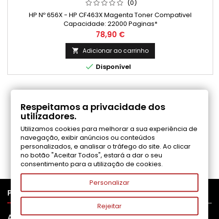
(0)
HP Nº 656X - HP CF463X Magenta Toner Compativel
Capacidade: 22000 Paginas*
Preço
78,90 €
Adicionar ao carrinho


Disponível
COMENTÁRIOS (0)
Respeitamos a privacidade dos
utilizadores.
Utilizamos cookies para melhorar a sua experiência de
Seja o primeiro a fazer uma avaliação
navegação, exibir anúncios ou conteúdos
personalizados, e analisar o tráfego do site. Ao clicar
no botão "Aceitar Todos", estará a dar o seu
consentimento para a utilização de cookies.
Personalizar

PRODUTOS
Rejeitar

APOIO AO CLIENTE