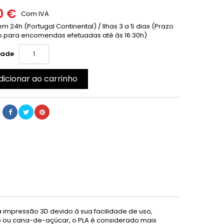
0 €
Com IVA
m 24h (Portugal Continental) / Ilhas 3 a 5 dias (Prazo
 para encomendas efetuadas até às 16:30h)
dade
dicionar ao carrinho
a impressão 3D devido à sua facilidade de uso,
ho ou cana-de-açúcar, o PLA é considerado mais