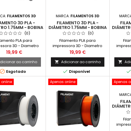
CA:
FILAMENTOS 3D
MARCA:
FILAMENTOS 3D
MARC
LAMENTO 3D PLA -
FILAMENTO 3D PLA -
FILA
RO 1.75MM - BOBINA
DIÂMETRO 1.75MM - BOBINA
DIÂMETR
G - COR MARROM
1KG - COR PRETO
1KG -
(0)
(0)
lamento PLA para
Filamento PLA para
Fil
ssora 3D - Diametro
impressora 3D - Diametro
impress
m - Bobina 1kg - Cor
1.75mm - Bobina 1kg - Cor
1.75mm - 
Preço
Preço
19,99 €
19,99 €
Marrom
Preto
dicionar ao carrinho
Adicionar ao carrinho
Adi




Esgotado
Disponível
 online
Apenas online
Apenas o
MARC
FILA
DIÂMETR
1KG 
Fil
impress
1.75mm 