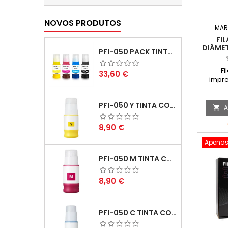
NOVOS PRODUTOS
MAR
FI
DIÂMET
PFI-050 PACK TINTAS COMPATIVEIS
1K
Fi
Preço
33,60 €
impre
1.75m
PFI-050 Y TINTA COMPATÍVEL AMARELO
A

Preço
8,90 €
Apenas
PFI-050 M TINTA COMPATÍVEL MAGENTA
Preço
8,90 €
PFI-050 C TINTA COMPATÍVEL CIANO