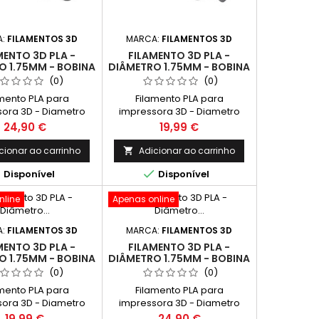
A:
FILAMENTOS 3D
MARCA:
FILAMENTOS 3D
MENTO 3D PLA -
FILAMENTO 3D PLA -
O 1.75MM - BOBINA
DIÂMETRO 1.75MM - BOBINA
 COR AZUL NOITE
1KG - COR ROXO
(0)
(0)
amento PLA para
Filamento PLA para
ora 3D - Diametro
impressora 3D - Diametro
Bobina 1kg - Cor Azul
1.75mm - Bobina 1kg - Cor
Preço
Preço
24,90 €
19,99 €
Noite
Roxo
cionar ao carrinho
Adicionar ao carrinho



Disponível
Disponível
nline
Apenas online
A:
FILAMENTOS 3D
MARCA:
FILAMENTOS 3D
MENTO 3D PLA -
FILAMENTO 3D PLA -
O 1.75MM - BOBINA
DIÂMETRO 1.75MM - BOBINA
- COR TURQUESA
1KG - COR CINZA CLARO
(0)
(0)
CLARO
amento PLA para
Filamento PLA para
ora 3D - Diametro
impressora 3D - Diametro
- Bobina 1kg - Cor
1.75mm - Bobina 1kg - Cor
Preço
Preço
19,99 €
24,90 €