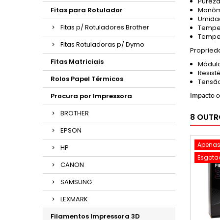
Pureza
Fitas para Rotulador
Monôme
Umidad
Fitas p/ Rotuladores Brother
Temper
Temper
Fitas Rotuladoras p/ Dymo
Propried
Fitas Matriciais
Módulo
Resist
Rolos Papel Térmicos
Tensão
Procura por Impressora
Impacto c
BROTHER
8 OUTR
EPSON
Apenas
HP
Esgota
CANON
SAMSUNG
LEXMARK
Filamentos Impressora 3D