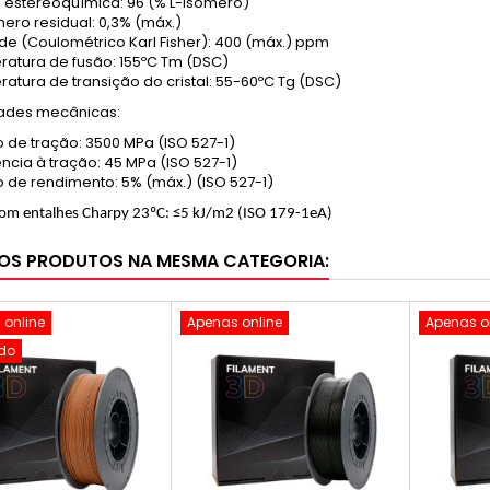
 estereoquímica: 96 (% L-isômero)
ro residual: 0,3% (máx.)
e (Coulométrico Karl Fisher): 400 (máx.) ppm
atura de fusão: 155ºC Tm (DSC)
atura de transição do cristal: 55-60ºC Tg (DSC)
ades mecânicas:
 de tração: 3500 MPa (ISO 527-1)
ência à tração: 45 MPa (ISO 527-1)
 de rendimento: 5% (máx.) (ISO 527-1)
om entalhes Charpy 23ºC: ≤5 kJ/m2 (ISO 179-1eA)
OS PRODUTOS NA MESMA CATEGORIA:
 online
Apenas online
Apenas o
do