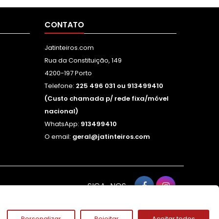
CONTATO
Jatinteiros.com
Rua da Constituição, 149
4200-197 Porto
Telefone:
225 496 031 ou 913499410
(Custo chamada p/ rede fixa/móvel
nacional)
WhatsApp:
913499410
O email:
geral@jatinteiros.com
SIGA-NOS
Personalizar
Rejeitar
Aceitar todos