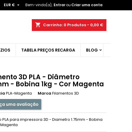

EUR €
Bem-vindo(a),
Entrar
ou
Criar uma conta
×
×
×
shopping_cart
Carrinho:
0
Produtos - 0,00 €
ist
ZIOS
TABELA PREÇOS RECARGA
BLOG
)
)
mento 3D PLA - Diâmetro
mm - Bobina 1kg - Cor Magenta
cia
PLA-Magenta
Marca
Filamentos 3D
ça uma avaliação
o PLA para impressora 3D - Diametro 1.75mm - Bobina
r Magenta