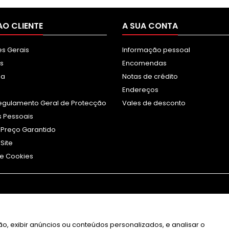
AO CLIENTE
A SUA CONTA
s Gerais
Informação pessoal
s
Encomendas
sa
Notas de crédito
Endereços
egulamento Geral de Protecção
Vales de desconto
 Pessoais
 Preço Garantido
Site
e Cookies
o, exibir anúncios ou conteúdos personalizados, e analisar o