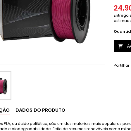
24,9
Entrega e
estimado
Quanti
A

Partilhar
IÇÃO
DADOS DO PRODUTO
s PLA, ou ácido polilático, são um dos materiais mais populares par
idade e biodegradabilidade. Feito de recursos renováveis como mil