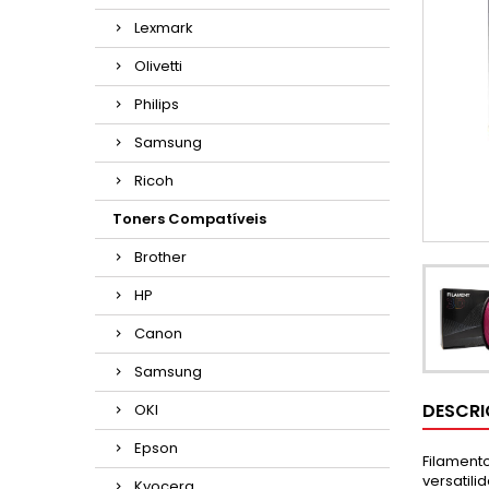
Lexmark
Olivetti
Philips
Samsung
Ricoh
Toners Compatíveis
Brother
HP
Canon
Samsung
DESCR
OKI
Epson
Filamento
versatil
Kyocera