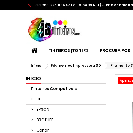
Telefone:
225 496 031 ou 913499410 (Custo chamada 
A
(
E
Yo
((l
TINTEIROS |TONERS
PROCURA POR 
Início
Filamentos Impressora 3D
Filamento 3
INÍCIO
Apenas
Tinteiros Compativeis
HP
EPSON
BROTHER
Canon