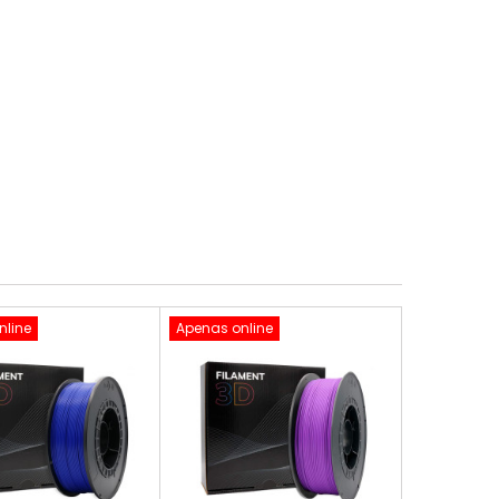
nline
Apenas online