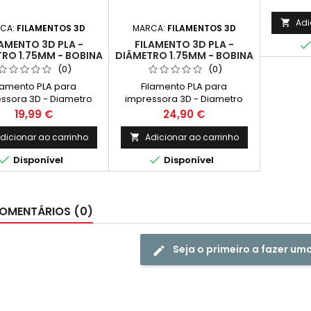
Tu
Adi

CA:
FILAMENTOS 3D
MARCA:
FILAMENTOS 3D
LAMENTO 3D PLA -
FILAMENTO 3D PLA -
RO 1.75MM - BOBINA
DIÂMETRO 1.75MM - BOBINA
G - COR BRANCO
1KG - COR LARANJA
(0)
(0)
FLUORESCENTE
lamento PLA para
Filamento PLA para
ssora 3D - Diametro
impressora 3D - Diametro
m - Bobina 1kg - Cor
1.75mm - Bobina 1kg - Cor
Preço
Preço
19,99 €
24,90 €
Branco
Laranja Fluorescente
dicionar ao carrinho
Adicionar ao carrinho



Disponível
Disponível
OMENTÁRIOS (0)
Seja o primeiro a fazer um