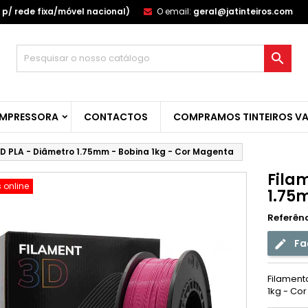
p/ rede fixa/móvel nacional)
O email:
geral@jatinteiros.com
s minhas listas de desejos
(title))
ntrar

u need to be logged in to save products in your wishlist.
abel))
add_circle_outline
Create new l
IMPRESSORA
CONTACTOS
COMPRAMOS TINTEIROS VA
((cancelText))
((loginText)
((cancelText))
((createText)
D PLA - Diâmetro 1.75mm - Bobina 1kg - Cor Magenta
Fila
 online
1.75
Referên
Fa
Filament
1kg - Co