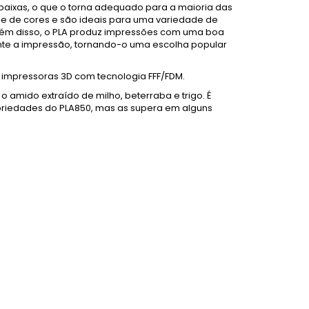
 baixas, o que o torna adequado para a maioria das
de de cores e são ideais para uma variedade de
Além disso, o PLA produz impressões com uma boa
ante a impressão, tornando-o uma escolha popular
 impressoras 3D com tecnologia FFF/FDM.
o amido extraído de milho, beterraba e trigo. É
riedades do PLA850, mas as supera em alguns