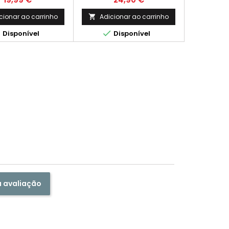
rquesa Claro
Cinza Claro
cionar ao carrinho
Adicionar ao carrinho



Disponível
Disponível
a avaliação