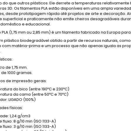
 do que outros plásticos. Ele derrete a temperaturas relativamente
ras 3D. Os filamentos PLA estão disponíveis em uma ampla varieda
es, desde prototipagem rápida até projetos de arte e decoração. 
e superficial e praticamente não emite cheiros desagradáveis dur
 doméstico e educacional.
o PLA (1,75 mm ou 2,85 mm) é um filamento fabricado na Europa para
m plástico biodegradável obtido a partir de recursos naturais, como 
o com matéria-prima e um processo que não apenas iguala as prop
.
sticas:
ro de 1,75 mm.
 de 1000 gramas.
os de impressão gerais:
atura do bico (entre 190ºC e 230ºC)
atura da cama (entre 50ºC e 70ºC)
ador: LIGADO (100%)
des físicas:
ade: 1,24 g/cm3
 fluxo: 8 g/10 min (ISO 1133-A)
 fluxo: 3 g/10 min (ISO 1133-A)