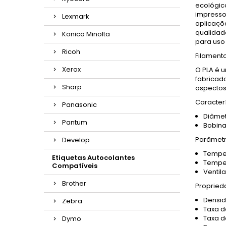
ecológico
impresso
Lexmark
aplicaçõ
qualidad
Konica Minolta
para uso
Ricoh
Filament
Xerox
O PLA é u
fabricad
Sharp
aspectos
Caracterí
Panasonic
Diâmet
Pantum
Bobina
Parâmetr
Develop
Temper
Etiquetas Autocolantes
Temper
Compatíveis
Ventil
Brother
Proprieda
Densid
Zebra
Taxa de
Taxa de
Dymo