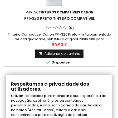
MARCA:
TINTEIROS COMPATÍVEIS CANON
PFI-320 PRETO TINTEIRO COMPATÍVEL
(0)
Tinteiro Compatível Canon PFI-320 Preto – tinta pigmentada
de alta qualidade, substitui o original 2890C001 para
impressões profissionais e duradouras. Capacidade: 300ml
Preço
69,90 €
Adicionar ao carrinho


Disponível
COMENTÁRIOS (0)
Respeitamos a privacidade dos
utilizadores.
Utilizamos cookies para melhorar a sua experiência de
Seja o primeiro a fazer uma avaliação
navegação, exibir anúncios ou conteúdos
personalizados, e analisar o tráfego do site. Ao clicar
no botão "Aceitar Todos", estará a dar o seu
consentimento para a utilização de cookies.