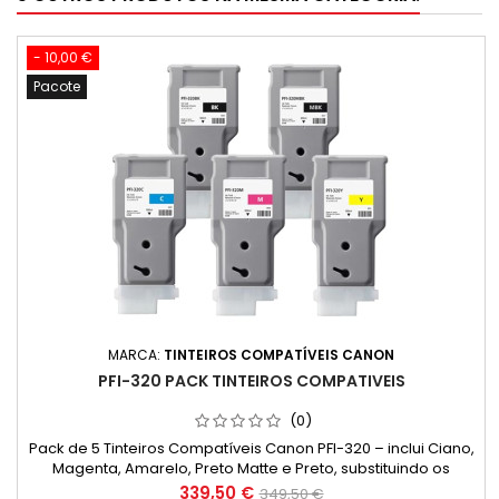
- 10,00 €
Pacote
MARCA:
TINTEIROS COMPATÍVEIS CANON
PFI-320 PACK TINTEIROS COMPATIVEIS
(0)
Pack de 5 Tinteiros Compatíveis Canon PFI-320 – inclui Ciano,
Magenta, Amarelo, Preto Matte e Preto, substituindo os
originais 2891C001, 2892C001, 2893C001, 2889C001. Alta
Preço
Preço
339,50 €
349,50 €