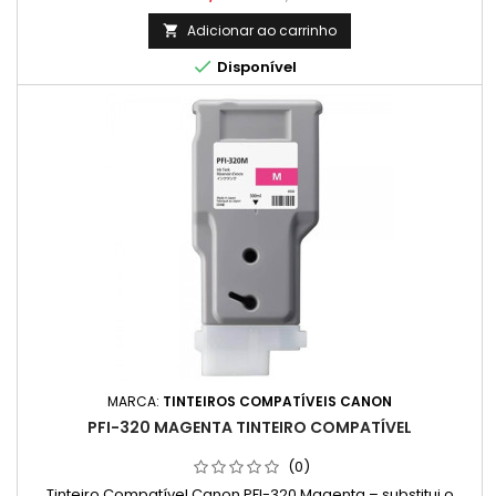
qualidade e durabilidade. Capacidade: 300ml / Cada cor
normal
Adicionar ao carrinho


Disponível
MARCA:
TINTEIROS COMPATÍVEIS CANON
PFI-320 MAGENTA TINTEIRO COMPATÍVEL
(0)
Tinteiro Compatível Canon PFI-320 Magenta – substitui o