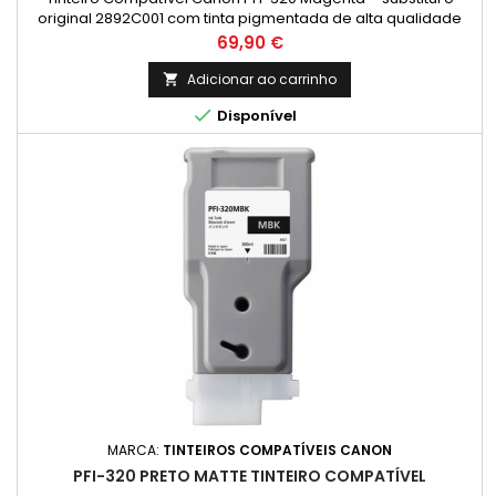
original 2892C001 com tinta pigmentada de alta qualidade
para impressões duradouras. Capacidade: 300ml
Preço
69,90 €
Adicionar ao carrinho


Disponível
MARCA:
TINTEIROS COMPATÍVEIS CANON
PFI-320 PRETO MATTE TINTEIRO COMPATÍVEL