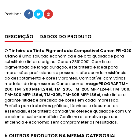
Partilhar
DESCRIÇÃO
DADOS DO PRODUTO
O
Tinteiro de Tinta Pigmentada Compatível Canon PFI-320
Ciano
é uma solução econômica e de alta qualidade para
substituir o tinteiro original Canon 2891C001. Com tinta
pigmentada de longa duração, este tinteiro é ideal para
impressões profissionais e pessoais, oferecendo resistência
ao desbotamento e cores vibrantes. Compatível com vários
modelos de impressoras Canon, como
imagePROGRAF TM-
200, TM-200 MFP L24ei, TM-205, TM-205 MFP L24ei, TM-300,
TM-300 MFP L36ei, TM-305, TM-305 MFP L36ei
, este tinteiro
garante nitidez e precisão de cores em cada impressão.
Perfeito para trabalhos gráficos, técnicos e documentos
essenciais, este tinteiro compatível oferece qualidade com um
excelente custo-benefício. Confie na alternativa que une
eficiência e economia sem comprometer os resultados.
5 OUTROS PRODUTOS NA MESMA CATEGORIA: