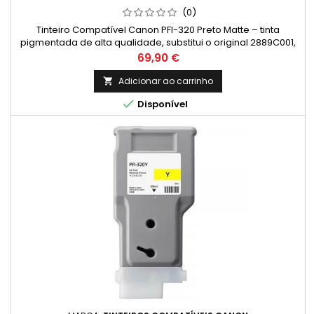
(0)
Tinteiro Compatível Canon PFI-320 Preto Matte – tinta
pigmentada de alta qualidade, substitui o original 2889C001,
ideal para impressões duradouras. Capacidade: 300ml
Preço
69,90 €
Adicionar ao carrinho


Disponível