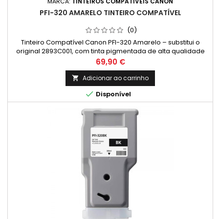
MARCA:
TINTEIROS COMPATÍVEIS CANON
PFI-320 AMARELO TINTEIRO COMPATÍVEL
(0)
Tinteiro Compatível Canon PFI-320 Amarelo – substitui o
original 2893C001, com tinta pigmentada de alta qualidade
para impressões vibrantes e duradouras. Capacidade:
Preço
69,90 €
300ml
Adicionar ao carrinho


Disponível